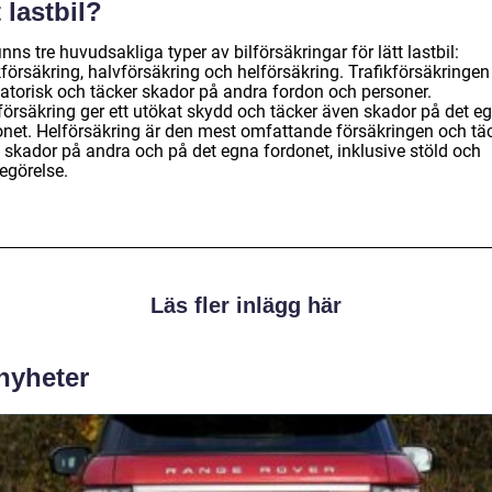
t lastbil?
inns tre huvudsakliga typer av bilförsäkringar för lätt lastbil:
kförsäkring, halvförsäkring och helförsäkring. Trafikförsäkringen
gatorisk och täcker skador på andra fordon och personer.
försäkring ger ett utökat skydd och täcker även skador på det e
onet. Helförsäkring är den mest omfattande försäkringen och tä
 skador på andra och på det egna fordonet, inklusive stöld och
egörelse.
Läs fler inlägg här
 nyheter