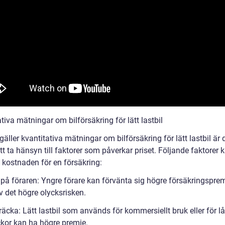
tiva mätningar om bilförsäkring för lätt lastbil
gäller kvantitativa mätningar om bilförsäkring för lätt lastbil är 
att ta hänsyn till faktorer som påverkar priset. Följande faktorer 
 kostnaden för en försäkring:
r på föraren: Yngre förare kan förvänta sig högre försäkringspre
v det högre olycksrisken.
räcka: Lätt lastbil som används för kommersiellt bruk eller för l
ckor kan ha högre premie.