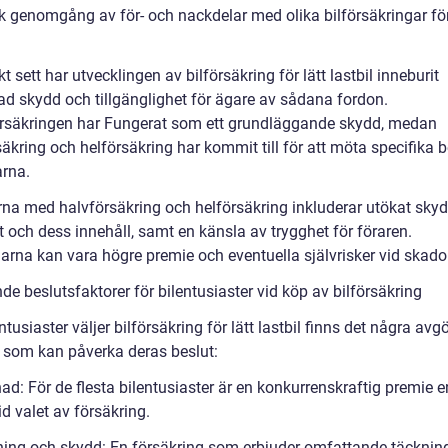
sk genomgång av för- och nackdelar med olika bilförsäkringar för
kt sett har utvecklingen av bilförsäkring för lätt lastbil inneburit
rad skydd och tillgänglighet för ägare av sådana fordon.
örsäkringen har Fungerat som ett grundläggande skydd, medan
äkring och helförsäkring har kommit till för att möta specifika 
arna.
rna med halvförsäkring och helförsäkring inkluderar utökat skyd
 och dess innehåll, samt en känsla av trygghet för föraren.
arna kan vara högre premie och eventuella självrisker vid skador
e beslutsfaktorer för bilentusiaster vid köp av bilförsäkring
ntusiaster väljer bilförsäkring för lätt lastbil finns det några av
r som kan påverka deras beslut:
ad: För de flesta bilentusiaster är en konkurrenskraftig premie e
id valet av försäkring.
ning och skydd: En försäkring som erbjuder omfattande täcknin