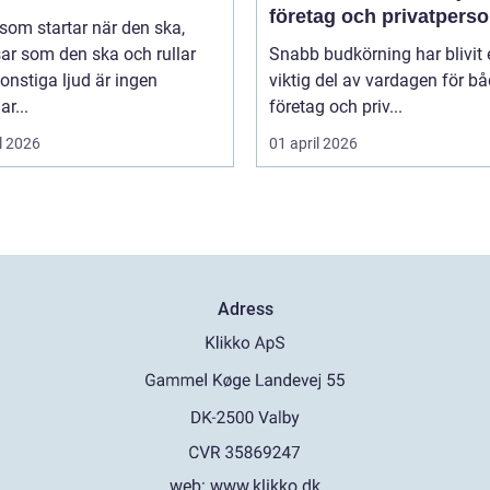
företag och privatpers
 som startar när den ska,
rätt lösning
ar som den ska och rullar
Snabb budkörning har blivit 
onstiga ljud är ingen
viktig del av vardagen för b
ar...
företag och priv...
l 2026
01 april 2026
Adress
web:
www.klikko.dk