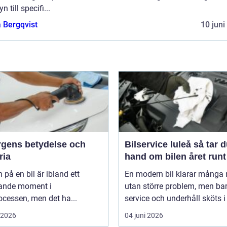
n till specifi...
 Bergqvist
10 juni
ärgens betydelse och
Bilservice luleå så tar du
ria
hand om bilen året runt
 på en bil är ibland ett
En modern bil klarar många 
ande moment i
utan större problem, men ba
cessen, men det ha...
service och underhåll sköts i ti
i 2026
04 juni 2026