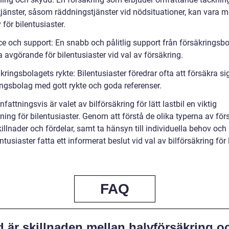
tjänster, såsom räddningstjänster vid nödsituationer, kan vara m
v för bilentusiaster.
ice och support: En snabb och pålitlig support från försäkringsb
 avgörande för bilentusiaster vid val av försäkring.
kringsbolagets rykte: Bilentusiaster föredrar ofta att försäkra si
ingsbolag med gott rykte och goda referenser.
ttningsvis är valet av bilförsäkring för lätt lastbil en viktig
ing för bilentusiaster. Genom att förstå de olika typerna av för
illnader och fördelar, samt ta hänsyn till individuella behov och
ntusiaster fatta ett informerat beslut vid val av bilförsäkring för 
FAQ
d är skillnaden mellan halvförsäkring o