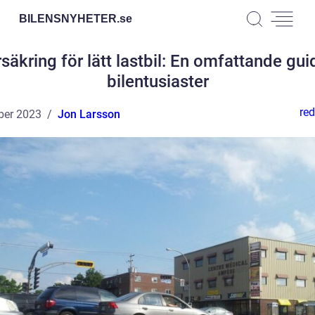
BILENSNYHETER.
se
rsäkring för lätt lastbil: En omfattande gui
bilentusiaster
red
ber 2023
Jon Larsson