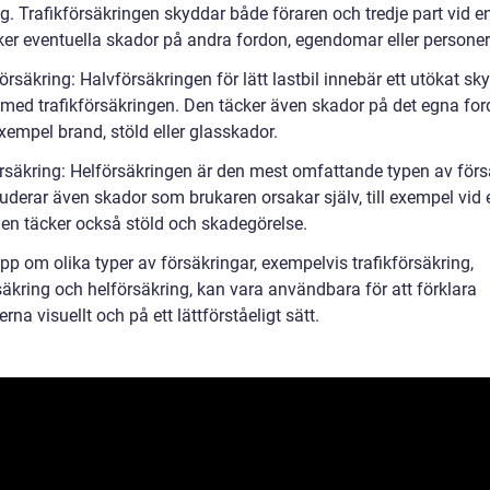
ag. Trafikförsäkringen skyddar både föraren och tredje part vid e
ker eventuella skador på andra fordon, egendomar eller personer
örsäkring: Halvförsäkringen för lätt lastbil innebär ett utökat sk
 med trafikförsäkringen. Den täcker även skador på det egna for
 exempel brand, stöld eller glasskador.
örsäkring: Helförsäkringen är den mest omfattande typen av förs
uderar även skador som brukaren orsakar själv, till exempel vid 
Den täcker också stöld och skadegörelse.
pp om olika typer av försäkringar, exempelvis trafikförsäkring,
säkring och helförsäkring, kan vara användbara för att förklara
erna visuellt och på ett lättförståeligt sätt.