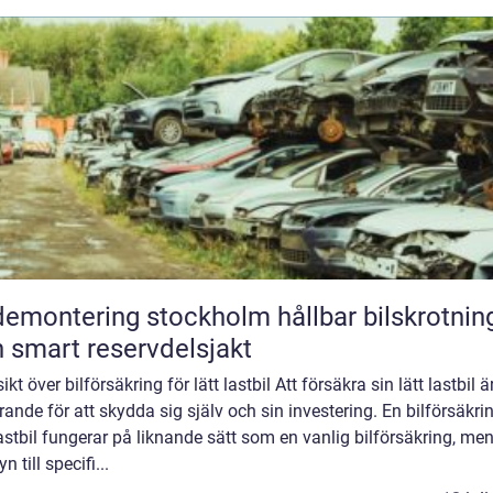
montering stockholm hållbar bilskrotning
 smart reservdelsjakt
ikt över bilförsäkring för lätt lastbil Att försäkra sin lätt lastbil ä
ande för att skydda sig själv och sin investering. En bilförsäkrin
lastbil fungerar på liknande sätt som en vanlig bilförsäkring, men
n till specifi...