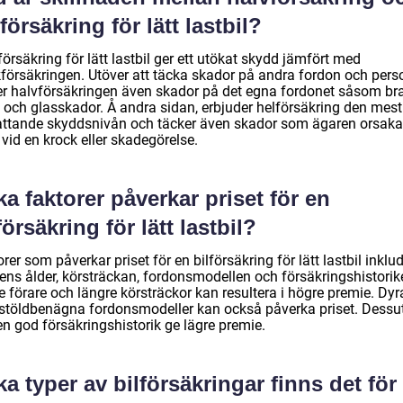
försäkring för lätt lastbil?
örsäkring för lätt lastbil ger ett utökat skydd jämfört med
kförsäkringen. Utöver att täcka skador på andra fordon och perso
er halvförsäkringen även skador på det egna fordonet såsom br
d och glasskador. Å andra sidan, erbjuder helförsäkring den mest
ttande skyddsnivån och täcker även skador som ägaren orsaka
 vid en krock eller skadegörelse.
ka faktorer påverkar priset för en
försäkring för lätt lastbil?
rer som påverkar priset för en bilförsäkring för lätt lastbil inklu
rens ålder, körsträckan, fordonsmodellen och försäkringshistorik
 förare och längre körsträckor kan resultera i högre premie. Dyr
r stöldbenägna fordonsmodeller kan också påverka priset. Dess
en god försäkringshistorik ge lägre premie.
ka typer av bilförsäkringar finns det för