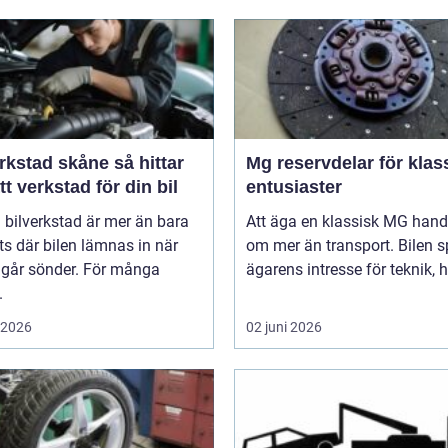
stad skåne så hittar
Mg reservdelar för klas
tt verkstad för din bil
entusiaster
 bilverkstad är mer än bara
Att äga en klassisk MG hand
ts där bilen lämnas in när
om mer än transport. Bilen s
 går sönder. För många
ägarens intresse för teknik, hi
.
i 2026
02 juni 2026