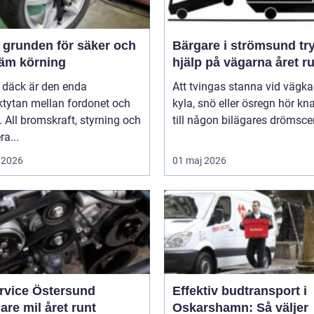
och
Bärgare i strömsund trygg
äm körning
hjälp på vägarna året r
 däck är den enda
Att tvingas stanna vid vägka
ktytan mellan fordonet och
kyla, snö eller ösregn hör k
 All bromskraft, styrning och
till någon bilägares drömscen
ra...
 2026
01 maj 2026
ervice Östersund
Effektiv budtransport i
are mil året runt
Oskarshamn: Så väljer