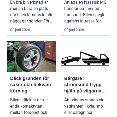
En bra bilverkstad är
Att äga en klassisk MG
mer än bara en plats
handlar om mer än
där bilen lämnas in när
transport. Bilen speglar
något går sönder. För
ägarens intresse för
många biläg...
teknik, histo...
02 juni 2026
02 juni 2026
Däck grunden för
Bärgare i
säker och bekväm
strömsund trygg
körning
hjälp på vägarna
året runt
Bilens däck är den
Att tvingas stanna vid
enda kontaktytan
vägkanten i kyla, snö
mellan fordonet och
eller ösregn hör