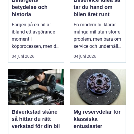
Bilfärgens
Bilservice luleå så
betydelse och
tar du hand om
historia
bilen året runt
Färgen på en bil är
En modern bil klarar
ibland ett avgörande
många mil utan större
moment i
problem, men bara om
köpprocessen, men det
service och underhåll
ha...
sköts i tid. I...
04 juni 2026
04 juni 2026
Bilverkstad skåne
Mg reservdelar för
så hittar du rätt
klassiska
verkstad för din bil
entusiaster