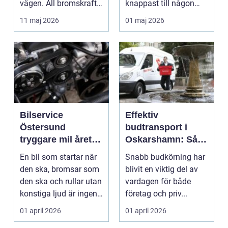
vägen. All bromskraft,
knappast till någon
styrning och accelera...
bilägares drömscen...
11 maj 2026
01 maj 2026
Bilservice
Effektiv
Östersund
budtransport i
tryggare mil året
Oskarshamn: Så
runt
väljer företag och
En bil som startar när
Snabb budkörning har
privatpersoner rätt
den ska, bromsar som
blivit en viktig del av
lösning
den ska och rullar utan
vardagen för både
konstiga ljud är ingen
företag och priv...
självklar...
01 april 2026
01 april 2026