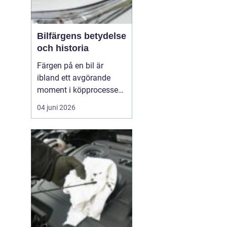
Bilfärgens betydelse
och historia
Färgen på en bil är
ibland ett avgörande
moment i köpprocessen,
men det handlar om mer
04 juni 2026
än bara estetik. Bilfärg
är en kombination av
vetenskap och konst,
med en lång historia där
varje kulör b&...