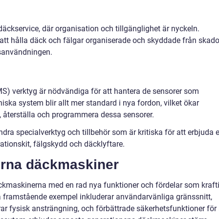
däckservice, där organisation och tillgänglighet är nyckeln.
l att hålla däck och fälgar organiserade och skyddade från skado
sanvändningen.
) verktyg är nödvändiga för att hantera de sensorer som
iska system blir allt mer standard i nya fordon, vilket ökar
, återställa och programmera dessa sensorer.
dra specialverktyg och tillbehör som är kritiska för att erbjuda 
tionskit, fälgskydd och däcklyftare.
rna däckmaskiner
ckmaskinerna med en rad nya funktioner och fördelar som kraft
gra framstående exempel inkluderar användarvänliga gränssnitt,
 fysisk ansträngning, och förbättrade säkerhetsfunktioner för 