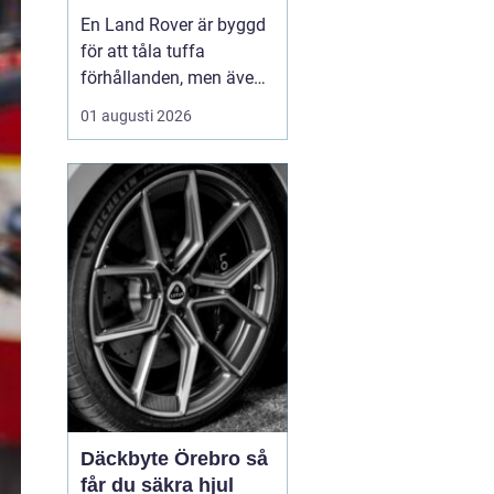
för lång livslängd
En Land Rover är byggd
och trygg körning
för att tåla tuffa
förhållanden, men även
den mest robusta bil
01 augusti 2026
slits med tiden. När
bromsar, fjädring eller
drivlina börjar ge sig
avgör valet av delar hur
bilen kommer att fu...
Däckbyte Örebro så
får du säkra hjul