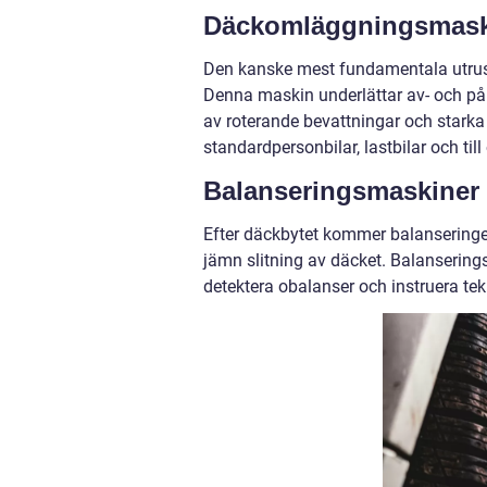
Däckomläggningsmask
Den kanske mest fundamentala utrus
Denna maskin underlättar av- och på
av roterande bevattningar och starka
standardpersonbilar, lastbilar och til
Balanseringsmaskiner
Efter däckbytet kommer balanseringen
jämn slitning av däcket. Balansering
detektera obalanser och instruera tekn