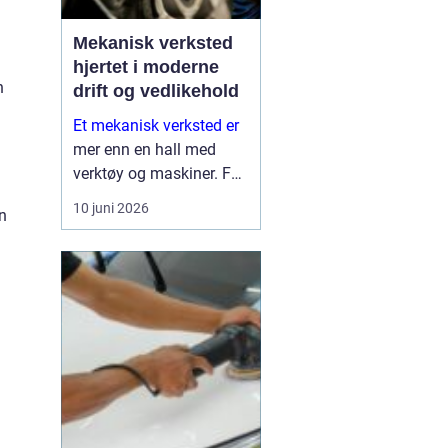
Mekanisk verksted
hjertet i moderne
n
drift og vedlikehold
Et mekanisk verksted er
mer enn en hall med
verktøy og maskiner. For
mange bedrifter er
10 juni 2026
n
verkstedet selve
sikkerhetsnettet som
gjør at produksjon,
anleggsdrift og transport
ikke stopper opp. Her k...