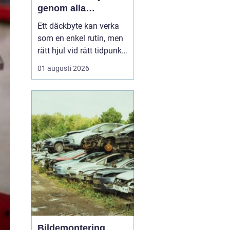
genom alla
säsonger
Ett däckbyte kan verka
som en enkel rutin, men
rätt hjul vid rätt tidpunkt
är avgörande för både
01 augusti 2026
säkerhet, komfort och
plånbok. I Örebro, där
vintrarna kan slå om
snabbt och somrarna
bjuda på både regn och
hetta, behöver bilägare
ha koll på lagar, vä...
Bildemontering