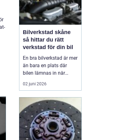
ör
at-
Bilverkstad skåne
så hittar du rätt
verkstad för din bil
En bra bilverkstad är mer
än bara en plats där
bilen lämnas in när
något går sönder. För
02 juni 2026
många bilägare i Skåne
handlar valet av
verkstad om trygghet,
vardagslogistik och i
längden också om
ekonomi. En bil som
servas regelbundet håller