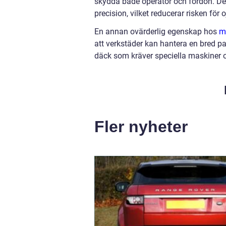
skydda både operatör och fordon. De
precision, vilket reducerar risken för
En annan ovärderlig egenskap hos
m
att verkstäder kan hantera en bred pal
däck som kräver speciella maskiner oc
Fler nyheter