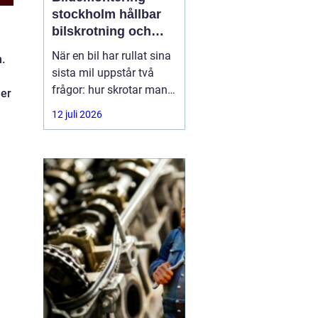
stockholm hållbar
bilskrotning och
smart reservdelsjakt
När en bil har rullat sina
.
sista mil uppstår två
frågor: hur skrotar man
ner
den på ett korrekt sätt,
12 juli 2026
och hur tar man tillvara
på delarna som
fortfarande fungerar? I
storstadsområdet kring
Stockholm har behovet
av