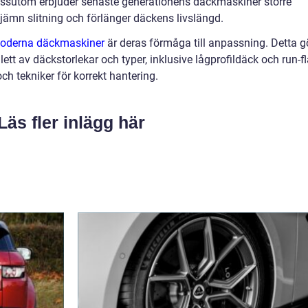
ssutom erbjuder senaste generationens däckmaskiner större
 ojämn slitning och förlänger däckens livslängd.
oderna däckmaskiner
är deras förmåga till anpassning. Detta g
ett av däckstorlekar och typer, inklusive lågprofildäck och run-fl
h tekniker för korrekt hantering.
Läs fler inlägg här