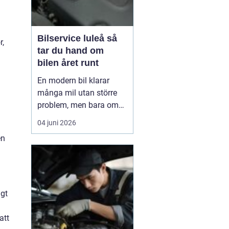
Bilservice luleå så
r,
tar du hand om
bilen året runt
En modern bil klarar
många mil utan större
problem, men bara om
service och underhåll
04 juni 2026
sköts i tid. I ett klimat
en
som Norrbottens, med
kalla vintrar, saltade
vägar och snabba
skiftningar i temperatur,
ställs bilen inför extra
igt
hårda påfrestningar.
Därfö...
att