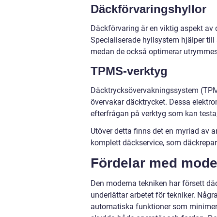
Däckförvaringshyllor
Däckförvaring är en viktig aspekt av 
Specialiserade hyllsystem hjälper til
medan de också optimerar utrymme
TPMS-verktyg
Däcktrycksövervakningssystem (TPMS
övervakar däcktrycket. Dessa elektron
efterfrågan på verktyg som kan testa
Utöver detta finns det en myriad av an
komplett däckservice, som däckrepara
Fördelar med mode
Den moderna tekniken har försett dä
underlättar arbetet för tekniker. Nå
automatiska funktioner som minimerar