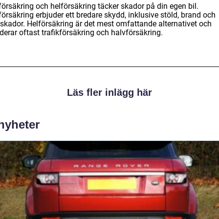
örsäkring och helförsäkring täcker skador på din egen bil.
örsäkring erbjuder ett bredare skydd, inklusive stöld, brand och
skador. Helförsäkring är det mest omfattande alternativet och
derar oftast trafikförsäkring och halvförsäkring.
Läs fler inlägg här
 nyheter