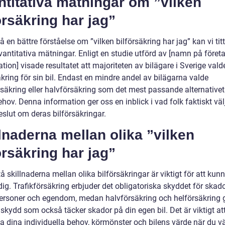
titativa mätningar om ”vilken
örsäkring har jag”
få en bättre förståelse om ”vilken bilförsäkring har jag” kan vi tit
antitativa mätningar. Enligt en studie utförd av [namn på företa
tion] visade resultatet att majoriteten av bilägare i Sverige vald
kring för sin bil. Endast en mindre andel av bilägarna valde
rsäkring eller halvförsäkring som det mest passande alternativet
hov. Denna information ger oss en inblick i vad folk faktiskt väl
eslut om deras bilförsäkringar.
lnaderna mellan olika ”vilken
örsäkring har jag”
tå skillnaderna mellan olika bilförsäkringar är viktigt för att kun
 dig. Trafikförsäkring erbjuder det obligatoriska skyddet för skad
ersoner och egendom, medan halvförsäkring och helförsäkring g
skydd som också täcker skador på din egen bil. Det är viktigt at
a dina individuella behov, körmönster och bilens värde när du vä