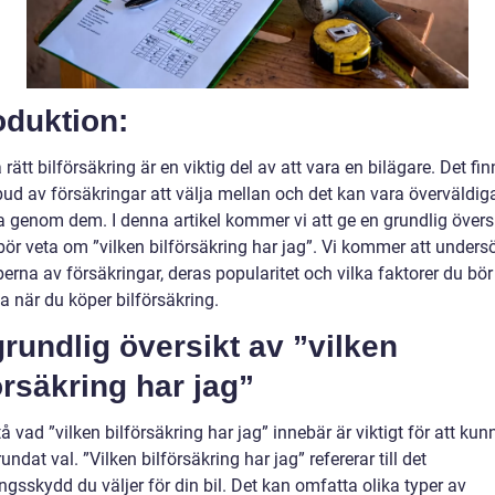
oduktion:
a rätt bilförsäkring är en viktig del av att vara en bilägare. Det fin
bud av försäkringar att välja mellan och det kan vara överväldig
a genom dem. I denna artikel kommer vi att ge en grundlig övers
bör veta om ”vilken bilförsäkring har jag”. Vi kommer att unders
perna av försäkringar, deras popularitet och vilka faktorer du bör
a när du köper bilförsäkring.
rundlig översikt av ”vilken
örsäkring har jag”
tå vad ”vilken bilförsäkring har jag” innebär är viktigt för att ku
rundat val. ”Vilken bilförsäkring har jag” refererar till det
ngsskydd du väljer för din bil. Det kan omfatta olika typer av