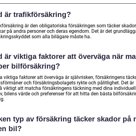
 är trafikförsäkring?
ikförsäkring är den obligatoriska försäkringen som täcker skado
kar på andra personer och deras egendom. Det är det grundläg
äkringsskyddet som alla bilägare måste ha.
 är viktiga faktorer att överväga när m
er bilförsäkring?
 viktiga faktorer att överväga är självrisken, försäkringens täck
sförmåner och försäkringsbolagets rykte och pålitlighet. Det är
å viktigt att matcha försäkringens täckning med dina individuel
, bilens värde och preferenser för att hitta den bästa bilförsäkr
ig.
ken typ av försäkring täcker skador på 
en bil?