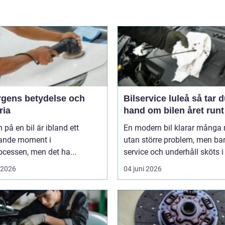
ärgens betydelse och
Bilservice luleå så tar du
ria
hand om bilen året runt
 på en bil är ibland ett
En modern bil klarar många 
ande moment i
utan större problem, men ba
cessen, men det ha...
service och underhåll sköts i ti
i 2026
04 juni 2026