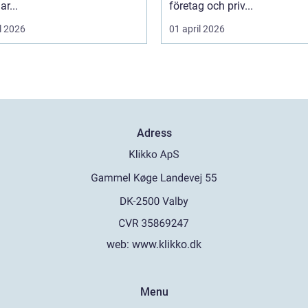
ar...
företag och priv...
l 2026
01 april 2026
Adress
web:
www.klikko.dk
Menu