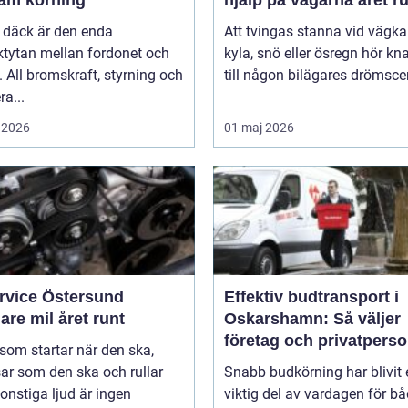
äm körning
hjälp på vägarna året r
 däck är den enda
Att tvingas stanna vid vägka
ktytan mellan fordonet och
kyla, snö eller ösregn hör k
 All bromskraft, styrning och
till någon bilägares drömscen
ra...
 2026
01 maj 2026
ervice Östersund
Effektiv budtransport i
are mil året runt
Oskarshamn: Så väljer
företag och privatpers
 som startar när den ska,
rätt lösning
ar som den ska och rullar
Snabb budkörning har blivit 
onstiga ljud är ingen
viktig del av vardagen för b