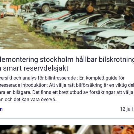
montering stockholm hållbar bilskrotning
 smart reservdelsjakt
ersikt och analys för bilintresserade : En komplett guide för
tresserade Introduktion: Att välja rätt bilförsäkring är en viktig de
ara en bilägare. Det finns ett brett utbud av försäkringar att välja
n och det kan vara övervä...
n
12 jul