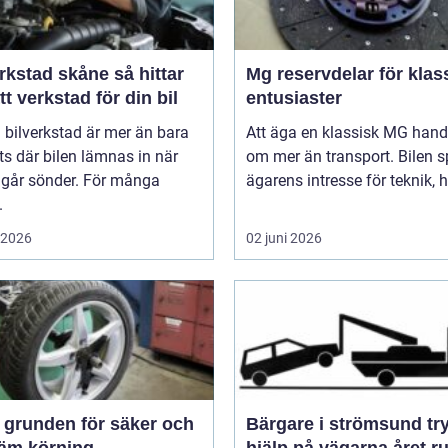
stad skåne så hittar
Mg reservdelar för klas
tt verkstad för din bil
entusiaster
 bilverkstad är mer än bara
Att äga en klassisk MG hand
ts där bilen lämnas in när
om mer än transport. Bilen s
 går sönder. För många
ägarens intresse för teknik, hi
.
i 2026
02 juni 2026
och
Bärgare i strömsund trygg