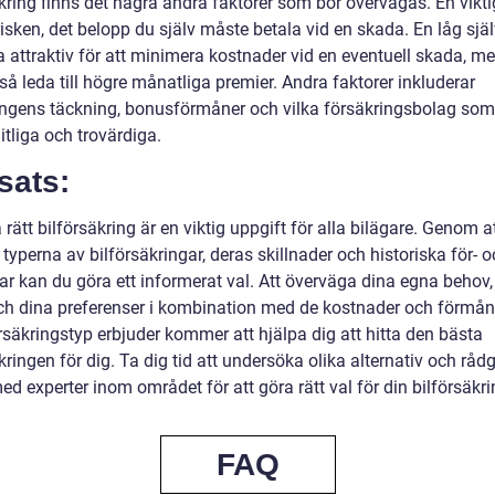
kring finns det några andra faktorer som bör övervägas. En vikti
risken, det belopp du själv måste betala vid en skada. En låg själ
 attraktiv för att minimera kostnader vid en eventuell skada, me
å leda till högre månatliga premier. Andra faktorer inkluderar
ingens täckning, bonusförmåner och vilka försäkringsbolag so
itliga och trovärdiga.
sats:
a rätt bilförsäkring är en viktig uppgift för alla bilägare. Genom a
 typerna av bilförsäkringar, deras skillnader och historiska för- 
ar kan du göra ett informerat val. Att överväga dina egna behov,
ch dina preferenser i kombination med de kostnader och förmå
rsäkringstyp erbjuder kommer att hjälpa dig att hitta den bästa
kringen för dig. Ta dig tid att undersöka olika alternativ och råd
d experter inom området för att göra rätt val för din bilförsäkri
FAQ