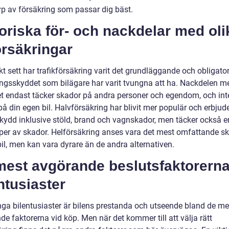
typ av försäkring som passar dig bäst.
oriska för- och nackdelar med oli
örsäkringar
kt sett har trafikförsäkring varit det grundläggande och obligato
ingsskyddet som bilägare har varit tvungna att ha. Nackdelen m
det endast täcker skador på andra personer och egendom, och int
å din egen bil. Halvförsäkring har blivit mer populär och erbjude
skydd inklusive stöld, brand och vagnskador, men täcker också 
yper av skador. Helförsäkring anses vara det mest omfattande s
bil, men kan vara dyrare än de andra alternativen.
mest avgörande beslutsfaktorerna
ntusiaster
ga bilentusiaster är bilens prestanda och utseende bland de me
e faktorerna vid köp. Men när det kommer till att välja rätt