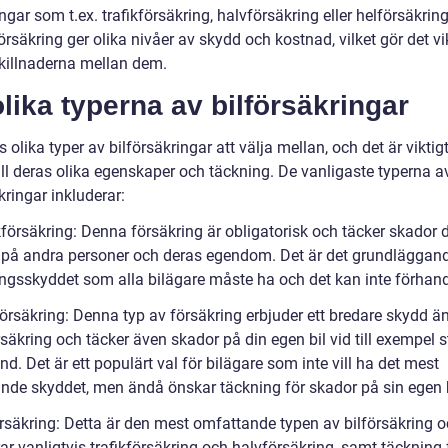
ngar som t.ex. trafikförsäkring, halvförsäkring eller helförsäkring
örsäkring ger olika nivåer av skydd och kostnad, vilket gör det vik
skillnaderna mellan dem.
lika typerna av bilförsäkringar
s olika typer av bilförsäkringar att välja mellan, och det är viktigt
ill deras olika egenskaper och täckning. De vanligaste typerna a
kringar inkluderar:
kförsäkring: Denna försäkring är obligatorisk och täcker skador 
 på andra personer och deras egendom. Det är det grundläggan
ingsskyddet som alla bilägare måste ha och det kan inte förhan
försäkring: Denna typ av försäkring erbjuder ett bredare skydd ä
rsäkring och täcker även skador på din egen bil vid till exempel s
and. Det är ett populärt val för bilägare som inte vill ha det mest
nde skyddet, men ändå önskar täckning för skador på sin egen b
örsäkring: Detta är den mest omfattande typen av bilförsäkring 
ar vanligtvis trafikförsäkring och halvförsäkring, samt täckning 