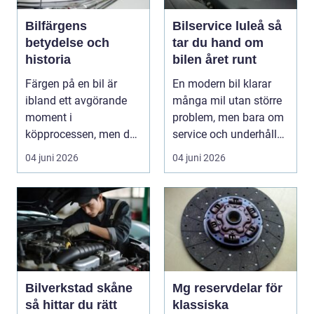
Bilfärgens
Bilservice luleå så
betydelse och
tar du hand om
historia
bilen året runt
Färgen på en bil är
En modern bil klarar
ibland ett avgörande
många mil utan större
moment i
problem, men bara om
köpprocessen, men det
service och underhåll
ha...
sköts i tid. I...
04 juni 2026
04 juni 2026
Bilverkstad skåne
Mg reservdelar för
så hittar du rätt
klassiska