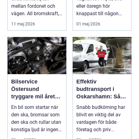
mellan fordonet och
eller ösregn hör
vägen. All bromskraft,
knappast till någon
styrning och accelera...
bilägares drömscen...
11 maj 2026
01 maj 2026
Bilservice
Effektiv
Östersund
budtransport i
tryggare mil året
Oskarshamn: Så
runt
väljer företag och
En bil som startar när
Snabb budkörning har
privatpersoner rätt
den ska, bromsar som
blivit en viktig del av
lösning
den ska och rullar utan
vardagen för både
konstiga ljud är ingen
företag och priv...
självklar...