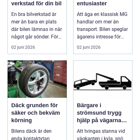
verkstad för din bil
entusiaster
En bra bilverkstad är
Att äga en klassisk MG
mer än bara en plats
handlar om mer än
där bilen lämnas in när
transport. Bilen speglar
något går sönder. För
ägarens intresse för
många biläg...
teknik, histo...
02 juni 2026
02 juni 2026
Däck grunden för
Bärgare i
säker och bekväm
strömsund trygg
körning
hjälp på vägarna
året runt
Bilens däck är den
Att tvingas stanna vid
enda kontaktytan
vägkanten i kyla, snö