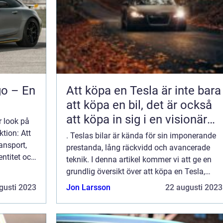
go – En
Att köpa en Tesla är inte bara
att köpa en bil, det är också
att köpa in sig i en visionär
r look på
och progressiv framtid
tion: Att
. Teslas bilar är kända för sin imponerande
ansport,
prestanda, lång räckvidd och avancerade
entitet och
teknik. I denna artikel kommer vi att ge en
pelar en
grundlig översikt över att köpa en Tesla,
inklusive olika modeller, popularitet och
gusti 2023
Jon Larsson
22 augusti 2023
kvantitativa mätningar. Vi kommer ocks...