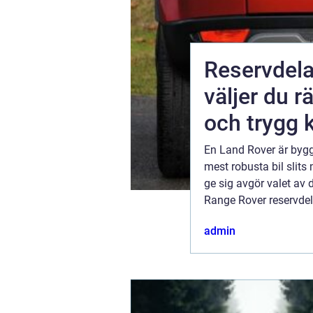
Reservdela
väljer du r
och trygg 
otar man den
En Land Rover är bygg
rtfarande
mest robusta bil slits 
ge sig avgör valet av 
a och
Range Rover reservdela
hårdare miljökrav. Rätt hanterad blir en gammal bil inte ett problem ut...
12 juli 2026
admin