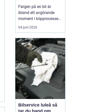
Färgen på en bil är
ibland ett avgörande
moment i köpprocessen,
men det handlar om mer
04 juni 2026
än bara estetik. Bilfärg
är en kombination av
vetenskap och konst,
med en lång historia där
varje kulör b&...
Bilservice luleå så
tar du hand om