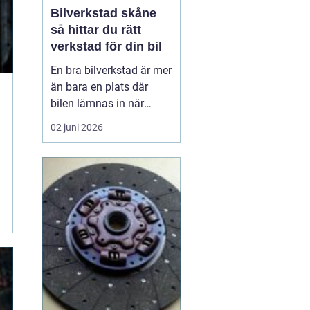
Bilverkstad skåne
så hittar du rätt
verkstad för din bil
En bra bilverkstad är mer
än bara en plats där
bilen lämnas in när
något går sönder. För
02 juni 2026
många bilägare i Skåne
handlar valet av
verkstad om trygghet,
vardagslogistik och i
längden också om
ekonomi. En bil som
servas regelbundet håller
längre, går sä...