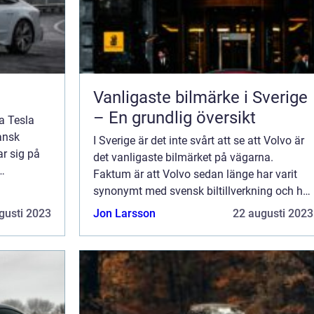
Vanligaste bilmärke i Sverige
– En grundlig översikt
a Tesla
ansk
I Sverige är det inte svårt att se att Volvo är
ar sig på
det vanligaste bilmärket på vägarna.
Faktum är att Volvo sedan länge har varit
t känt för
synonymt med svensk biltillverkning och har
om har
en lång historia av att tillverka pålitliga och
gusti 2023
Jon Larsson
22 augusti 2023
högkvalitativa bilar. I denna a...