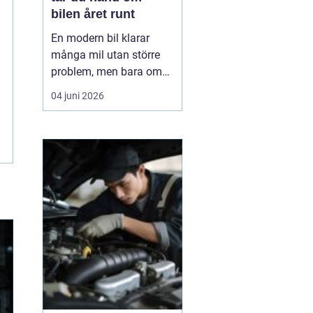
bilen året runt
En modern bil klarar
många mil utan större
problem, men bara om
service och underhåll
04 juni 2026
sköts i tid. I ett klimat
som Norrbottens, med
kalla vintrar, saltade
vägar och snabba
skiftningar i temperatur,
ställs bilen inför extra
hårda påfrestningar.
Därfö...