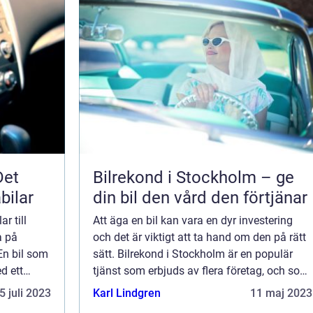
Det
Bilrekond i Stockholm – ge
bilar
din bil den vård den förtjänar
ar till
Att äga en bil kan vara en dyr investering
a på
och det är viktigt att ta hand om den på rätt
En bil som
sätt. Bilrekond i Stockholm är en populär
d ett
tjänst som erbjuds av flera företag, och som
kan hjälpa till att återställa bilens skönhet
5 juli 2023
Karl Lindgren
11 maj 2023
och glans. Läs vidare för at...