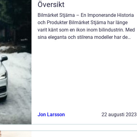
Översikt
Bilmärket Stjärna – En Imponerande Historia
och Produkter Bilmärket Stjärna har länge
varit känt som en ikon inom bilindustrin. Med
sina eleganta och stilrena modeller har de
erövrat hjärtan världen över. I denna artikel
kommer vi att ge en öve...
Jon Larsson
22 augusti 2023