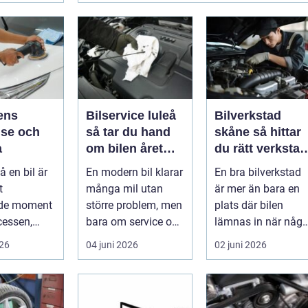
ens
Bilservice luleå
Bilverkstad
lse och
så tar du hand
skåne så hittar
a
om bilen året
du rätt verkstad
runt
för din bil
å en bil är
En modern bil klarar
En bra bilverkstad
t
många mil utan
är mer än bara en
de moment
större problem, men
plats där bilen
cessen,
bara om service och
lämnas in när någo
ha...
underhåll sköts i tid.
går sönder. För
026
04 juni 2026
02 juni 2026
I...
många biläg...