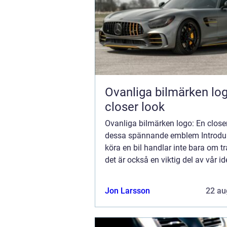
Ovanliga bilmärken lo
closer look
Ovanliga bilmärken logo: En close
dessa spännande emblem Introduk
köra en bil handlar inte bara om tr
det är också en viktig del av vår id
personlighet. En billogos design s
viktig roll i detta avseende, e...
Jon Larsson
22 au