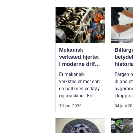
Mekanisk
Bilfärg
verksted hjertet
betyde
i moderne drift
histori
og vedlikehold
Et mekanisk
Färgen p
verksted er mer enn
ibland et
en hall med verktøy
avgöran
og maskiner. For
i köppro
mange bedrifter er
men det 
10 juni 2026
04 juni 2
verkstedet s...