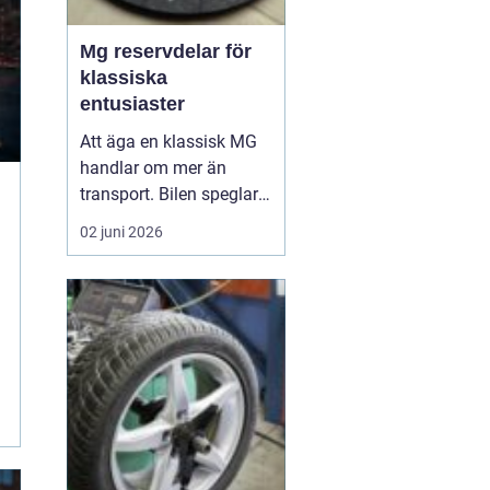
Mg reservdelar för
klassiska
entusiaster
Att äga en klassisk MG
handlar om mer än
transport. Bilen speglar
ägarens intresse för
02 juni 2026
teknik, historia och
körglädje. För att bilen
ska fortsätta leverera
rätt känsla krävs
omsorg, rätt kunskap
och tillgång till MG
reservdelar som
verkligen passar. ...