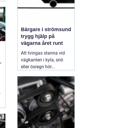
Bärgare i strömsund
trygg hjälp på
vägarna året runt
Att tvingas stanna vid
vägkanten i kyla, snö
eller ösregn hör
knappast till någon
bilägares drömscenario.
Ändå händer det förr
t
eller senare för många
som kör genom
Jämtland och södra
Lappland. Då blir en
pålitlig
01 maj 2026