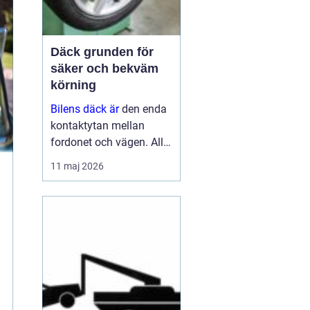
Däck grunden för
säker och bekväm
körning
Bilens däck är
den enda
kontaktytan mellan
fordonet och vägen. All
bromskraft, styrning och
11 maj 2026
acceleration går genom
fyra ytor stora som en
handflata. När man ser
på det på det sättet blir
det tydligt varför r...