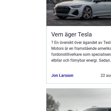
Vem äger Tesla
? En översikt över ägandet av Tesl
Motors är en framstående amerik
fordonstillverkare som specialiser
elbilar och förnybar energi. Sedan
grundandet år 2003 har Tesla blivi
sina innovativa och lyxiga bilar s
Jon Larsson
22 au
revolut...