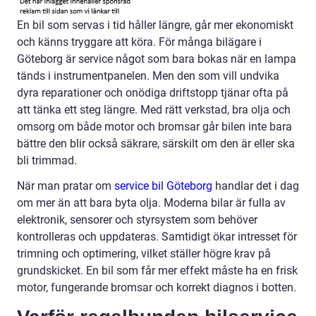
En bil som servas i tid håller längre, går mer ekonomiskt
och känns tryggare att köra. För många bilägare i
Göteborg är service något som bara bokas när en lampa
tänds i instrumentpanelen. Men den som vill undvika
dyra reparationer och onödiga driftstopp tjänar ofta på
att tänka ett steg längre. Med rätt verkstad, bra olja och
omsorg om både motor och bromsar går bilen inte bara
bättre den blir också säkrare, särskilt om den är eller ska
bli trimmad.
När man pratar om
service bil Göteborg
handlar det i dag
om mer än att bara byta olja. Moderna bilar är fulla av
elektronik, sensorer och styrsystem som behöver
kontrolleras och uppdateras. Samtidigt ökar intresset för
trimning och optimering, vilket ställer högre krav på
grundskicket. En bil som får mer effekt måste ha en frisk
motor, fungerande bromsar och korrekt diagnos i botten.