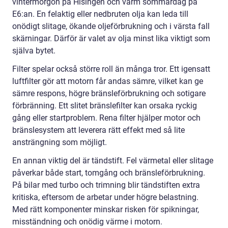
vintermorgon på Hisingen och varm sommardag på
E6:an. En felaktig eller nedbruten olja kan leda till
onödigt slitage, ökande oljeförbrukning och i värsta fall
skärningar. Därför är valet av olja minst lika viktigt som
själva bytet.
Filter spelar också större roll än många tror. Ett igensatt
luftfilter gör att motorn får andas sämre, vilket kan ge
sämre respons, högre bränsleförbrukning och sotigare
förbränning. Ett slitet bränslefilter kan orsaka ryckig
gång eller startproblem. Rena filter hjälper motor och
bränslesystem att leverera rätt effekt med så lite
ansträngning som möjligt.
En annan viktig del är tändstift. Fel värmetal eller slitage
påverkar både start, tomgång och bränsleförbrukning.
På bilar med turbo och trimning blir tändstiften extra
kritiska, eftersom de arbetar under högre belastning.
Med rätt komponenter minskar risken för spikningar,
misständning och onödig värme i motorn.