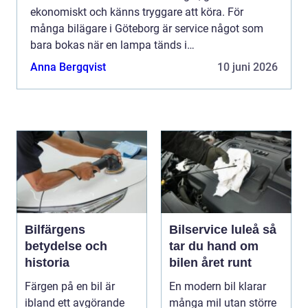
ekonomiskt och känns tryggare att köra. För
många bilägare i Göteborg är service något som
bara bokas när en lampa tänds i
instrumentpanelen. Men den som vill undvika dyra
Anna Bergqvist
10 juni 2026
reparationer och onödiga drifts...
Bilfärgens
Bilservice luleå så
betydelse och
tar du hand om
historia
bilen året runt
Färgen på en bil är
En modern bil klarar
ibland ett avgörande
många mil utan större