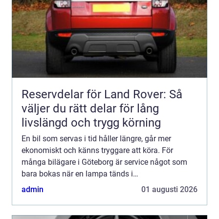
Reservdelar för Land Rover: Så
väljer du rätt delar för lång
livslängd och trygg körning
En bil som servas i tid håller längre, går mer
ekonomiskt och känns tryggare att köra. För
många bilägare i Göteborg är service något som
bara bokas när en lampa tänds i
instrumentpanelen. Men den som vill undvika dyra
admin
01 augusti 2026
reparationer och onödiga drifts...