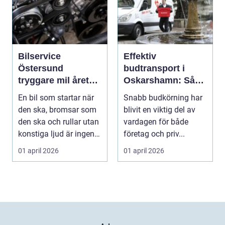
Bilservice
Effektiv
Östersund
budtransport i
tryggare mil året
Oskarshamn: Så
runt
väljer företag och
En bil som startar när
Snabb budkörning har
privatpersoner rätt
den ska, bromsar som
blivit en viktig del av
lösning
den ska och rullar utan
vardagen för både
konstiga ljud är ingen
företag och priv...
självklar...
01 april 2026
01 april 2026