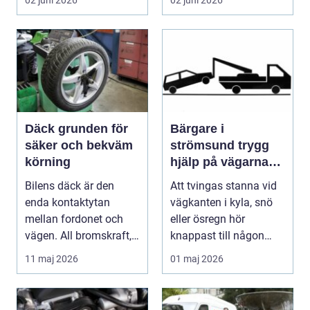
Däck grunden för
Bärgare i
säker och bekväm
strömsund trygg
körning
hjälp på vägarna
året runt
Bilens däck är den
Att tvingas stanna vid
enda kontaktytan
vägkanten i kyla, snö
mellan fordonet och
eller ösregn hör
vägen. All bromskraft,
knappast till någon
styrning och accelera...
bilägares drömscen...
11 maj 2026
01 maj 2026