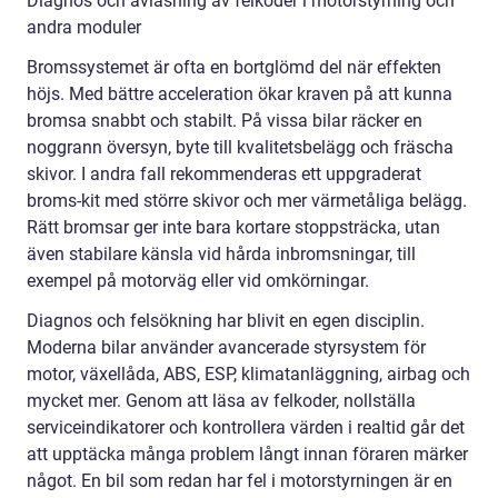
Diagnos och avläsning av felkoder i motorstyrning och
andra moduler
Bromssystemet är ofta en bortglömd del när effekten
höjs. Med bättre acceleration ökar kraven på att kunna
bromsa snabbt och stabilt. På vissa bilar räcker en
noggrann översyn, byte till kvalitetsbelägg och fräscha
skivor. I andra fall rekommenderas ett uppgraderat
broms-kit med större skivor och mer värmetåliga belägg.
Rätt bromsar ger inte bara kortare stoppsträcka, utan
även stabilare känsla vid hårda inbromsningar, till
exempel på motorväg eller vid omkörningar.
Diagnos och felsökning har blivit en egen disciplin.
Moderna bilar använder avancerade styrsystem för
motor, växellåda, ABS, ESP, klimatanläggning, airbag och
mycket mer. Genom att läsa av felkoder, nollställa
serviceindikatorer och kontrollera värden i realtid går det
att upptäcka många problem långt innan föraren märker
något. En bil som redan har fel i motorstyrningen är en