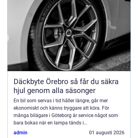
Däckbyte Örebro så får du säkra
hjul genom alla säsonger
En bil som servas i tid håller längre, går mer
ekonomiskt och känns tryggare att köra. För
många bilägare i Göteborg är service något som
bara bokas när en lampa tänds i
instrumentpanelen. Men den som vill undvika dyra
admin
01 augusti 2026
reparationer och onödiga drifts...