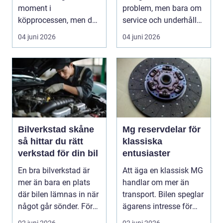
moment i
problem, men bara om
köpprocessen, men det
service och underhåll
ha...
sköts i tid. I...
04 juni 2026
04 juni 2026
Bilverkstad skåne
Mg reservdelar för
så hittar du rätt
klassiska
verkstad för din bil
entusiaster
En bra bilverkstad är
Att äga en klassisk MG
mer än bara en plats
handlar om mer än
där bilen lämnas in när
transport. Bilen speglar
något går sönder. För
ägarens intresse för
många biläg...
teknik, histo...
02 juni 2026
02 juni 2026