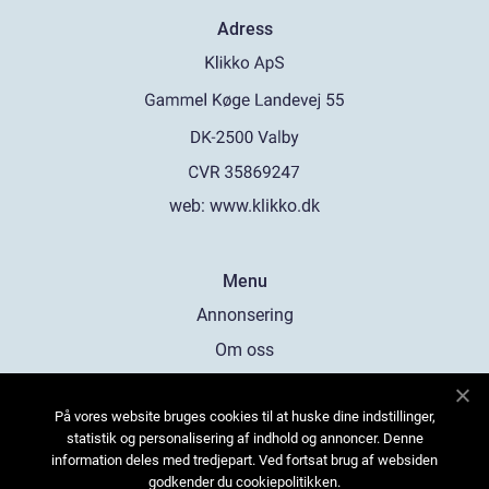
Adress
web:
www.klikko.dk
Menu
Annonsering
Om oss
Cookies
På vores website bruges cookies til at huske dine indstillinger,
Kontakta oss
statistik og personalisering af indhold og annoncer. Denne
Sitemap
information deles med tredjepart. Ved fortsat brug af websiden
godkender du cookiepolitikken.