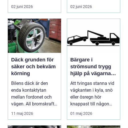
många biläg...
teknik, histo...
02 juni 2026
02 juni 2026
Däck grunden för
Bärgare i
säker och bekväm
strömsund trygg
körning
hjälp på vägarna
året runt
Bilens däck är den
Att tvingas stanna vid
enda kontaktytan
vägkanten i kyla, snö
mellan fordonet och
eller ösregn hör
vägen. All bromskraft,
knappast till någon
styrning och accelera...
bilägares drömscen...
11 maj 2026
01 maj 2026