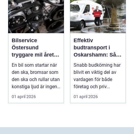
Bilservice
Effektiv
Östersund
budtransport i
tryggare mil året
Oskarshamn: Så
runt
väljer företag och
En bil som startar när
Snabb budkörning har
privatpersoner rätt
den ska, bromsar som
blivit en viktig del av
lösning
den ska och rullar utan
vardagen för både
konstiga ljud är ingen
företag och priv...
självklar...
01 april 2026
01 april 2026