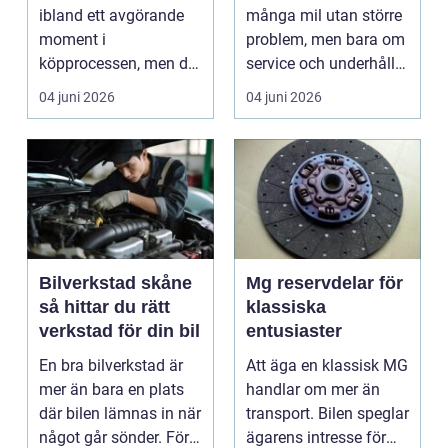
ibland ett avgörande
många mil utan större
moment i
problem, men bara om
köpprocessen, men det
service och underhåll
ha...
sköts i tid. I...
04 juni 2026
04 juni 2026
Bilverkstad skåne
Mg reservdelar för
så hittar du rätt
klassiska
verkstad för din bil
entusiaster
En bra bilverkstad är
Att äga en klassisk MG
mer än bara en plats
handlar om mer än
där bilen lämnas in när
transport. Bilen speglar
något går sönder. För
ägarens intresse för