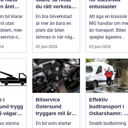
n året
du rätt verkstad
entusiaster
för din bil
n bil klarar
En bra bilverkstad
Att äga en klassisk
il utan
är mer än bara en
MG handlar om me
roblem, men
plats där bilen
än transport. Bilen
service och
lämnas in när något
speglar ägarens
 sköts i tid.
går sönder. För
intresse för teknik,
026
02 juni 2026
02 juni 2026
många biläg...
histo...
 i
Bilservice
Effektiv
 trygg
Östersund
budtransport i
på vägarna
tryggare mil året
Oskarshamn: S
nt
runt
väljer företag
gas stanna
En bil som startar
Snabb budkörning
och