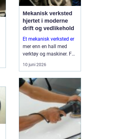
Mekanisk verksted
hjertet i moderne
drift og vedlikehold
Et mekanisk verksted er
mer enn en hall med
verktøy og maskiner. For
mange bedrifter er
10 juni 2026
verkstedet selve
sikkerhetsnettet som
gjør at produksjon,
anleggsdrift og transport
ikke stopper opp. Her k...