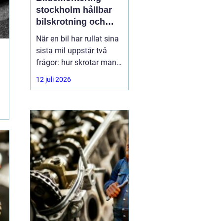
stockholm hållbar
bilskrotning och
smart reservdelsjakt
När en bil har rullat sina
sista mil uppstår två
frågor: hur skrotar man
den på ett korrekt sätt,
12 juli 2026
och hur tar man tillvara
på delarna som
fortfarande fungerar? I
storstadsområdet kring
Stockholm har behovet
av