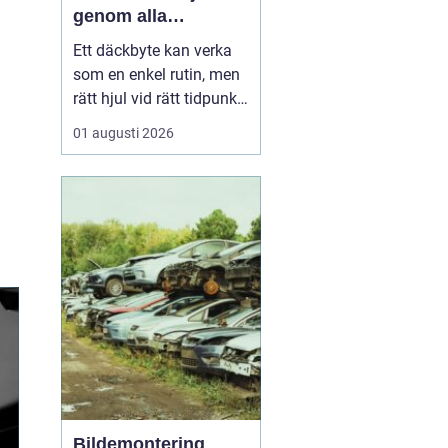
genom alla
säsonger
Ett däckbyte kan verka
som en enkel rutin, men
rätt hjul vid rätt tidpunkt
är avgörande för både
01 augusti 2026
säkerhet, komfort och
plånbok. I Örebro, där
vintrarna kan slå om
snabbt och somrarna
bjuda på både regn och
hetta, behöver bilägare
ha koll på lagar, vä...
Bildemontering