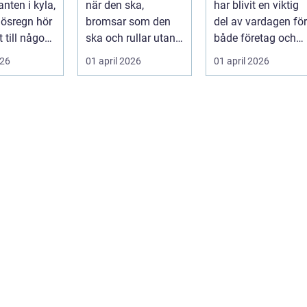
nten i kyla,
när den ska,
har blivit en viktig
privatpersoner
r ösregn hör
bromsar som den
del av vardagen för
rätt lösning
 till någon
ska och rullar utan
både företag och
s
konstiga ljud är
priv...
026
01 april 2026
01 april 2026
...
ingen självklar...