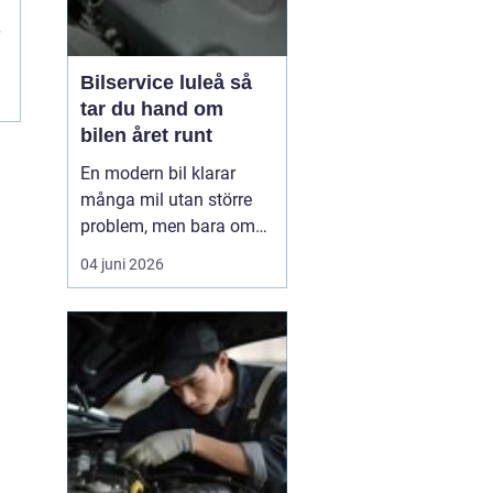
Bilservice luleå så
tar du hand om
bilen året runt
En modern bil klarar
många mil utan större
problem, men bara om
service och underhåll
04 juni 2026
sköts i tid. I ett klimat
som Norrbottens, med
kalla vintrar, saltade
vägar och snabba
skiftningar i temperatur,
ställs bilen inför extra
hårda påfrestningar.
Därfö...