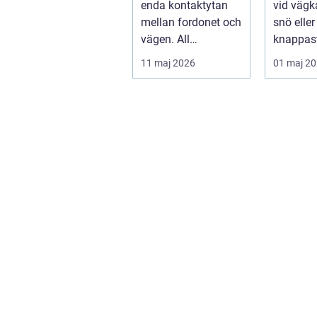
enda kontaktytan
vid vägka
mellan fordonet och
snö elle
vägen. All
knappast
bromskraft, styrning
bilägare
11 maj 2026
01 maj 2
och accelera...
drömscen