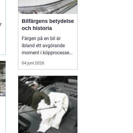
Bilfärgens betydelse
r
och historia
Färgen på en bil är
ibland ett avgörande
moment i köpprocessen,
men det handlar om mer
04 juni 2026
än bara estetik. Bilfärg
är en kombination av
vetenskap och konst,
med en lång historia där
varje kulör b&...
å