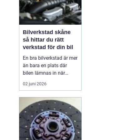
Bilverkstad skåne
så hittar du rätt
verkstad för din bil
En bra bilverkstad är mer
än bara en plats där
bilen lämnas in när
något går sönder. För
02 juni 2026
många bilägare i Skåne
handlar valet av
verkstad om trygghet,
vardagslogistik och i
längden också om
ekonomi. En bil som
servas regelbundet håller