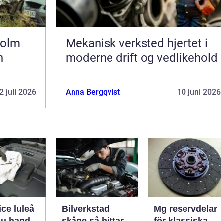
holm
Mekanisk verksted hjertet i
h
moderne drift og vedlikehold
2 juli 2026
Anna Bergqvist
10 juni 2026
ice luleå
Bilverkstad
Mg reservdelar
du hand
skåne så hittar
för klassiska