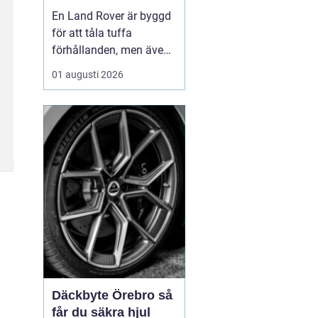
för lång livslängd
En Land Rover är byggd
och trygg körning
för att tåla tuffa
förhållanden, men även
den mest robusta bil
01 augusti 2026
slits med tiden. När
bromsar, fjädring eller
drivlina börjar ge sig
avgör valet av delar hur
bilen kommer att fu...
Däckbyte Örebro så
får du säkra hjul