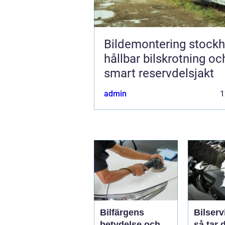
Bildemontering stock
hållbar bilskrotning oc
smart reservdelsjakt
admin
1
Bilfärgens
Bilserv
betydelse och
så tar 