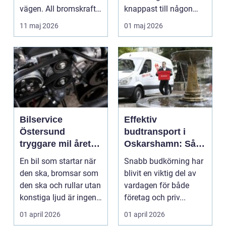
vägen. All bromskraft,
knappast till någon
styrning och accelera...
bilägares drömscen...
11 maj 2026
01 maj 2026
Bilservice
Effektiv
Östersund
budtransport i
tryggare mil året
Oskarshamn: Så
runt
väljer företag och
En bil som startar när
Snabb budkörning har
privatpersoner rätt
den ska, bromsar som
blivit en viktig del av
lösning
den ska och rullar utan
vardagen för både
konstiga ljud är ingen
företag och priv...
självklar...
01 april 2026
01 april 2026