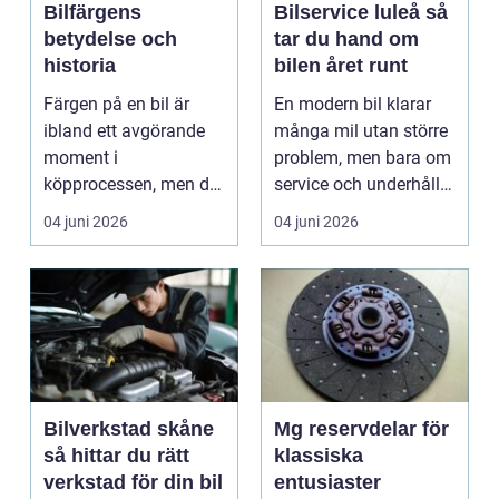
Bilfärgens
Bilservice luleå så
betydelse och
tar du hand om
historia
bilen året runt
Färgen på en bil är
En modern bil klarar
ibland ett avgörande
många mil utan större
moment i
problem, men bara om
köpprocessen, men det
service och underhåll
ha...
sköts i tid. I...
04 juni 2026
04 juni 2026
Bilverkstad skåne
Mg reservdelar för
så hittar du rätt
klassiska
verkstad för din bil
entusiaster