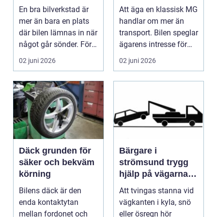
En bra bilverkstad är
Att äga en klassisk MG
mer än bara en plats
handlar om mer än
där bilen lämnas in när
transport. Bilen speglar
något går sönder. För
ägarens intresse för
många biläg...
teknik, histo...
02 juni 2026
02 juni 2026
Däck grunden för
Bärgare i
säker och bekväm
strömsund trygg
körning
hjälp på vägarna
året runt
Bilens däck är den
Att tvingas stanna vid
enda kontaktytan
vägkanten i kyla, snö
mellan fordonet och
eller ösregn hör