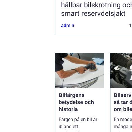
hållbar bilskrotning oc
smart reservdelsjakt
admin
1
Bilfärgens
Bilserv
betydelse och
så tar 
historia
om bile
runt
Färgen på en bil är
En moder
ibland ett
många m