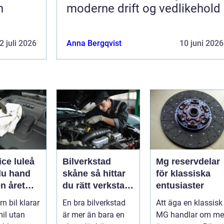
h
moderne drift og vedlikehold
2 juli 2026
Anna Bergqvist
10 juni 2026
ice luleå
Bilverkstad
Mg reservdelar
du hand
skåne så hittar
för klassiska
n året
du rätt verkstad
entusiaster
för din bil
n bil klarar
En bra bilverkstad
Att äga en klassisk
il utan
är mer än bara en
MG handlar om me