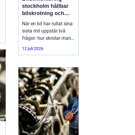
stockholm hållbar
bilskrotning och
smart reservdelsjakt
När en bil har rullat sina
sista mil uppstår två
frågor: hur skrotar man
den på ett korrekt sätt,
12 juli 2026
och hur tar man tillvara
på delarna som
fortfarande fungerar? I
storstadsområdet kring
Stockholm har behovet
av