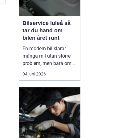
Bilservice luleå så
tar du hand om
bilen året runt
En modern bil klarar
många mil utan större
problem, men bara om
service och underhåll
04 juni 2026
sköts i tid. I ett klimat
som Norrbottens, med
kalla vintrar, saltade
vägar och snabba
skiftningar i temperatur,
ställs bilen inför extra
hårda påfrestningar.
Därfö...