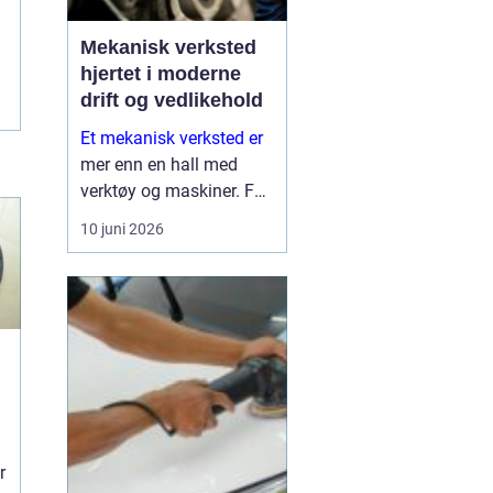
Mekanisk verksted
hjertet i moderne
drift og vedlikehold
Et mekanisk verksted er
mer enn en hall med
verktøy og maskiner. For
mange bedrifter er
10 juni 2026
verkstedet selve
sikkerhetsnettet som
gjør at produksjon,
anleggsdrift og transport
ikke stopper opp. Her k...
r