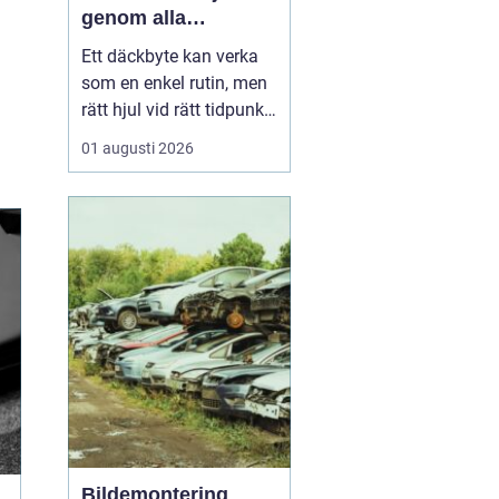
genom alla
säsonger
Ett däckbyte kan verka
som en enkel rutin, men
rätt hjul vid rätt tidpunkt
är avgörande för både
01 augusti 2026
säkerhet, komfort och
plånbok. I Örebro, där
vintrarna kan slå om
snabbt och somrarna
bjuda på både regn och
hetta, behöver bilägare
ha koll på lagar, vä...
Bildemontering