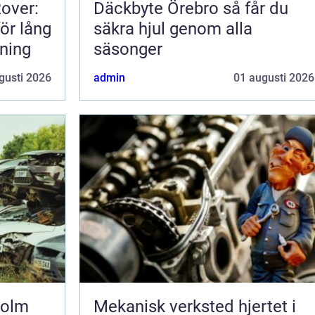
Rover:
Däckbyte Örebro så får du
för lång
säkra hjul genom alla
rning
säsonger
gusti 2026
admin
01 augusti 2026
holm
Mekanisk verksted hjertet i