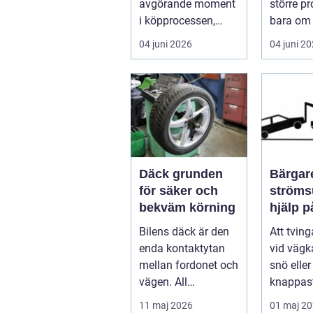
avgörande moment
större p
i köpprocessen,
bara om 
men det ha...
underhåll
04 juni 2026
04 juni 2
I...
Däck grunden
Bärgare
för säker och
strömsund
bekväm körning
hjälp 
året ru
Bilens däck är den
Att tvin
enda kontaktytan
vid vägka
mellan fordonet och
snö elle
vägen. All
knappast
bromskraft, styrning
bilägare
11 maj 2026
01 maj 2