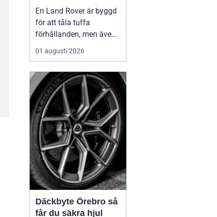
för lång livslängd
En Land Rover är byggd
och trygg körning
för att tåla tuffa
förhållanden, men även
den mest robusta bil
01 augusti 2026
slits med tiden. När
bromsar, fjädring eller
drivlina börjar ge sig
avgör valet av delar hur
bilen kommer att fu...
Däckbyte Örebro så
får du säkra hjul