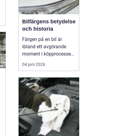
Bilfärgens betydelse
och historia
Färgen på en bil är
ibland ett avgörande
moment i köpprocessen,
men det handlar om mer
04 juni 2026
än bara estetik. Bilfärg
är en kombination av
vetenskap och konst,
å
med en lång historia där
varje kulör b&...