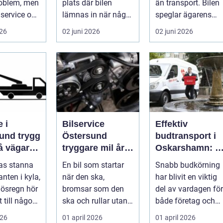
roblem, men
plats där bilen
än transport. Bilen
service och
lämnas in när något
speglar ägarens
 sköts i tid.
går sönder. För
intresse för teknik,
026
02 juni 2026
02 juni 2026
många biläg...
histo...
 i
Bilservice
Effektiv
 trygg
Östersund
budtransport i
på vägarna
tryggare mil året
Oskarshamn: S
nt
runt
väljer företag
gas stanna
En bil som startar
Snabb budkörning
och
nten i kyla,
när den ska,
har blivit en viktig
privatpersoner
r ösregn hör
bromsar som den
del av vardagen för
rätt lösning
 till någon
ska och rullar utan
både företag och
s
konstiga ljud är
priv...
026
01 april 2026
01 april 2026