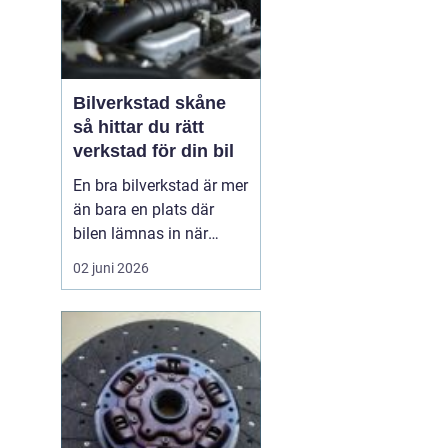
Bilverkstad skåne
så hittar du rätt
verkstad för din bil
En bra bilverkstad är mer
än bara en plats där
bilen lämnas in när
något går sönder. För
02 juni 2026
många bilägare i Skåne
handlar valet av
verkstad om trygghet,
vardagslogistik och i
längden också om
ekonomi. En bil som
servas regelbundet håller