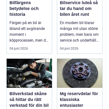
Bilfärgens
Bilservice luleå så
betydelse och
tar du hand om
historia
bilen året runt
Färgen på en bil är
En modern bil klarar
ibland ett avgörande
många mil utan större
moment i
problem, men bara om
köpprocessen, men det
service och underhåll
ha...
sköts i tid. I...
04 juni 2026
04 juni 2026
Bilverkstad skåne
Mg reservdelar för
så hittar du rätt
klassiska
verkstad för din bil
entusiaster