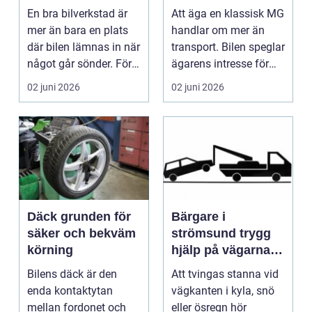
En bra bilverkstad är
Att äga en klassisk MG
mer än bara en plats
handlar om mer än
där bilen lämnas in när
transport. Bilen speglar
något går sönder. För
ägarens intresse för
många biläg...
teknik, histo...
02 juni 2026
02 juni 2026
Däck grunden för
Bärgare i
säker och bekväm
strömsund trygg
körning
hjälp på vägarna
året runt
Bilens däck är den
Att tvingas stanna vid
enda kontaktytan
vägkanten i kyla, snö
mellan fordonet och
eller ösregn hör