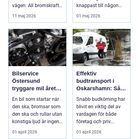
vägen. All bromskraft,
knappast till någon
styrning och accelera...
bilägares drömscen...
11 maj 2026
01 maj 2026
Bilservice
Effektiv
Östersund
budtransport i
tryggare mil året
Oskarshamn: Så
runt
väljer företag och
En bil som startar när
Snabb budkörning har
privatpersoner rätt
den ska, bromsar som
blivit en viktig del av
lösning
den ska och rullar utan
vardagen för både
konstiga ljud är ingen
företag och priv...
självklar...
01 april 2026
01 april 2026