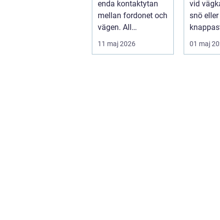
enda kontaktytan
vid vägka
mellan fordonet och
snö elle
vägen. All
knappast
bromskraft, styrning
bilägare
11 maj 2026
01 maj 2
och accelera...
drömscen