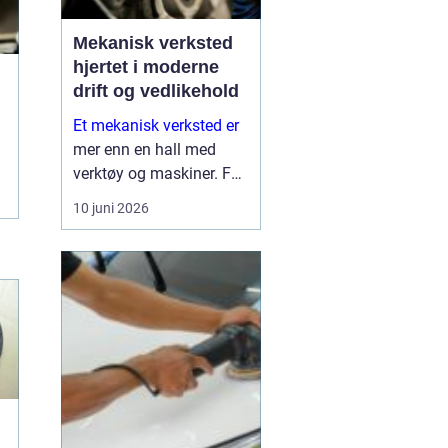
Mekanisk verksted
hjertet i moderne
drift og vedlikehold
Et mekanisk verksted er
mer enn en hall med
verktøy og maskiner. For
mange bedrifter er
10 juni 2026
verkstedet selve
sikkerhetsnettet som
gjør at produksjon,
anleggsdrift og transport
ikke stopper opp. Her k...