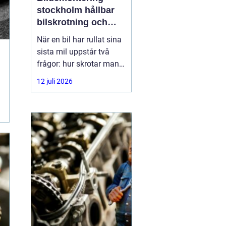
stockholm hållbar
bilskrotning och
smart reservdelsjakt
När en bil har rullat sina
sista mil uppstår två
frågor: hur skrotar man
den på ett korrekt sätt,
12 juli 2026
och hur tar man tillvara
på delarna som
fortfarande fungerar? I
storstadsområdet kring
Stockholm har behovet
av