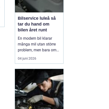
Bilservice luleå så
tar du hand om
bilen året runt
En modern bil klarar
många mil utan större
problem, men bara om
service och underhåll
04 juni 2026
sköts i tid. I ett klimat
som Norrbottens, med
kalla vintrar, saltade
vägar och snabba
skiftningar i temperatur,
ställs bilen inför extra
hårda påfrestningar.
Därfö...