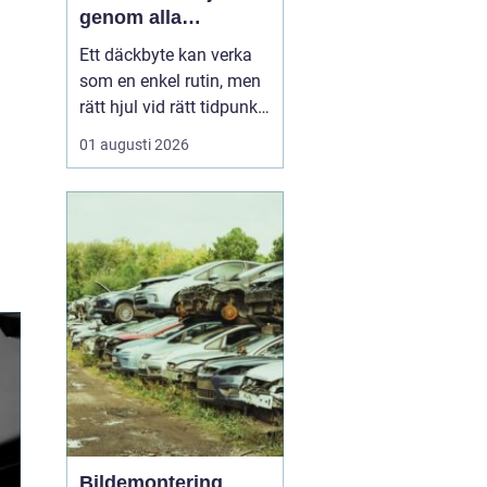
genom alla
säsonger
Ett däckbyte kan verka
som en enkel rutin, men
rätt hjul vid rätt tidpunkt
är avgörande för både
01 augusti 2026
säkerhet, komfort och
plånbok. I Örebro, där
vintrarna kan slå om
snabbt och somrarna
bjuda på både regn och
hetta, behöver bilägare
ha koll på lagar, vä...
Bildemontering