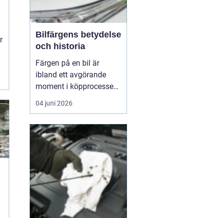
Bilfärgens betydelse
r
och historia
Färgen på en bil är
ibland ett avgörande
moment i köpprocessen,
men det handlar om mer
04 juni 2026
än bara estetik. Bilfärg
är en kombination av
vetenskap och konst,
med en lång historia där
varje kulör b&...
å