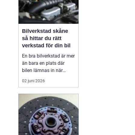
Bilverkstad skåne
så hittar du rätt
verkstad för din bil
En bra bilverkstad är mer
än bara en plats där
bilen lämnas in när
något går sönder. För
02 juni 2026
många bilägare i Skåne
handlar valet av
verkstad om trygghet,
vardagslogistik och i
längden också om
ekonomi. En bil som
servas regelbundet håller