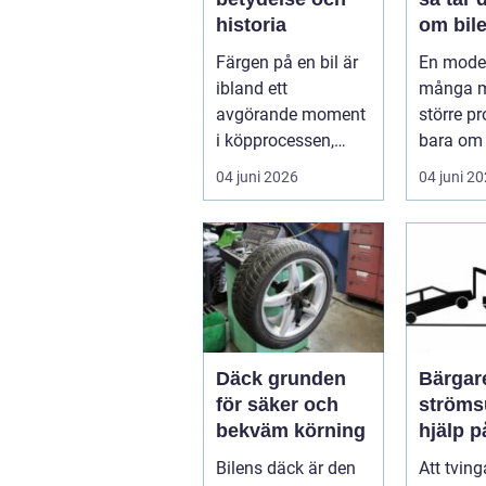
historia
om bile
runt
Färgen på en bil är
En moder
ibland ett
många m
avgörande moment
större p
i köpprocessen,
bara om 
men det ha...
underhåll
04 juni 2026
04 juni 2
I...
Däck grunden
Bärgare
för säker och
strömsund
bekväm körning
hjälp 
året ru
Bilens däck är den
Att tvin