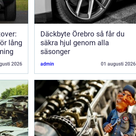
Rover:
Däckbyte Örebro så får du
för lång
säkra hjul genom alla
rning
säsonger
gusti 2026
admin
01 augusti 2026