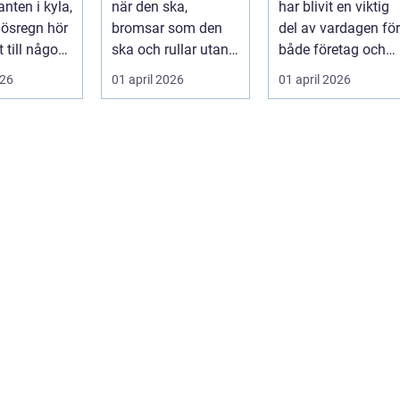
nten i kyla,
när den ska,
har blivit en viktig
privatpersoner
r ösregn hör
bromsar som den
del av vardagen för
rätt lösning
 till någon
ska och rullar utan
både företag och
s
konstiga ljud är
priv...
026
01 april 2026
01 april 2026
...
ingen självklar...