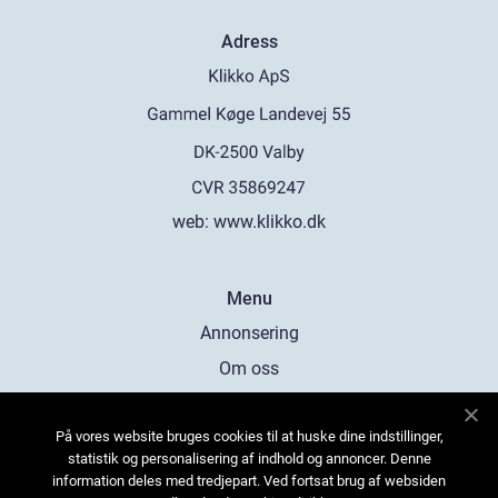
Adress
web:
www.klikko.dk
Menu
Annonsering
Om oss
Cookies
På vores website bruges cookies til at huske dine indstillinger,
Kontakta oss
statistik og personalisering af indhold og annoncer. Denne
Sitemap
information deles med tredjepart. Ved fortsat brug af websiden