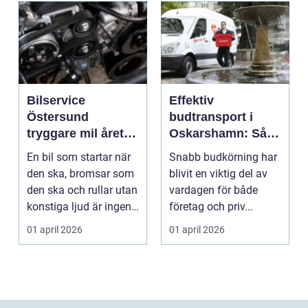
Bilservice
Effektiv
Östersund
budtransport i
tryggare mil året
Oskarshamn: Så
runt
väljer företag och
En bil som startar när
Snabb budkörning har
privatpersoner rätt
den ska, bromsar som
blivit en viktig del av
lösning
den ska och rullar utan
vardagen för både
konstiga ljud är ingen
företag och priv...
självklar...
01 april 2026
01 april 2026