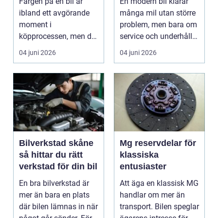
Färgen på en bil är
En modern bil klarar
ibland ett avgörande
många mil utan större
moment i
problem, men bara om
köpprocessen, men det
service och underhåll
ha...
sköts i tid. I...
04 juni 2026
04 juni 2026
Bilverkstad skåne
Mg reservdelar för
så hittar du rätt
klassiska
verkstad för din bil
entusiaster
En bra bilverkstad är
Att äga en klassisk MG
mer än bara en plats
handlar om mer än
där bilen lämnas in när
transport. Bilen speglar