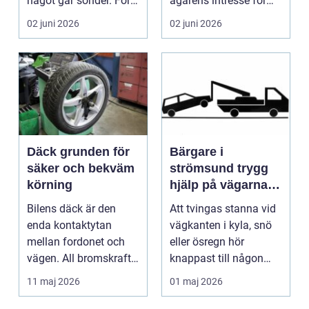
något går sönder. För
ägarens intresse för
många biläg...
teknik, histo...
02 juni 2026
02 juni 2026
Däck grunden för
Bärgare i
säker och bekväm
strömsund trygg
körning
hjälp på vägarna
året runt
Bilens däck är den
Att tvingas stanna vid
enda kontaktytan
vägkanten i kyla, snö
mellan fordonet och
eller ösregn hör
vägen. All bromskraft,
knappast till någon
styrning och accelera...
bilägares drömscen...
11 maj 2026
01 maj 2026