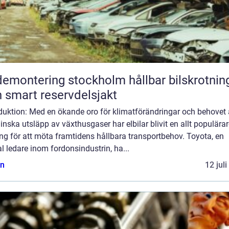
montering stockholm hållbar bilskrotning
 smart reservdelsjakt
oduktion: Med en ökande oro för klimatförändringar och behovet
inska utsläpp av växthusgaser har elbilar blivit en allt populära
ng för att möta framtidens hållbara transportbehov. Toyota, en
l ledare inom fordonsindustrin, ha...
n
12 jul