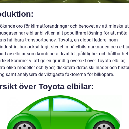
oduktion:
ökande oro för klimatförändringar och behovet av att minska u
usgaser har elbilar blivit en allt populärare lösning för att möta
ens hållbara transportbehov. Toyota, en global ledare inom
ndustrin, har också tagit steget in på elbilsmarknaden och erbju
bud av elbilar som kombinerar kvalitet, pålitlighet och hållbarhet.
tikel kommer vi att ge en grundlig översikt över Toyota elbilar,
ra olika modeller och typer, diskutera deras skillnader och histo
ng samt analysera de viktigaste faktorerna för bilköpare.
sikt över Toyota elbilar: