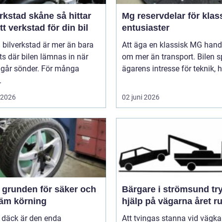
stad skåne så hittar
Mg reservdelar för klas
tt verkstad för din bil
entusiaster
 bilverkstad är mer än bara
Att äga en klassisk MG hand
ts där bilen lämnas in när
om mer än transport. Bilen s
 går sönder. För många
ägarens intresse för teknik, hi
.
i 2026
02 juni 2026
och
Bärgare i strömsund trygg
äm körning
hjälp på vägarna året r
 däck är den enda
Att tvingas stanna vid vägka