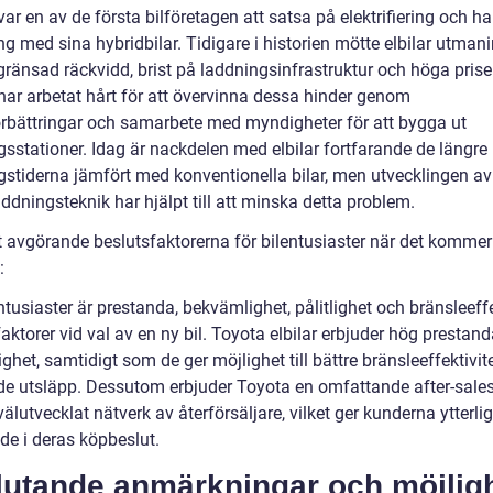
ar en av de första bilföretagen att satsa på elektrifiering och ha
g med sina hybridbilar. Tidigare i historien mötte elbilar utman
ränsad räckvidd, brist på laddningsinfrastruktur och höga priser
har arbetat hårt för att övervinna dessa hinder genom
örbättringar och samarbete med myndigheter för att bygga ut
gsstationer. Idag är nackdelen med elbilar fortfarande de längre
gstiderna jämfört med konventionella bilar, men utvecklingen av
dningsteknik har hjälpt till att minska detta problem.
 avgörande beslutsfaktorerna för bilentusiaster när det kommer t
:
ntusiaster är prestanda, bekvämlighet, pålitlighet och bränsleeffe
faktorer vid val av en ny bil. Toyota elbilar erbjuder hög prestan
itlighet, samtidigt som de ger möjlighet till bättre bränsleeffektivit
e utsläpp. Dessutom erbjuder Toyota en omfattande after-sales
välutvecklat nätverk av återförsäljare, vilket ger kunderna ytterli
de i deras köpbeslut.
lutande anmärkningar och möjlig