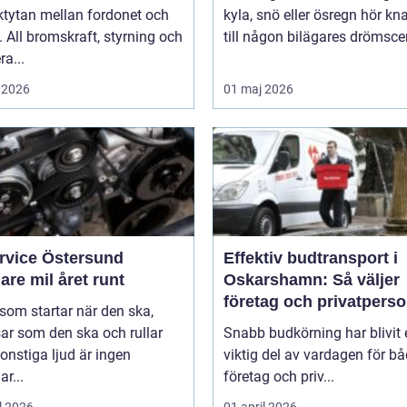
ktytan mellan fordonet och
kyla, snö eller ösregn hör k
 All bromskraft, styrning och
till någon bilägares drömscen
ra...
 2026
01 maj 2026
ervice Östersund
Effektiv budtransport i
are mil året runt
Oskarshamn: Så väljer
företag och privatpers
 som startar när den ska,
rätt lösning
ar som den ska och rullar
Snabb budkörning har blivit 
onstiga ljud är ingen
viktig del av vardagen för b
ar...
företag och priv...
l 2026
01 april 2026