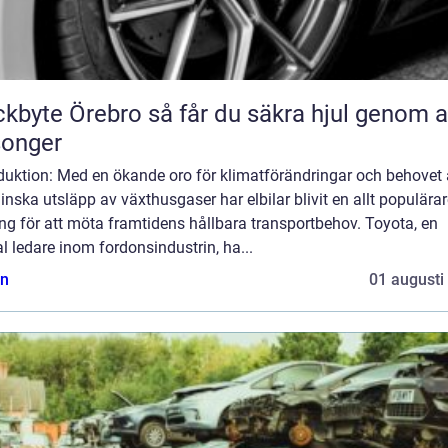
Örebro så får du säkra hjul genom alla
songer
oduktion: Med en ökande oro för klimatförändringar och behovet
inska utsläpp av växthusgaser har elbilar blivit en allt populära
ng för att möta framtidens hållbara transportbehov. Toyota, en
l ledare inom fordonsindustrin, ha...
n
01 augusti