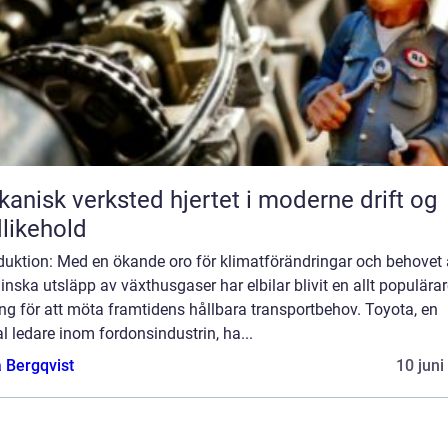
k verksted hjertet i moderne drift og
likehold
oduktion: Med en ökande oro för klimatförändringar och behovet
inska utsläpp av växthusgaser har elbilar blivit en allt populära
ng för att möta framtidens hållbara transportbehov. Toyota, en
l ledare inom fordonsindustrin, ha...
 Bergqvist
10 juni