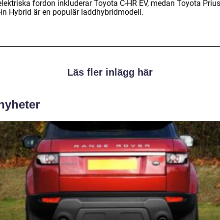
 elektriska fordon inkluderar Toyota C-HR EV, medan Toyota Priu
-in Hybrid är en populär laddhybridmodell.
Läs fler inlägg här
 nyheter