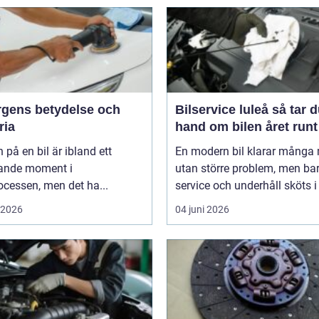
ärgens betydelse och
Bilservice luleå så tar du
ria
hand om bilen året runt
 på en bil är ibland ett
En modern bil klarar många 
ande moment i
utan större problem, men ba
cessen, men det ha...
service och underhåll sköts i ti
i 2026
04 juni 2026