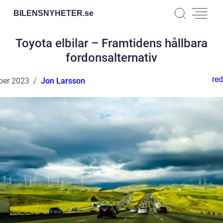
BILENSNYHETER.
se
Toyota elbilar – Framtidens hållbara
fordonsalternativ
red
ber 2023
Jon Larsson