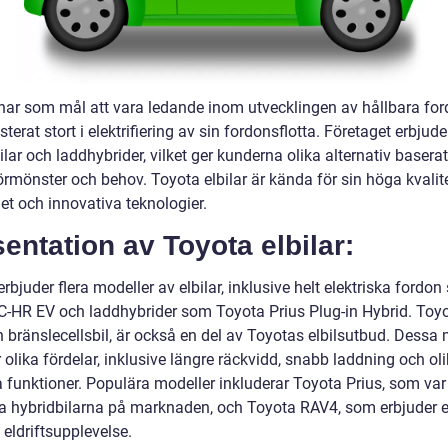
har som mål att vara ledande inom utvecklingen av hållbara fo
sterat stort i elektrifiering av sin fordonsflotta. Företaget erbjud
ilar och laddhybrider, vilket ger kunderna olika alternativ basera
rmönster och behov. Toyota elbilar är kända för sin höga kvalite
het och innovativa teknologier.
entation av Toyota elbilar:
rbjuder flera modeller av elbilar, inklusive helt elektriska fordo
C-HR EV och laddhybrider som Toyota Prius Plug-in Hybrid. Toy
n bränslecellsbil, är också en del av Toyotas elbilsutbud. Dessa 
 olika fördelar, inklusive längre räckvidd, snabb laddning och ol
a funktioner. Populära modeller inkluderar Toyota Prius, som var
ta hybridbilarna på marknaden, och Toyota RAV4, som erbjuder 
l eldriftsupplevelse.