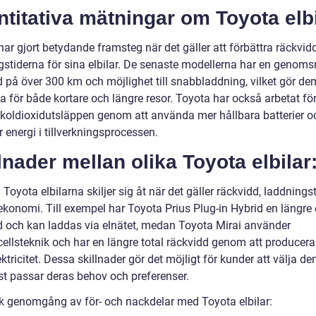
titativa mätningar om Toyota elbi
har gjort betydande framsteg när det gäller att förbättra räckvi
gstiderna för sina elbilar. De senaste modellerna har en genomsn
d på över 300 km och möjlighet till snabbladdning, vilket gör de
a för både kortare och längre resor. Toyota har också arbetat för
koldioxidutsläppen genom att använda mer hållbara batterier o
 energi i tillverkningsprocessen.
lnader mellan olika Toyota elbilar
 Toyota elbilarna skiljer sig åt när det gäller räckvidd, laddnings
konomi. Till exempel har Toyota Prius Plug-in Hybrid en längre e
d och kan laddas via elnätet, medan Toyota Mirai använder
cellsteknik och har en längre total räckvidd genom att producera
ktricitet. Dessa skillnader gör det möjligt för kunder att välja d
t passar deras behov och preferenser.
sk genomgång av för- och nackdelar med Toyota elbilar: