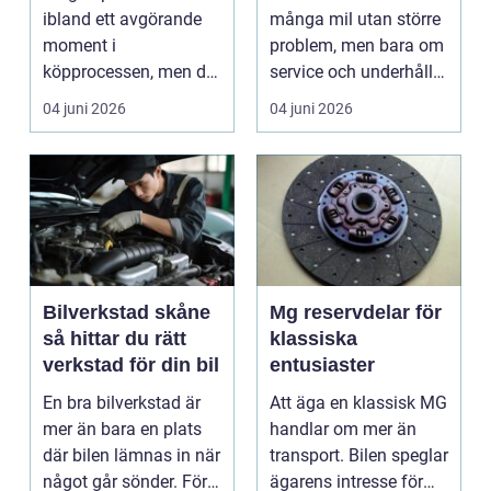
ibland ett avgörande
många mil utan större
moment i
problem, men bara om
köpprocessen, men det
service och underhåll
ha...
sköts i tid. I...
04 juni 2026
04 juni 2026
Bilverkstad skåne
Mg reservdelar för
så hittar du rätt
klassiska
verkstad för din bil
entusiaster
En bra bilverkstad är
Att äga en klassisk MG
mer än bara en plats
handlar om mer än
där bilen lämnas in när
transport. Bilen speglar
något går sönder. För
ägarens intresse för