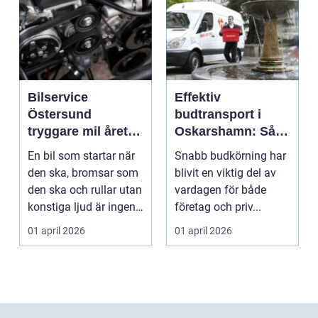
Bilservice
Effektiv
Östersund
budtransport i
tryggare mil året
Oskarshamn: Så
runt
väljer företag och
En bil som startar när
Snabb budkörning har
privatpersoner rätt
den ska, bromsar som
blivit en viktig del av
lösning
den ska och rullar utan
vardagen för både
konstiga ljud är ingen
företag och priv...
självklar...
01 april 2026
01 april 2026