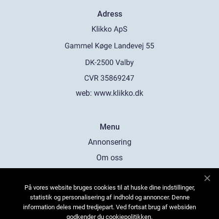
Adress
web:
www.klikko.dk
Menu
Annonsering
Om oss
Cookies
På vores website bruges cookies til at huske dine indstillinger,
Kontakta oss
statistik og personalisering af indhold og annoncer. Denne
Sitemap
information deles med tredjepart. Ved fortsat brug af websiden
godkender du cookiepolitikken.