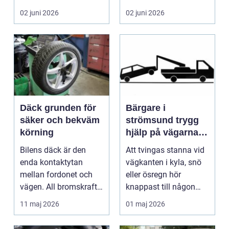
många biläg...
teknik, histo...
02 juni 2026
02 juni 2026
Däck grunden för
Bärgare i
säker och bekväm
strömsund trygg
körning
hjälp på vägarna
året runt
Bilens däck är den
Att tvingas stanna vid
enda kontaktytan
vägkanten i kyla, snö
mellan fordonet och
eller ösregn hör
vägen. All bromskraft,
knappast till någon
styrning och accelera...
bilägares drömscen...
11 maj 2026
01 maj 2026