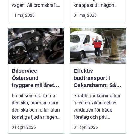
vägen. All bromskraft,
knappast till någon
styrning och accelera...
bilägares drömscen...
11 maj 2026
01 maj 2026
Bilservice
Effektiv
Östersund
budtransport i
tryggare mil året
Oskarshamn: Så
runt
väljer företag och
En bil som startar när
Snabb budkörning har
privatpersoner rätt
den ska, bromsar som
blivit en viktig del av
lösning
den ska och rullar utan
vardagen för både
konstiga ljud är ingen
företag och priv...
självklar...
01 april 2026
01 april 2026