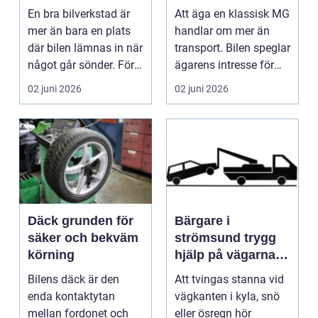
En bra bilverkstad är
Att äga en klassisk MG
mer än bara en plats
handlar om mer än
där bilen lämnas in när
transport. Bilen speglar
något går sönder. För
ägarens intresse för
många biläg...
teknik, histo...
02 juni 2026
02 juni 2026
Däck grunden för
Bärgare i
säker och bekväm
strömsund trygg
körning
hjälp på vägarna
året runt
Bilens däck är den
Att tvingas stanna vid
enda kontaktytan
vägkanten i kyla, snö
mellan fordonet och
eller ösregn hör