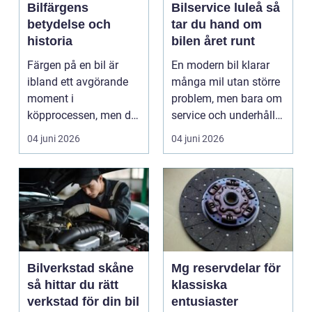
Bilfärgens
Bilservice luleå så
betydelse och
tar du hand om
historia
bilen året runt
Färgen på en bil är
En modern bil klarar
ibland ett avgörande
många mil utan större
moment i
problem, men bara om
köpprocessen, men det
service och underhåll
ha...
sköts i tid. I...
04 juni 2026
04 juni 2026
Bilverkstad skåne
Mg reservdelar för
så hittar du rätt
klassiska
verkstad för din bil
entusiaster