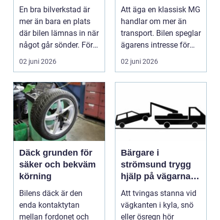
En bra bilverkstad är
Att äga en klassisk MG
mer än bara en plats
handlar om mer än
där bilen lämnas in när
transport. Bilen speglar
något går sönder. För
ägarens intresse för
många biläg...
teknik, histo...
02 juni 2026
02 juni 2026
Däck grunden för
Bärgare i
säker och bekväm
strömsund trygg
körning
hjälp på vägarna
året runt
Bilens däck är den
Att tvingas stanna vid
enda kontaktytan
vägkanten i kyla, snö
mellan fordonet och
eller ösregn hör