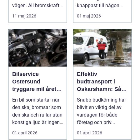
vägen. All bromskraft,
knappast till någon
styrning och accelera...
bilägares drömscen...
11 maj 2026
01 maj 2026
Bilservice
Effektiv
Östersund
budtransport i
tryggare mil året
Oskarshamn: Så
runt
väljer företag och
En bil som startar när
Snabb budkörning har
privatpersoner rätt
den ska, bromsar som
blivit en viktig del av
lösning
den ska och rullar utan
vardagen för både
konstiga ljud är ingen
företag och priv...
självklar...
01 april 2026
01 april 2026