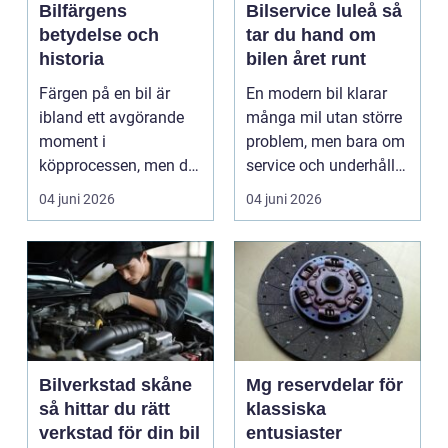
Bilfärgens
Bilservice luleå så
betydelse och
tar du hand om
historia
bilen året runt
Färgen på en bil är
En modern bil klarar
ibland ett avgörande
många mil utan större
moment i
problem, men bara om
köpprocessen, men det
service och underhåll
ha...
sköts i tid. I...
04 juni 2026
04 juni 2026
Bilverkstad skåne
Mg reservdelar för
så hittar du rätt
klassiska
verkstad för din bil
entusiaster