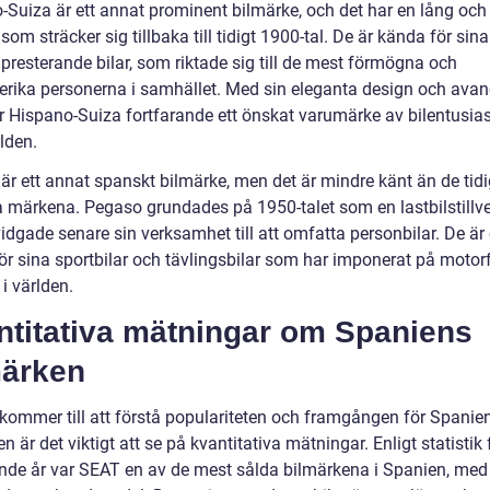
-Suiza är ett annat prominent bilmärke, och det har en lång och 
 som sträcker sig tillbaka till tidigt 1900-tal. De är kända för sina
presterande bilar, som riktade sig till de mest förmögna och
lserika personerna i samhället. Med sin eleganta design och ava
är Hispano-Suiza fortfarande ett önskat varumärke av bilentusias
lden.
är ett annat spanskt bilmärke, men det är mindre känt än de tid
märkena. Pegaso grundades på 1950-talet som en lastbilstillve
idgade senare sin verksamhet till att omfatta personbilar. De är
ör sina sportbilar och tävlingsbilar som har imponerat på motor
i världen.
ntitativa mätningar om Spaniens
märken
 kommer till att förstå populariteten och framgången för Spanie
n är det viktigt att se på kvantitativa mätningar. Enligt statistik 
nde år var SEAT en av de mest sålda bilmärkena i Spanien, med