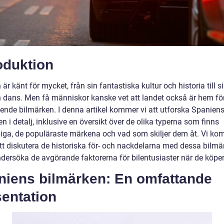
oduktion
är känt för mycket, från sin fantastiska kultur och historia till si
 dans. Men få människor kanske vet att landet också är hem för
ende bilmärken. I denna artikel kommer vi att utforska Spanien
n i detalj, inklusive en översikt över de olika typerna som finns
gliga, de populäraste märkena och vad som skiljer dem åt. Vi k
tt diskutera de historiska för- och nackdelarna med dessa bilmä
dersöka de avgörande faktorerna för bilentusiaster när de köper 
niens bilmärken: En omfattande
sentation