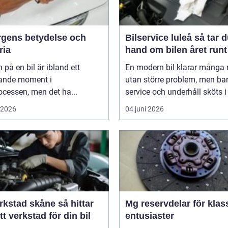
ärgens betydelse och
Bilservice luleå så tar du
ria
hand om bilen året runt
 på en bil är ibland ett
En modern bil klarar många 
ande moment i
utan större problem, men ba
cessen, men det ha...
service och underhåll sköts i ti
i 2026
04 juni 2026
stad skåne så hittar
Mg reservdelar för klas
tt verkstad för din bil
entusiaster