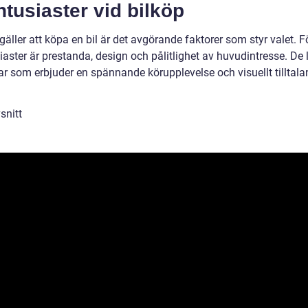
ntusiaster vid bilköp
gäller att köpa en bil är det avgörande faktorer som styr valet. F
iaster är prestanda, design och pålitlighet av huvudintresse. De 
lar som erbjuder en spännande körupplevelse och visuellt tilltal
snitt