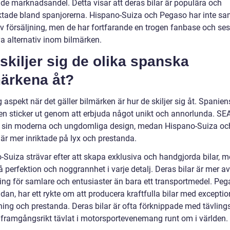
de marknadsandel. Detta visar att deras bilar är populära och
aktade bland spanjorerna. Hispano-Suiza och Pegaso har inte 
v försäljning, men de har fortfarande en trogen fanbase och se
va alternativ inom bilmärken.
skiljer sig de olika spanska
märkena åt?
g aspekt när det gäller bilmärken är hur de skiljer sig åt. Spanien
en sticker ut genom att erbjuda något unikt och annorlunda. SE
r sin moderna och ungdomliga design, medan Hispano-Suiza oc
är mer inriktade på lyx och prestanda.
-Suiza strävar efter att skapa exklusiva och handgjorda bilar, 
 perfektion och noggrannhet i varje detalj. Deras bilar är mer a
ring för samlare och entusiaster än bara ett transportmedel. Peg
dan, har ett rykte om att producera kraftfulla bilar med exceptio
ning och prestanda. Deras bilar är ofta förknippade med tävling
 framgångsrikt tävlat i motorsportevenemang runt om i världen.