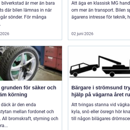
 bilverkstad är mer än bara
Att äga en klassisk MG hand
ts där bilen lämnas in när
om mer än transport. Bilen s
 går sönder. För många
ägarens intresse för teknik, hi
.
i 2026
02 juni 2026
och
Bärgare i strömsund trygg
äm körning
hjälp på vägarna året r
 däck är den enda
Att tvingas stanna vid vägka
ktytan mellan fordonet och
kyla, snö eller ösregn hör k
 All bromskraft, styrning och
till någon bilägares drömscen
ra...