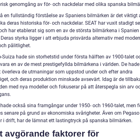
orisk genomgång av för- och nackdelar med olika spanska bilm
få en fullständig förståelse av Spaniens bilmärken är det viktigt 
ka deras historiska för- och nackdelar. SEAT har vuxit stadigt s
 och har etablerat sig som en av de största bilmärkena i Spanien
Deras styrka ligger i att erbjuda prisvärda alternativ med moder
ch pålitlighet.
-Suiza hade sin storhetstid under första hälften av 1900-talet o
vara en av de mest prestigefyllda bilmärkena i världen. De hade
tt överleva de utmaningar som uppstod under och efter andra
iget, och deras produktion minskade avsevärt. Idag är de tillbak
en med nya modeller och fokuserar på att återspegla sin arv o
gans.
hade också sina framgångar under 1950- och 1960-talet, men f
s senare på grund av ekonomiska svårigheter. Även om Pegaso 
r i drift, har de lämnat ett lastingtryck på spanska bilmärken.
 avgörande faktorer för