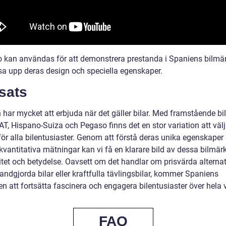
o kan användas för att demonstrera prestanda i Spaniens bilmä
sa upp deras design och speciella egenskaper.
sats
 har mycket att erbjuda när det gäller bilar. Med framstående b
T, Hispano-Suiza och Pegaso finns det en stor variation att väl
ör alla bilentusiaster. Genom att förstå deras unika egenskaper 
 kvantitativa mätningar kan vi få en klarare bild av dessa bilmär
itet och betydelse. Oavsett om det handlar om prisvärda alternat
andgjorda bilar eller kraftfulla tävlingsbilar, kommer Spaniens
n att fortsätta fascinera och engagera bilentusiaster över hela 
FAQ