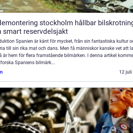
montering stockholm hållbar bilskrotning
 smart reservdelsjakt
duktion Spanien är känt för mycket, från sin fantastiska kultur 
ria till sin rika mat och dans. Men få människor kanske vet att l
 är hem för flera framstående bilmärken. I denna artikel komme
tforska Spaniens bilmärk...
n
12 jul