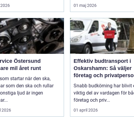
 2026
01 maj 2026
ervice Östersund
Effektiv budtransport i
are mil året runt
Oskarshamn: Så väljer
företag och privatpers
 som startar när den ska,
rätt lösning
ar som den ska och rullar
Snabb budkörning har blivit 
onstiga ljud är ingen
viktig del av vardagen för b
ar...
företag och priv...
l 2026
01 april 2026