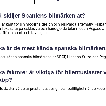
 skiljer Spaniens bilmärken åt?
 är känt för sin moderna design och prisvärda alternativ. Hispa
a fokuserar på exklusiva och handgjorda bilar medan Pegaso är
raftfulla sport- och tävlingsbilar.
lka är de mest kända spanska bilmärke
est kända spanska bilmärkena är SEAT, Hispano-Suiza och Peg
ka faktorer är viktiga för bilentusiaster 
lköp?
tusiaster värderar prestanda, design och pålitlighet när de köper