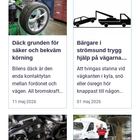
Däck grunden för
Bärgare i
säker och bekväm
strömsund trygg
körning
hjälp på vägarna
året runt
Bilens däck är den
Att tvingas stanna vid
enda kontaktytan
vägkanten i kyla, snö
mellan fordonet och
eller ösregn hör
vägen. All bromskraft,
knappast till någon
styrning och accelera...
bilägares drömscen...
11 maj 2026
01 maj 2026