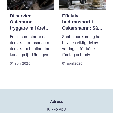
Bilservice
Effektiv
Östersund
budtransport i
tryggare mil året
Oskarshamn: Så
runt
väljer företag och
En bil som startar när
Snabb budkörning har
privatpersoner rätt
den ska, bromsar som
blivit en viktig del av
lösning
den ska och rullar utan
vardagen för både
konstiga ljud är ingen
företag och priv...
självklar...
01 april 2026
01 april 2026
Adress