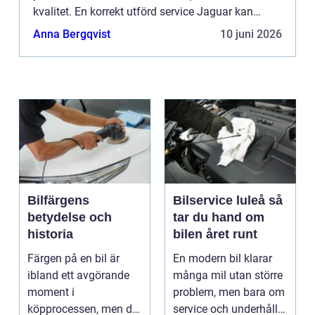
kvalitet. En korrekt utförd service Jaguar kan
förlänga dess livslängd, förhindra kostsamma
Anna Bergqvist
10 juni 2026
reparationer o...
Bilfärgens
Bilservice luleå så
betydelse och
tar du hand om
historia
bilen året runt
Färgen på en bil är
En modern bil klarar
ibland ett avgörande
många mil utan större
moment i
problem, men bara om
köpprocessen, men det
service och underhåll