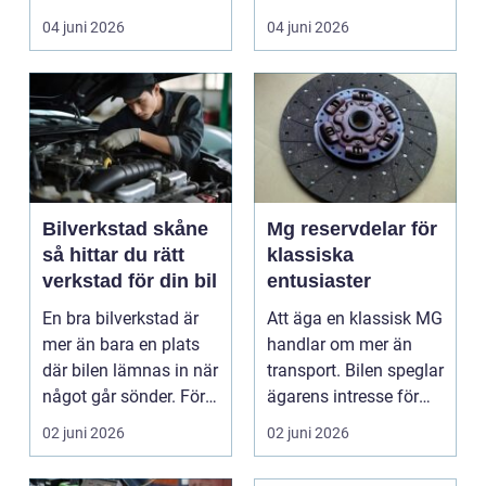
ha...
sköts i tid. I...
04 juni 2026
04 juni 2026
Bilverkstad skåne
Mg reservdelar för
så hittar du rätt
klassiska
verkstad för din bil
entusiaster
En bra bilverkstad är
Att äga en klassisk MG
mer än bara en plats
handlar om mer än
där bilen lämnas in när
transport. Bilen speglar
något går sönder. För
ägarens intresse för
många biläg...
teknik, histo...
02 juni 2026
02 juni 2026