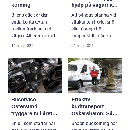
körning
hjälp på vägarna
året runt
Bilens däck är den
Att tvingas stanna vid
enda kontaktytan
vägkanten i kyla, snö
mellan fordonet och
eller ösregn hör
vägen. All bromskraft,
knappast till någon
styrning och accelera...
bilägares drömscen...
11 maj 2026
01 maj 2026
Bilservice
Effektiv
Östersund
budtransport i
tryggare mil året
Oskarshamn: Så
runt
väljer företag och
En bil som startar när
Snabb budkörning har
privatpersoner rätt