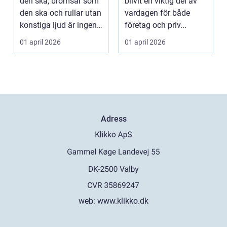
den ska, bromsar som
blivit en viktig del av
lösning
den ska och rullar utan
vardagen för både
konstiga ljud är ingen
företag och priv...
självklar...
01 april 2026
01 april 2026
Adress
web:
www.klikko.dk