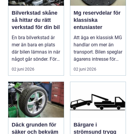
Bilverkstad skåne
Mg reservdelar för
så hittar du rätt
klassiska
verkstad för din bil
entusiaster
En bra bilverkstad är
Att äga en klassisk MG
mer än bara en plats
handlar om mer än
där bilen lämnas in när
transport. Bilen speglar
något går sönder. För
ägarens intresse för
många biläg...
teknik, histo...
02 juni 2026
02 juni 2026
Däck grunden för
Bärgare i
säker och bekväm
strömsund trygg