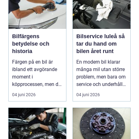
Bilfärgens
Bilservice luleå så
betydelse och
tar du hand om
historia
bilen året runt
Färgen på en bil är
En modern bil klarar
ibland ett avgörande
många mil utan större
moment i
problem, men bara om
köpprocessen, men det
service och underhåll
ha...
sköts i tid. I...
04 juni 2026
04 juni 2026