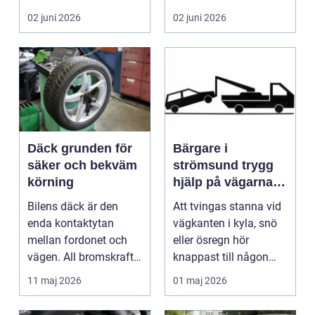
många biläg...
teknik, histo...
02 juni 2026
02 juni 2026
Däck grunden för
Bärgare i
säker och bekväm
strömsund trygg
körning
hjälp på vägarna
året runt
Bilens däck är den
Att tvingas stanna vid
enda kontaktytan
vägkanten i kyla, snö
mellan fordonet och
eller ösregn hör
vägen. All bromskraft,
knappast till någon
styrning och accelera...
bilägares drömscen...
11 maj 2026
01 maj 2026