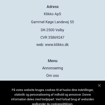
Adress
web:
www.klikko.dk
Menu
Annonsering
Om oss
Cookies
På vores website bruges cookies til at huske dine indstillinger,
Kontakta oss
statistik og personalisering af indhold og annoncer. Denne
Sitemap
information deles med tredjepart. Ved fortsat brug af websiden
godkender du cookiepolitikken.