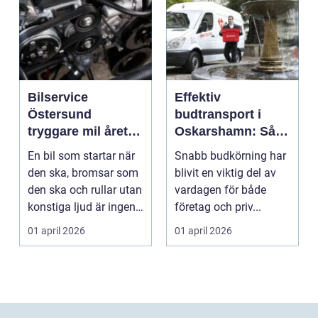
Bilservice
Effektiv
Östersund
budtransport i
tryggare mil året
Oskarshamn: Så
runt
väljer företag och
En bil som startar när
Snabb budkörning har
privatpersoner rätt
den ska, bromsar som
blivit en viktig del av
lösning
den ska och rullar utan
vardagen för både
konstiga ljud är ingen
företag och priv...
självklar...
01 april 2026
01 april 2026