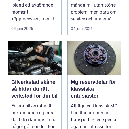
ibland ett avgörande
många mil utan större
moment i
problem, men bara om
köpprocessen, men det
service och underhåll
ha...
sköts i tid. I...
04 juni 2026
04 juni 2026
Bilverkstad skåne
Mg reservdelar för
så hittar du rätt
klassiska
verkstad för din bil
entusiaster
En bra bilverkstad är
Att äga en klassisk MG
mer än bara en plats
handlar om mer än
där bilen lämnas in när
transport. Bilen speglar
något går sönder. För
ägarens intresse för