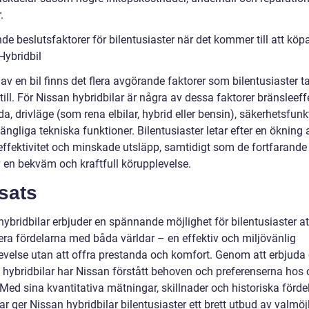
.
e beslutsfaktorer för bilentusiaster när det kommer till att köp
Hybridbil
av en bil finns det flera avgörande faktorer som bilentusiaster t
ill. För Nissan hybridbilar är några av dessa faktorer bränsleeffe
a, drivläge (som rena elbilar, hybrid eller bensin), säkerhetsfunk
gängliga tekniska funktioner. Bilentusiaster letar efter en ökning 
effektivitet och minskade utsläpp, samtidigt som de fortfarande
v en bekväm och kraftfull körupplevelse.
sats
ybridbilar erbjuder en spännande möjlighet för bilentusiaster at
ra fördelarna med båda världar – en effektiv och miljövänlig
evelse utan att offra prestanda och komfort. Genom att erbjuda 
v hybridbilar har Nissan förstått behoven och preferenserna hos 
Med sina kvantitativa mätningar, skillnader och historiska förde
r ger Nissan hybridbilar bilentusiaster ett brett utbud av valmöjl