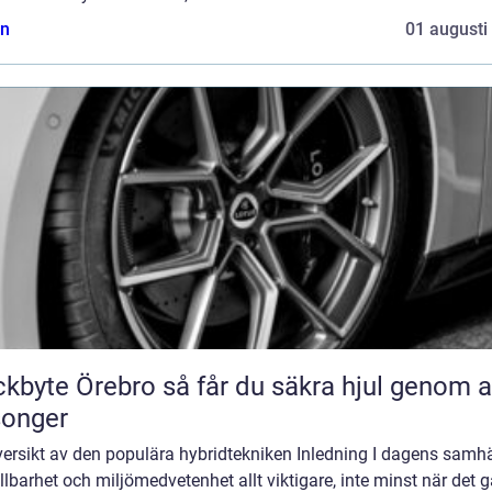
n
01 augusti
Örebro så får du säkra hjul genom alla
songer
ersikt av den populära hybridtekniken Inledning I dagens samhä
llbarhet och miljömedvetenhet allt viktigare, inte minst när det g