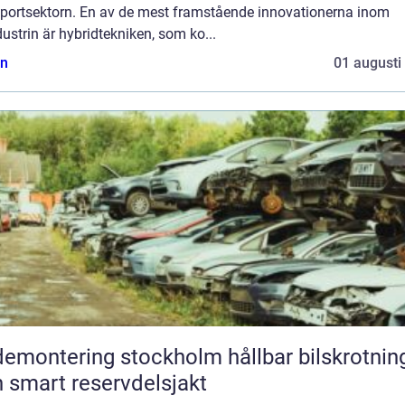
sportsektorn. En av de mest framstående innovationerna inom
dustrin är hybridtekniken, som ko...
n
01 augusti
montering stockholm hållbar bilskrotning
 smart reservdelsjakt