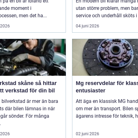
 på en bil är ibland ett
En modern bil klarar många 
ande moment i
utan större problem, men ba
cessen, men det ha...
service och underhåll sköts i ti
i 2026
04 juni 2026
stad skåne så hittar
Mg reservdelar för klas
tt verkstad för din bil
entusiaster
 bilverkstad är mer än bara
Att äga en klassisk MG hand
ts där bilen lämnas in när
om mer än transport. Bilen s
 går sönder. För många
ägarens intresse för teknik, hi
.
i 2026
02 juni 2026