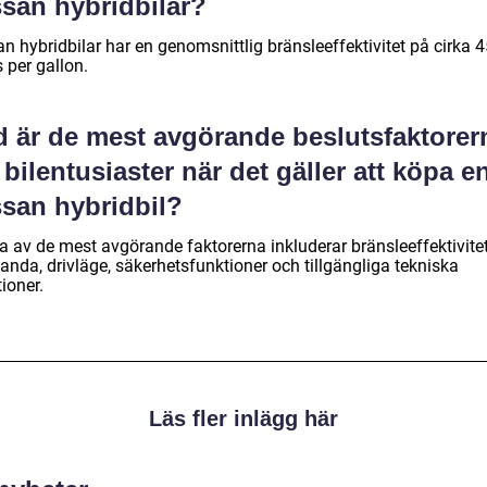
ssan hybridbilar?
n hybridbilar har en genomsnittlig bränsleeffektivitet på cirka 
 per gallon.
d är de mest avgörande beslutsfaktorer
 bilentusiaster när det gäller att köpa e
ssan hybridbil?
a av de mest avgörande faktorerna inkluderar bränsleeffektivitet
anda, drivläge, säkerhetsfunktioner och tillgängliga tekniska
ioner.
Läs fler inlägg här