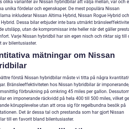
s olika varianter av Nissan hybridbilar att välja mellan, var och
na unika fördelar och egenskaper. De mest populära Nissan
ilarna inkluderar Nissan Altima Hybrid, Nissan Rogue Hybrid oc
ybrid. Dessa bilar erbjuder inte bara utmärkt bränsleeffektivite
e utsläpp, utan de kompromissar inte heller när det gäller pres
ort. Varje Nissan hybridbil har sin egen nisch och riktar sig till 
 av bilentusiaster.
ntitativa mätningar om Nissan
idbilar
bättre förstå Nissan hybridbilar måste vi titta på några kvantitat
ar. Bränsleeffektiviteten hos Nissan hybridbilar är imponerande
msnittlig förbrukning på omkring 45 miles per gallon. Dessutom
lar en imponerande räckvidd på hela 400 till 500 miles, vilket ge
iande körupplevelse utan att oroa sig för regelbundna besök på
tationen. Det är dessa tal och prestanda som har gjort Nissan
lar till en favorit bland bilentusiaster.