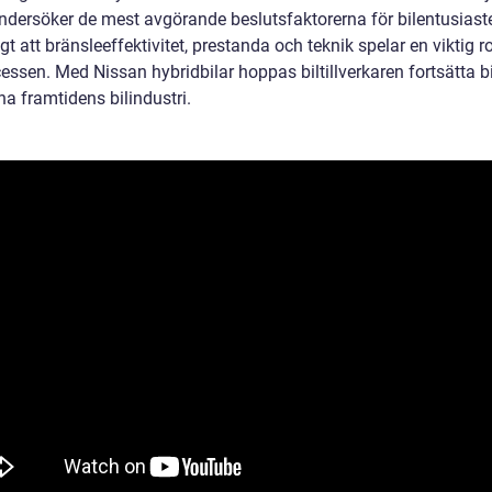
ndersöker de mest avgörande beslutsfaktorerna för bilentusiaster
igt att bränsleeffektivitet, prestanda och teknik spelar en viktig rol
ssen. Med Nissan hybridbilar hoppas biltillverkaren fortsätta bid
a framtidens bilindustri.