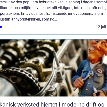
ersikt av den populära hybridtekniken Inledning I dagens samhä
llbarhet och miljömedvetenhet allt viktigare, inte minst när det g
sportsektorn. En av de mest framstående innovationerna inom
dustrin är hybridtekniken, som ko...
n
12 jul
k verksted hjertet i moderne drift og