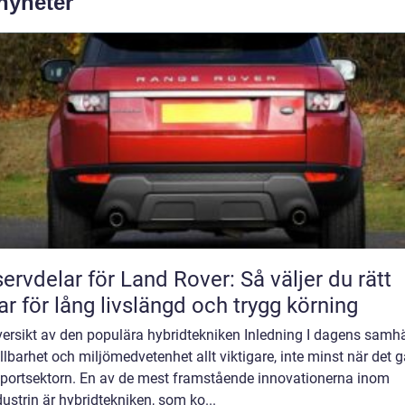
 nyheter
ervdelar för Land Rover: Så väljer du rätt
ar för lång livslängd och trygg körning
ersikt av den populära hybridtekniken Inledning I dagens samhä
llbarhet och miljömedvetenhet allt viktigare, inte minst när det g
sportsektorn. En av de mest framstående innovationerna inom
dustrin är hybridtekniken, som ko...