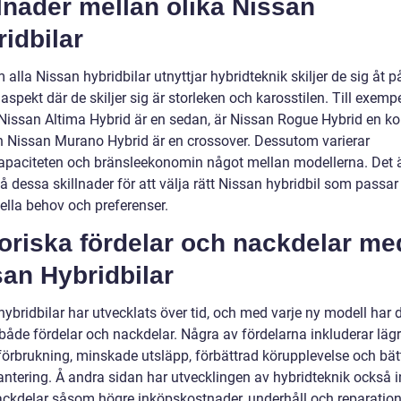
lnader mellan olika Nissan
idbilar
alla Nissan hybridbilar utnyttjar hybridteknik skiljer de sig åt på
 aspekt där de skiljer sig är storleken och karosstilen. Till exempe
issan Altima Hybrid är en sedan, är Nissan Rogue Hybrid en k
 Nissan Murano Hybrid är en crossover. Dessutom varierar
kapaciteten och bränsleekonomin något mellan modellerna. Det är
tå dessa skillnader för att välja rätt Nissan hybridbil som passar
ella behov och preferenser.
oriska fördelar och nackdelar me
an Hybridbilar
ybridbilar har utvecklats över tid, och med varje ny modell har 
 både fördelar och nackdelar. Några av fördelarna inkluderar läg
förbrukning, minskade utsläpp, förbättrad körupplevelse och bät
antering. Å andra sidan har utvecklingen av hybridteknik också i
ackdelar såsom högre inköpskostnader, underhåll och reparatio