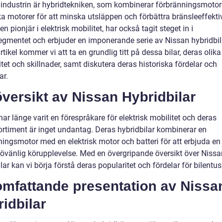
lindustrin är hybridtekniken, som kombinerar förbränningsmoto
ka motorer för att minska utsläppen och förbättra bränsleeffektiv
en pionjär i elektrisk mobilitet, har också tagit steget in i
egmentet och erbjuder en imponerande serie av Nissan hybridbila
tikel kommer vi att ta en grundlig titt på dessa bilar, deras olika 
tet och skillnader, samt diskutera deras historiska fördelar och
ar.
versikt av Nissan Hybridbilar
ar länge varit en förespråkare för elektrisk mobilitet och deras
ortiment är inget undantag. Deras hybridbilar kombinerar en
ingsmotor med en elektrisk motor och batteri för att erbjuda en 
jövänlig körupplevelse. Med en övergripande översikt över Nissa
lar kan vi börja förstå deras popularitet och fördelar för bilentus
omfattande presentation av Nissa
idbilar