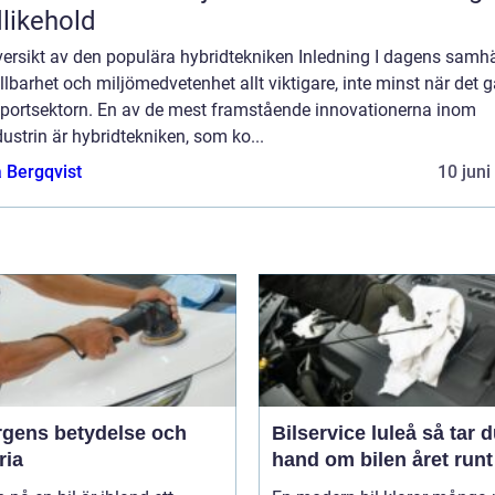
likehold
ersikt av den populära hybridtekniken Inledning I dagens samhä
llbarhet och miljömedvetenhet allt viktigare, inte minst när det g
sportsektorn. En av de mest framstående innovationerna inom
dustrin är hybridtekniken, som ko...
 Bergqvist
10 juni
ärgens betydelse och
Bilservice luleå så tar du
ria
hand om bilen året runt