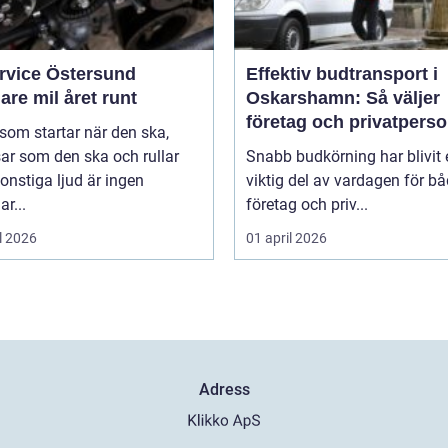
ervice Östersund
Effektiv budtransport i
are mil året runt
Oskarshamn: Så väljer
företag och privatpers
 som startar när den ska,
rätt lösning
ar som den ska och rullar
Snabb budkörning har blivit 
onstiga ljud är ingen
viktig del av vardagen för b
ar...
företag och priv...
l 2026
01 april 2026
Adress