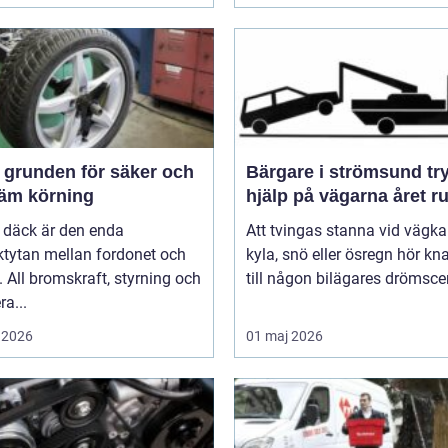
och
Bärgare i strömsund trygg
äm körning
hjälp på vägarna året r
 däck är den enda
Att tvingas stanna vid vägka
ktytan mellan fordonet och
kyla, snö eller ösregn hör k
 All bromskraft, styrning och
till någon bilägares drömscen
ra...
 2026
01 maj 2026