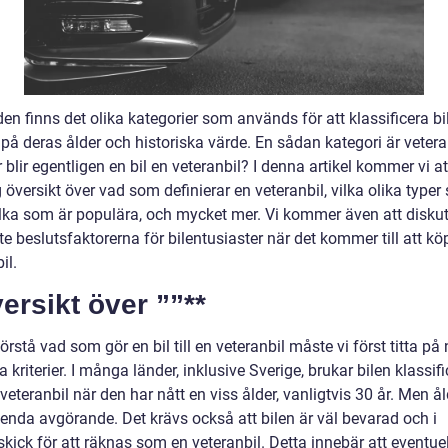
lden finns det olika kategorier som används för att klassificera bi
på deras ålder och historiska värde. En sådan kategori är vetera
blir egentligen en bil en veteranbil? I denna artikel kommer vi at
 översikt över vad som definierar en veteranbil, vilka olika type
vilka som är populära, och mycket mer. Vi kommer även att disku
te beslutsfaktorerna för bilentusiaster när det kommer till att kö
il.
ersikt över ””**
förstå vad som gör en bil till en veteranbil måste vi först titta på
a kriterier. I många länder, inklusive Sverige, brukar bilen klassif
eteranbil när den har nått en viss ålder, vanligtvis 30 år. Men ål
 enda avgörande. Det krävs också att bilen är väl bevarad och i
skick för att räknas som en veteranbil. Detta innebär att eventue