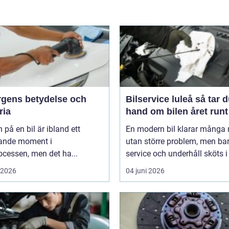
ärgens betydelse och
Bilservice luleå så tar du
ria
hand om bilen året runt
 på en bil är ibland ett
En modern bil klarar många 
ande moment i
utan större problem, men ba
cessen, men det ha...
service och underhåll sköts i ti
i 2026
04 juni 2026