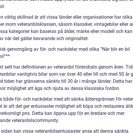
il.
 viktig skillnad är att vissa länder eller organisationer har olika
er inom veteranbilsklassen, såsom klassiker, vintagebilar eller a
essa kategorier kan baseras på ålder, märke eller modell och kan
av när det gäller bevarande och originalitet.
risk genomgång av för- och nackdelar med olika ”När blir en bil
il”**
kt sett har definitionen av veteranbil förändrats genom åren. Tid
ranbilar vanligtvis bilar som var över 40 eller till och med 50 år
tiden har gränserna sänkts till 30 år i många länder. Detta har g
or möjlighet att äga och njuta av dessa klassiska fordon.
ns både för- och nackdelar med att sänka åldersgränsen för veter
l är att det ger entusiaster möjlighet att köpa och restaurera äldr
 överkomligt pris. Detta kan öppna upp för en bredare och mer
rande veteranbilscommunity.
 sidan kan vissa veteranbilsentusiaster anse att denna sänkta