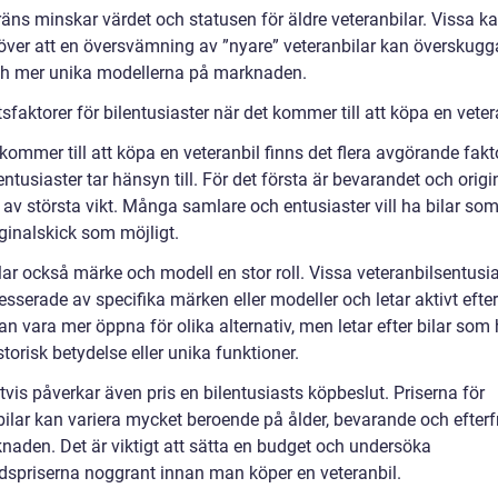
räns minskar värdet och statusen för äldre veteranbilar. Vissa k
över att en översvämning av ”nyare” veteranbilar kan överskugg
ch mer unika modellerna på marknaden.
sfaktorer för bilentusiaster när det kommer till att köpa en veter
kommer till att köpa en veteranbil finns det flera avgörande fakt
ntusiaster tar hänsyn till. För det första är bevarandet och origi
 av största vikt. Många samlare och entusiaster vill ha bilar som
ginalskick som möjligt.
ar också märke och modell en stor roll. Vissa veteranbilsentusia
esserade av specifika märken eller modeller och letar aktivt efte
n vara mer öppna för olika alternativ, men letar efter bilar som 
storisk betydelse eller unika funktioner.
tvis påverkar även pris en bilentusiasts köpbeslut. Priserna för
bilar kan variera mycket beroende på ålder, bevarande och efter
naden. Det är viktigt att sätta en budget och undersöka
spriserna noggrant innan man köper en veteranbil.