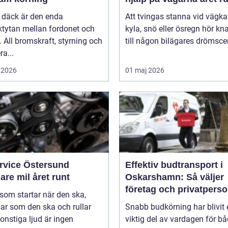
 däck är den enda
Att tvingas stanna vid vägka
ktytan mellan fordonet och
kyla, snö eller ösregn hör k
 All bromskraft, styrning och
till någon bilägares drömscen
ra...
 2026
01 maj 2026
ervice Östersund
Effektiv budtransport i
are mil året runt
Oskarshamn: Så väljer
företag och privatpers
 som startar när den ska,
rätt lösning
ar som den ska och rullar
Snabb budkörning har blivit 
onstiga ljud är ingen
viktig del av vardagen för b