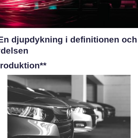
En djupdykning i definitionen och
ydelsen
troduktion**