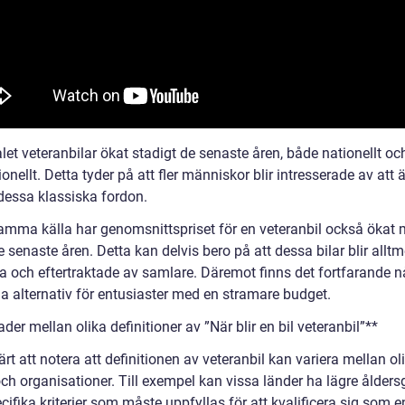
let veteranbilar ökat stadigt de senaste åren, både nationellt oc
ionellt. Detta tyder på att fler människor blir intresserade av att
dessa klassiska fordon.
samma källa har genomsnittspriset för en veteranbil också ökat
 senaste åren. Detta kan delvis bero på att dessa bilar blir alltm
ta och eftertraktade av samlare. Däremot finns det fortfarande 
da alternativ för entusiaster med en stramare budget.
ader mellan olika definitioner av ”När blir en bil veteranbil”**
ärt att notera att definitionen av veteranbil kan variera mellan ol
ch organisationer. Till exempel kan vissa länder ha lägre ålders
ecifika kriterier som måste uppfyllas för att kvalificera sig som e