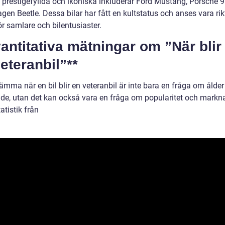
 prestigefyllda och ikoniska inkluderar Ford Mustang, Porsche 
en Beetle. Dessa bilar har fått en kultstatus och anses vara rik
ör samlare och bilentusiaster.
antitativa mätningar om ”När blir
veteranbil”**
ämma när en bil blir en veteranbil är inte bara en fråga om ålde
de, utan det kan också vara en fråga om popularitet och markna
tatistik från