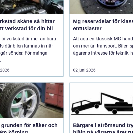
stad skåne så hittar
Mg reservdelar för klas
tt verkstad för din bil
entusiaster
 bilverkstad är mer än bara
Att äga en klassisk MG hand
ts där bilen lämnas in när
om mer än transport. Bilen s
 går sönder. För många
ägarens intresse för teknik, hi
.
i 2026
02 juni 2026
och
Bärgare i strömsund trygg
äm körning
hjälp på vägarna året r