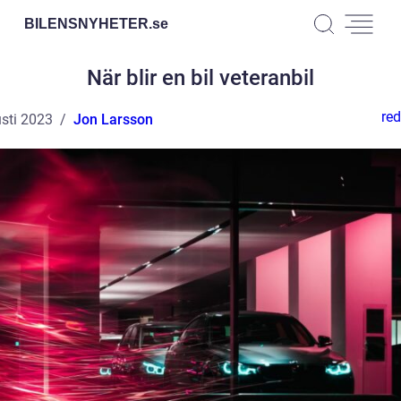
BILENSNYHETER.
se
När blir en bil veteranbil
red
sti 2023
Jon Larsson