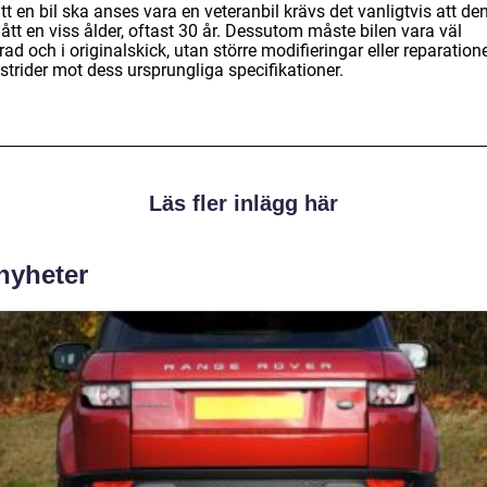
tt en bil ska anses vara en veteranbil krävs det vanligtvis att de
tt en viss ålder, oftast 30 år. Dessutom måste bilen vara väl
ad och i originalskick, utan större modifieringar eller reparation
strider mot dess ursprungliga specifikationer.
Läs fler inlägg här
 nyheter