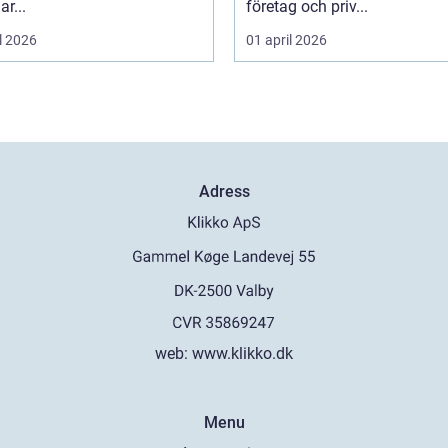
ar...
företag och priv...
l 2026
01 april 2026
Adress
web:
www.klikko.dk
Menu