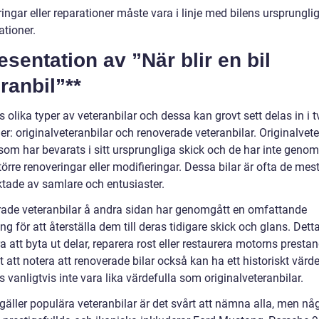
ingar eller reparationer måste vara i linje med bilens ursprungli
ationer.
esentation av ”När blir en bil
ranbil”**
s olika typer av veteranbilar och dessa kan grovt sett delas in i t
er: originalveteranbilar och renoverade veteranbilar. Originalvete
 som har bevarats i sitt ursprungliga skick och de har inte geno
örre renoveringar eller modifieringar. Dessa bilar är ofta de mes
ktade av samlare och entusiaster.
ade veteranbilar å andra sidan har genomgått en omfattande
ng för att återställa dem till deras tidigare skick och glans. Dett
a att byta ut delar, reparera rost eller restaurera motorns presta
gt att notera att renoverade bilar också kan ha ett historiskt värd
 vanligtvis inte vara lika värdefulla som originalveteranbilar.
gäller populära veteranbilar är det svårt att nämna alla, men nå