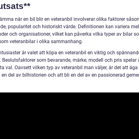
utsats**
ämma när en bil blir en veteranbil involverar olika faktorer såso
e, popularitet och historiskt värde. Definitionen kan variera me
nder och organisationer, vilket kan påverka vilka typer av bilar 
som veteranbilar i olika sammanhang.
ntusiaster är valet att köpa en veteranbil en viktig och spännand
. Beslutsfaktorer som bevarande, märke, modell och pris spelar 
etta val. Oavsett vilken typ av veteranbil man väljer, är det att äga
 en del av bilhistorien och att bli en del av en passionerad gem