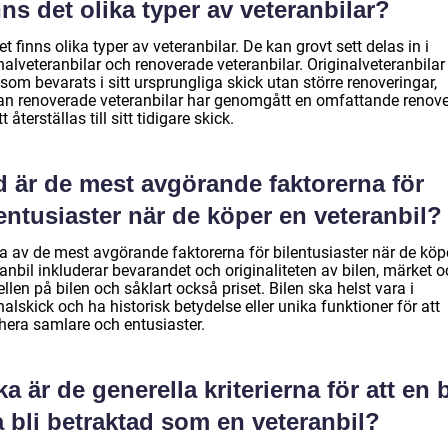
ns det olika typer av veteranbilar?
et finns olika typer av veteranbilar. De kan grovt sett delas in i
nalveteranbilar och renoverade veteranbilar. Originalveteranbilar
 som bevarats i sitt ursprungliga skick utan större renoveringar,
n renoverade veteranbilar har genomgått en omfattande renove
tt återställas till sitt tidigare skick.
d är de mest avgörande faktorerna för
entusiaster när de köper en veteranbil?
a av de mest avgörande faktorerna för bilentusiaster när de köp
anbil inkluderar bevarandet och originaliteten av bilen, märket 
len på bilen och såklart också priset. Bilen ska helst vara i
nalskick och ha historisk betydelse eller unika funktioner för att
ahera samlare och entusiaster.
ka är de generella kriterierna för att en b
 bli betraktad som en veteranbil?