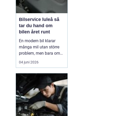
Bilservice luleå så
tar du hand om
bilen året runt
En modern bil klarar
många mil utan större
problem, men bara om
service och underhåll
04 juni 2026
sköts i tid. I ett klimat
som Norrbottens, med
kalla vintrar, saltade
vägar och snabba
skiftningar i temperatur,
ställs bilen inför extra
hårda påfrestningar.
Därfö...