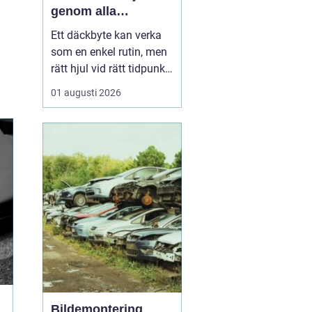
genom alla
säsonger
Ett däckbyte kan verka
som en enkel rutin, men
rätt hjul vid rätt tidpunkt
är avgörande för både
01 augusti 2026
säkerhet, komfort och
plånbok. I Örebro, där
vintrarna kan slå om
snabbt och somrarna
bjuda på både regn och
hetta, behöver bilägare
ha koll på lagar, vä...
Bildemontering