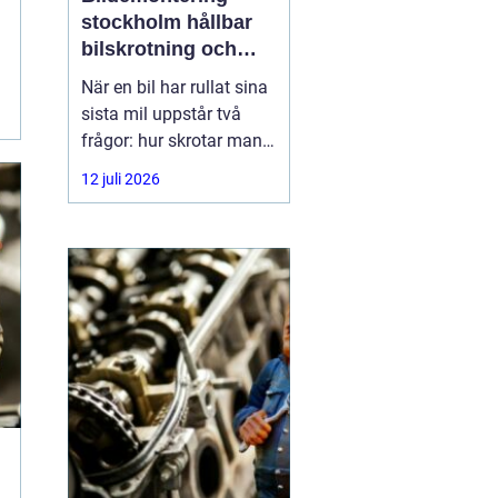
stockholm hållbar
bilskrotning och
smart reservdelsjakt
När en bil har rullat sina
sista mil uppstår två
frågor: hur skrotar man
den på ett korrekt sätt,
12 juli 2026
och hur tar man tillvara
på delarna som
fortfarande fungerar? I
storstadsområdet kring
Stockholm har behovet
av