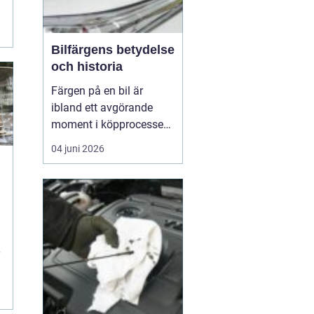
Bilfärgens betydelse
och historia
Färgen på en bil är
ibland ett avgörande
moment i köpprocessen,
men det handlar om mer
04 juni 2026
än bara estetik. Bilfärg
är en kombination av
vetenskap och konst,
å
med en lång historia där
varje kulör b&...