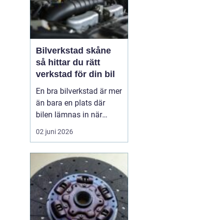
Bilverkstad skåne
så hittar du rätt
verkstad för din bil
En bra bilverkstad är mer
än bara en plats där
bilen lämnas in när
något går sönder. För
02 juni 2026
många bilägare i Skåne
handlar valet av
verkstad om trygghet,
vardagslogistik och i
längden också om
ekonomi. En bil som
servas regelbundet håller