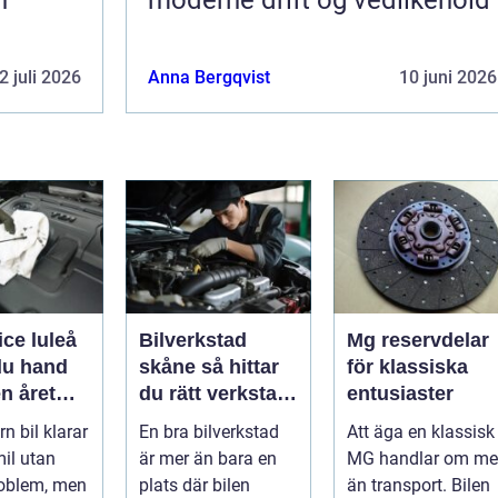
2 juli 2026
Anna Bergqvist
10 juni 2026
ice luleå
Bilverkstad
Mg reservdelar
du hand
skåne så hittar
för klassiska
n året
du rätt verkstad
entusiaster
för din bil
n bil klarar
En bra bilverkstad
Att äga en klassisk
il utan
är mer än bara en
MG handlar om me
roblem, men
plats där bilen
än transport. Bilen