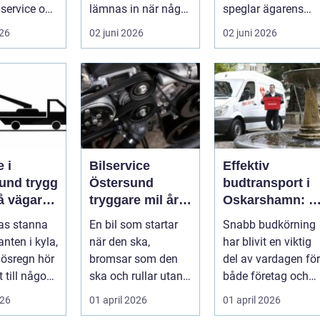
service och
lämnas in när något
speglar ägarens
 sköts i tid.
går sönder. För
intresse för teknik,
026
02 juni 2026
02 juni 2026
många biläg...
histo...
 i
Bilservice
Effektiv
 trygg
Östersund
budtransport i
på vägarna
tryggare mil året
Oskarshamn: S
nt
runt
väljer företag
gas stanna
En bil som startar
Snabb budkörning
och
nten i kyla,
när den ska,
har blivit en viktig
privatpersoner
r ösregn hör
bromsar som den
del av vardagen för
rätt lösning
 till någon
ska och rullar utan
både företag och
s
konstiga ljud är
priv...
026
01 april 2026
01 april 2026
...
ingen självklar...