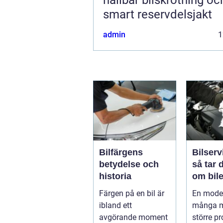
smart reservdelsjakt
admin
1
Bilfärgens
Bilserv
betydelse och
så tar 
historia
om bile
runt
Färgen på en bil är
En moder
ibland ett
många m
avgörande moment
större p