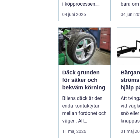
i köpprocessen,
bara om 
men det ha...
underhåll
04 juni 2026
04 juni 2
I...
Däck grunden
Bärgare
för säker och
strömsund
bekväm körning
hjälp 
året ru
Bilens däck är den
Att tvin
enda kontaktytan
vid vägka
mellan fordonet och
snö elle
vägen. All
knappast
bromskraft, styrning
bilägare
11 maj 2026
01 maj 2
och accelera...
drömscen