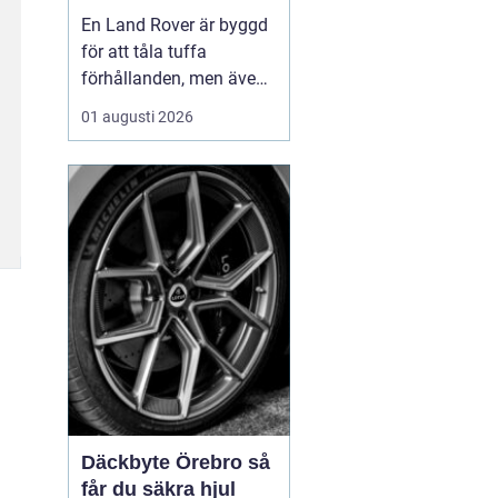
för lång livslängd
En Land Rover är byggd
och trygg körning
för att tåla tuffa
förhållanden, men även
den mest robusta bil
01 augusti 2026
slits med tiden. När
bromsar, fjädring eller
drivlina börjar ge sig
avgör valet av delar hur
bilen kommer att fu...
Däckbyte Örebro så
får du säkra hjul