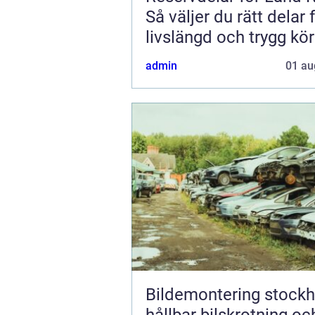
Så väljer du rätt delar 
livslängd och trygg kö
admin
01 au
Bildemontering stock
hållbar bilskrotning oc