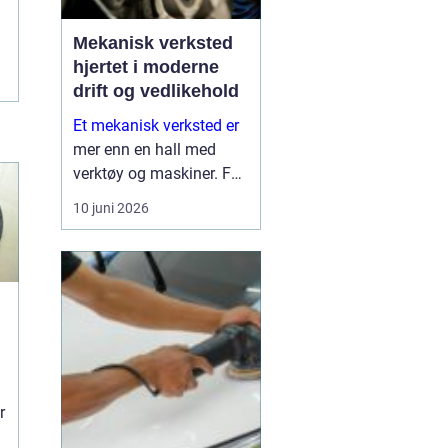
Mekanisk verksted
hjertet i moderne
drift og vedlikehold
Et mekanisk verksted er
mer enn en hall med
verktøy og maskiner. For
mange bedrifter er
10 juni 2026
verkstedet selve
sikkerhetsnettet som
gjør at produksjon,
anleggsdrift og transport
ikke stopper opp. Her k...
r