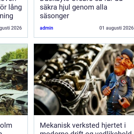
för lång
säkra hjul genom alla
rning
säsonger
gusti 2026
admin
01 augusti 2026
holm
Mekanisk verksted hjertet i
h
moderne drift og vedlikehold