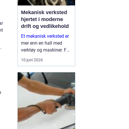
Mekanisk verksted
hjertet i moderne
ar
drift og vedlikehold
nt
Et mekanisk verksted er
mer enn en hall med
.
verktøy og maskiner. For
mange bedrifter er
10 juni 2026
verkstedet selve
sikkerhetsnettet som
gjør at produksjon,
anleggsdrift og transport
ikke stopper opp. Her k...
p