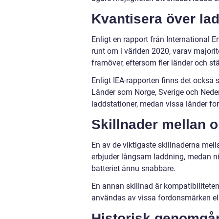
Kvantisera över ladd
Enligt en rapport från International E
runt om i världen 2020, varav majorit
framöver, eftersom fler länder och stä
Enligt IEA-rapporten finns det också s
Länder som Norge, Sverige och Nederlä
laddstationer, medan vissa länder fo
Skillnader mellan ol
En av de viktigaste skillnaderna mell
erbjuder långsam laddning, medan ni
batteriet ännu snabbare.
En annan skillnad är kompatibilitete
användas av vissa fordonsmärken ell
Historisk genomgån