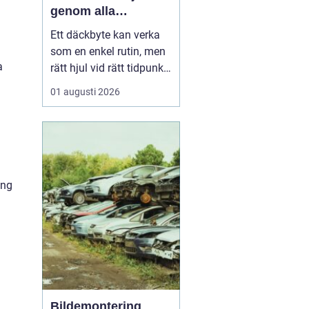
genom alla
säsonger
Ett däckbyte kan verka
som en enkel rutin, men
a
rätt hjul vid rätt tidpunkt
är avgörande för både
01 augusti 2026
säkerhet, komfort och
plånbok. I Örebro, där
vintrarna kan slå om
snabbt och somrarna
bjuda på både regn och
hetta, behöver bilägare
ing
ha koll på lagar, vä...
Bildemontering