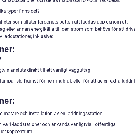
ka laddstationer och deras historiska för- och nackdelar.
lka typer finns det?
nheter som tillåter fordonets batteri att laddas upp genom att
ag eller annan energikälla till den ström som behövs för att driv
v laddstationer, inklusive:
ner:
vis ansluts direkt till ett vanligt vägguttag.
ämpar sig främst för hemmabruk eller för att ge en extra laddn
ner:
elmatare och installation av en laddningsstation.
ivå 1-laddstationer och används vanligtvis i offentliga
ller köpcentrum.