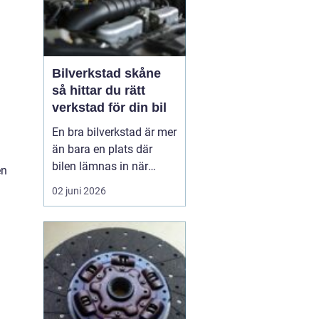
Bilverkstad skåne
så hittar du rätt
verkstad för din bil
En bra bilverkstad är mer
än bara en plats där
bilen lämnas in när
en
något går sönder. För
02 juni 2026
många bilägare i Skåne
handlar valet av
verkstad om trygghet,
vardagslogistik och i
längden också om
ekonomi. En bil som
servas regelbundet håller