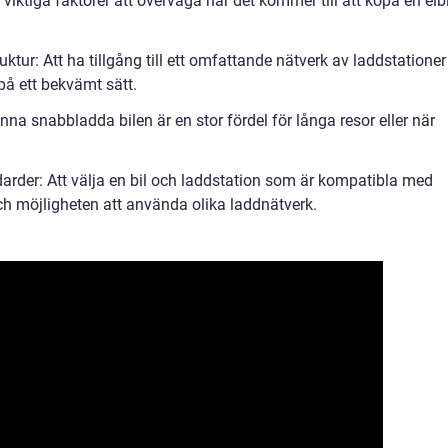
 viktiga faktorer att överväga när det kommer till att köpa en elbi
uktur: Att ha tillgång till ett omfattande nätverk av laddstationer
på ett bekvämt sätt.
na snabbladda bilen är en stor fördel för långa resor eller när
darder: Att välja en bil och laddstation som är kompatibla med
 och möjligheten att använda olika laddnätverk.