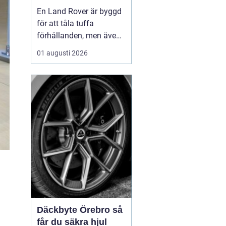
för lång livslängd
En Land Rover är byggd
och trygg körning
för att tåla tuffa
förhållanden, men även
den mest robusta bil
01 augusti 2026
slits med tiden. När
bromsar, fjädring eller
drivlina börjar ge sig
avgör valet av delar hur
bilen kommer att fu...
Däckbyte Örebro så
får du säkra hjul