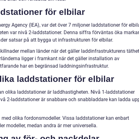
stationer för elbilar
nergy Agency (IEA), var det över 7 miljoner laddstationer för elbil
eten var nivå 2-laddstationer. Denna siffra förväntas öka marka
der satsar på att bygga ut infrastrukturen för elbilar.
killnader mellan länder när det gäller laddinfrastrukturens täthet
nderna ligger i framkant när det gäller installation av
rtfarande har en begränsad laddningsinfrastruktur.
ika laddstationer för elbilar
an olika laddstationer är laddhastigheten. Nivå 1-laddstationer
vå 2-laddstationer är snabbare och snabbladdare kan ladda up
n med olika fordonsmodeller. Vissa laddstationer kan enbart
er modeller, medan andra är mer universella.
g av för- och nackdelar