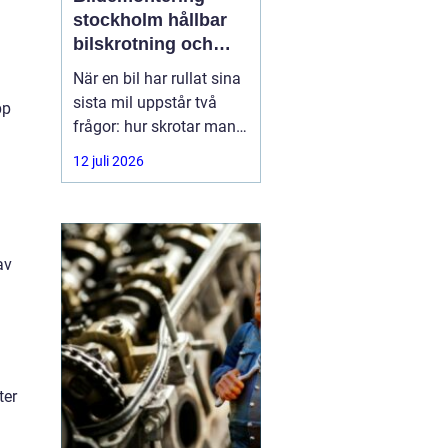
stockholm hållbar
bilskrotning och
smart reservdelsjakt
När en bil har rullat sina
sista mil uppstår två
pp
frågor: hur skrotar man
den på ett korrekt sätt,
12 juli 2026
och hur tar man tillvara
på delarna som
fortfarande fungerar? I
storstadsområdet kring
av
Stockholm har behovet
av
ter