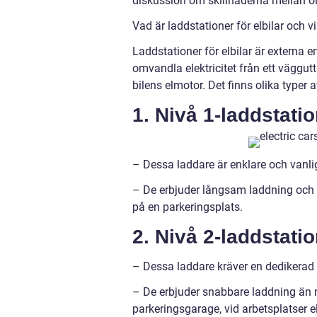
diskussion om skillnaderna mellan oli
Vad är laddstationer för elbilar och vi
Laddstationer för elbilar är externa e
omvandla elektricitet från ett väggutt
bilens elmotor. Det finns olika typer a
1. Nivå 1-laddstatio
– Dessa laddare är enklare och vanligt
– De erbjuder långsam laddning och l
på en parkeringsplats.
2. Nivå 2-laddstatio
– Dessa laddare kräver en dedikerad 
– De erbjuder snabbare laddning än n
parkeringsgarage, vid arbetsplatser e