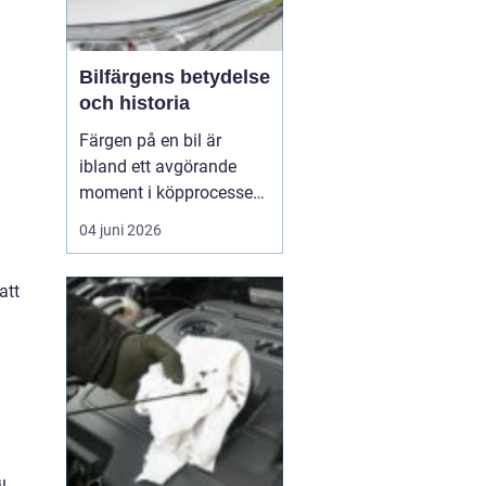
Bilfärgens betydelse
och historia
Färgen på en bil är
ibland ett avgörande
moment i köpprocessen,
men det handlar om mer
04 juni 2026
än bara estetik. Bilfärg
är en kombination av
att
vetenskap och konst,
med en lång historia där
varje kulör b&...