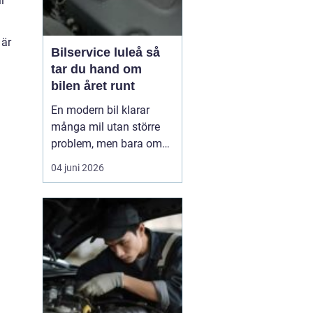
l
 är
Bilservice luleå så
tar du hand om
bilen året runt
En modern bil klarar
många mil utan större
problem, men bara om
service och underhåll
04 juni 2026
sköts i tid. I ett klimat
som Norrbottens, med
kalla vintrar, saltade
vägar och snabba
skiftningar i temperatur,
ställs bilen inför extra
hårda påfrestningar.
Därfö...