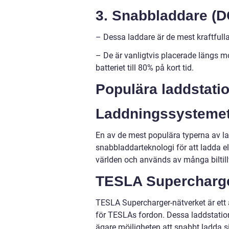
3. Snabbladdare (D
– Dessa laddare är de mest kraftfulla
– De är vanligtvis placerade längs m
batteriet till 80% på kort tid.
Populära laddstation
Laddningssysteme
En av de mest populära typerna av 
snabbladdarteknologi för att ladda el
världen och används av många biltill
TESLA Supercharg
TESLA Supercharger-nätverket är ett
för TESLAs fordon. Dessa laddstatio
ägare möjligheten att snabbt ladda si