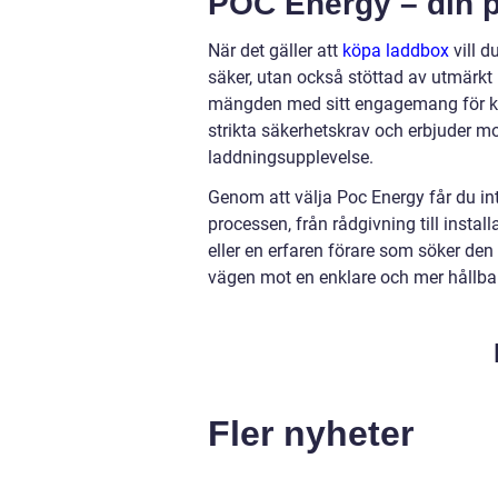
POC Energy – din på
När det gäller att
köpa laddbox
vill d
säker, utan också stöttad av utmärkt 
mängden med sitt engagemang för kva
strikta säkerhetskrav och erbjuder m
laddningsupplevelse.
Genom att välja Poc Energy får du in
processen, från rådgivning till insta
eller en erfaren förare som söker den
vägen mot en enklare och mer hållbar
Fler nyheter