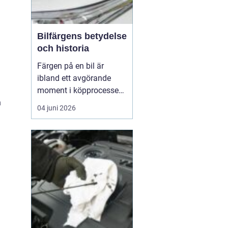
Bilfärgens betydelse
och historia
Färgen på en bil är
ibland ett avgörande
moment i köpprocessen,
men det handlar om mer
n
04 juni 2026
än bara estetik. Bilfärg
är en kombination av
vetenskap och konst,
med en lång historia där
varje kulör b&...