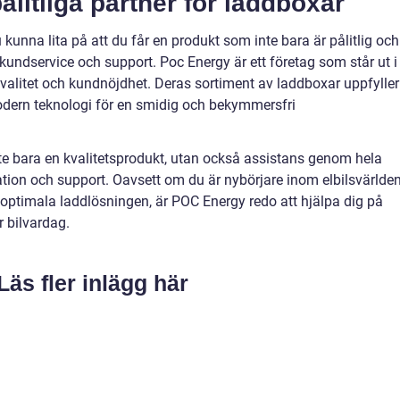
litliga partner för laddboxar
u kunna lita på att du får en produkt som inte bara är pålitlig och
kundservice och support. Poc Energy är ett företag som står ut i
litet och kundnöjdhet. Deras sortiment av laddboxar uppfyller
odern teknologi för en smidig och bekymmersfri
te bara en kvalitetsprodukt, utan också assistans genom hela
llation och support. Oavsett om du är nybörjare inom elbilsvärlde
 optimala laddlösningen, är POC Energy redo att hjälpa dig på
 bilvardag.
Läs fler inlägg här