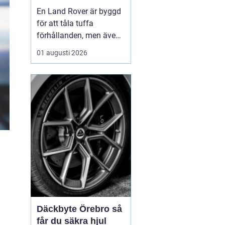
för lång livslängd
En Land Rover är byggd
och trygg körning
för att tåla tuffa
förhållanden, men även
den mest robusta bil
01 augusti 2026
slits med tiden. När
bromsar, fjädring eller
drivlina börjar ge sig
avgör valet av delar hur
bilen kommer att fu...
Däckbyte Örebro så
får du säkra hjul