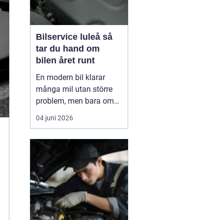
Bilservice luleå så
tar du hand om
bilen året runt
En modern bil klarar
många mil utan större
problem, men bara om
service och underhåll
04 juni 2026
sköts i tid. I ett klimat
som Norrbottens, med
kalla vintrar, saltade
vägar och snabba
skiftningar i temperatur,
ställs bilen inför extra
hårda påfrestningar.
Därfö...