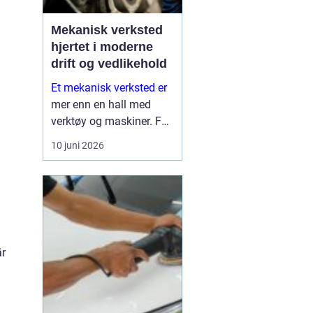
Mekanisk verksted
hjertet i moderne
drift og vedlikehold
Et mekanisk verksted er
mer enn en hall med
verktøy og maskiner. For
mange bedrifter er
10 juni 2026
verkstedet selve
sikkerhetsnettet som
gjør at produksjon,
anleggsdrift og transport
ikke stopper opp. Her k...
är