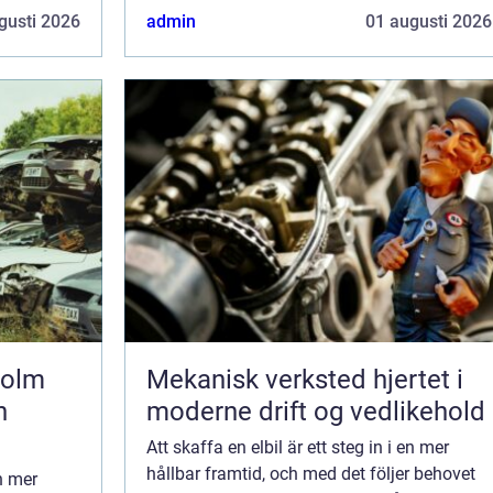
lösningen för snabb och pålitl...
gusti 2026
admin
01 augusti 2026
holm
Mekanisk verksted hjertet i
h
moderne drift og vedlikehold
Att skaffa en elbil är ett steg in i en mer
hållbar framtid, och med det följer behovet
en mer