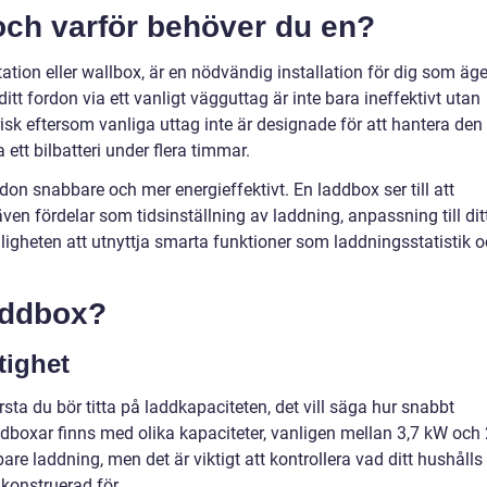
och varför behöver du en?
tion eller wallbox, är en nödvändig installation för dig som äge
 ditt fordon via ett vanligt vägguttag är inte bara ineffektivt utan
sk eftersom vanliga uttag inte är designade för att hantera den
ett bilbatteri under flera timmar.
on snabbare och mer energieffektivt. En laddbox ser till att
en fördelar som tidsinställning av laddning, anpassning till dit
gheten att utnyttja smarta funktioner som laddningsstatistik 
laddbox?
tighet
sta du bör titta på laddkapaciteten, det vill säga hur snabbt
dboxar finns med olika kapaciteter, vanligen mellan 3,7 kW och
re laddning, men det är viktigt att kontrollera vad ditt hushålls
 konstruerad för.