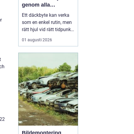
genom alla
säsonger
Ett däckbyte kan verka
r
som en enkel rutin, men
rätt hjul vid rätt tidpunkt
är avgörande för både
01 augusti 2026
säkerhet, komfort och
plånbok. I Örebro, där
vintrarna kan slå om
t
snabbt och somrarna
och
bjuda på både regn och
hetta, behöver bilägare
ha koll på lagar, vä...
 22
Bildemontering