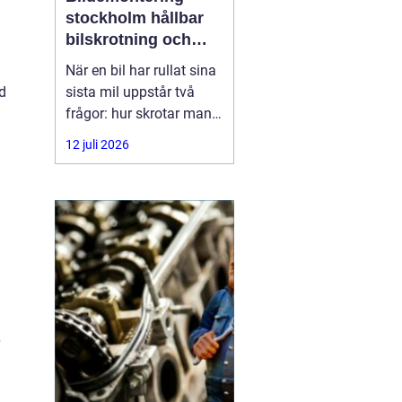
stockholm hållbar
bilskrotning och
smart reservdelsjakt
När en bil har rullat sina
d
sista mil uppstår två
frågor: hur skrotar man
den på ett korrekt sätt,
12 juli 2026
och hur tar man tillvara
på delarna som
fortfarande fungerar? I
storstadsområdet kring
Stockholm har behovet
av