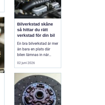
Bilverkstad skåne
så hittar du rätt
verkstad för din bil
En bra bilverkstad är mer
än bara en plats där
bilen lämnas in när
något går sönder. För
02 juni 2026
många bilägare i Skåne
handlar valet av
verkstad om trygghet,
vardagslogistik och i
längden också om
ekonomi. En bil som
servas regelbundet håller