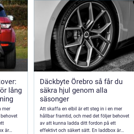
Rover:
Däckbyte Örebro så får du
för lång
säkra hjul genom alla
rning
säsonger
en mer
Att skaffa en elbil är ett steg in i en mer
r behovet
hållbar framtid, och med det följer behovet
tt
av att kunna ladda ditt fordon på ett
ox är
effektivt och säkert sätt. En laddbox är