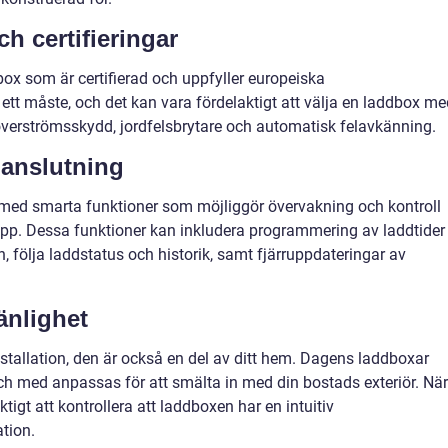
h certifieringar
box som är certifierad och uppfyller europeiska
ett måste, och det kan vara fördelaktigt att välja en laddbox me
överströmsskydd, jordfelsbrytare och automatisk felavkänning.
 anslutning
d smarta funktioner som möjliggör övervakning och kontroll
pp. Dessa funktioner kan inkludera programmering av laddtider
en, följa laddstatus och historik, samt fjärruppdateringar av
änlighet
nstallation, den är också en del av ditt hem. Dagens laddboxar
och med anpassas för att smälta in med din bostads exteriör. När
tigt att kontrollera att laddboxen har en intuitiv
tion.