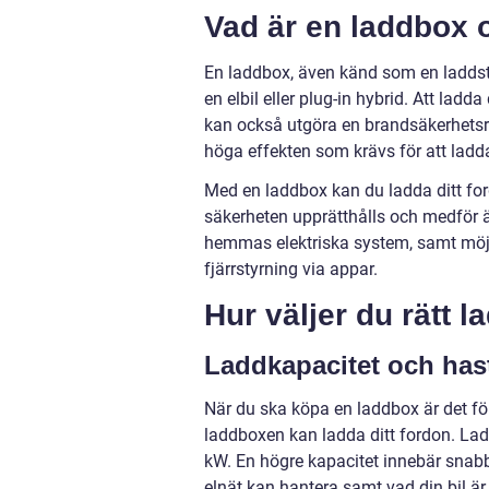
Vad är en laddbox 
En laddbox, även känd som en laddsta
en elbil eller plug-in hybrid. Att ladda
kan också utgöra en brandsäkerhetsri
höga effekten som krävs för att ladda 
Med en laddbox kan du ladda ditt ford
säkerheten upprätthålls och medför äv
hemmas elektriska system, samt möjli
fjärrstyrning via appar.
Hur väljer du rätt 
Laddkapacitet och has
När du ska köpa en laddbox är det för
laddboxen kan ladda ditt fordon. Lad
kW. En högre kapacitet innebär snabba
elnät kan hantera samt vad din bil är