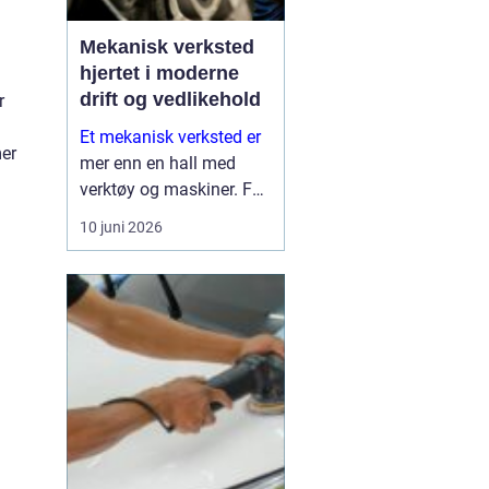
Mekanisk verksted
hjertet i moderne
drift og vedlikehold
r
Et mekanisk verksted er
mer
mer enn en hall med
verktøy og maskiner. For
mange bedrifter er
10 juni 2026
verkstedet selve
sikkerhetsnettet som
gjør at produksjon,
anleggsdrift og transport
ikke stopper opp. Her k...