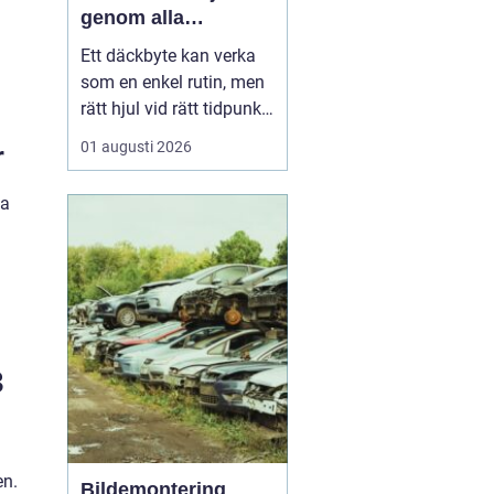
genom alla
säsonger
Ett däckbyte kan verka
som en enkel rutin, men
rätt hjul vid rätt tidpunkt
är avgörande för både
01 augusti 2026
r
säkerhet, komfort och
plånbok. I Örebro, där
pa
vintrarna kan slå om
snabbt och somrarna
bjuda på både regn och
hetta, behöver bilägare
ha koll på lagar, vä...
3
en.
Bildemontering