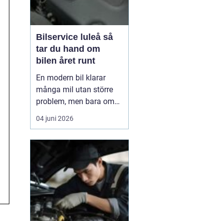
Bilservice luleå så
tar du hand om
bilen året runt
En modern bil klarar
många mil utan större
problem, men bara om
service och underhåll
04 juni 2026
sköts i tid. I ett klimat
som Norrbottens, med
kalla vintrar, saltade
vägar och snabba
skiftningar i temperatur,
ställs bilen inför extra
hårda påfrestningar.
Därfö...