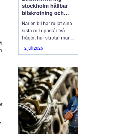
stockholm hållbar
bilskrotning och
smart reservdelsjakt
När en bil har rullat sina
sista mil uppstår två
frågor: hur skrotar man
Vi
den på ett korrekt sätt,
12 juli 2026
h
och hur tar man tillvara
på delarna som
fortfarande fungerar? I
storstadsområdet kring
Stockholm har behovet
av
or
r