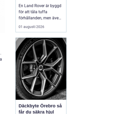
för lång livslängd
En Land Rover är byggd
och trygg körning
för att tåla tuffa
förhållanden, men även
den mest robusta bil
01 augusti 2026
slits med tiden. När
bromsar, fjädring eller
drivlina börjar ge sig
avgör valet av delar hur
.
bilen kommer att fu...
ka
Däckbyte Örebro så
får du säkra hjul