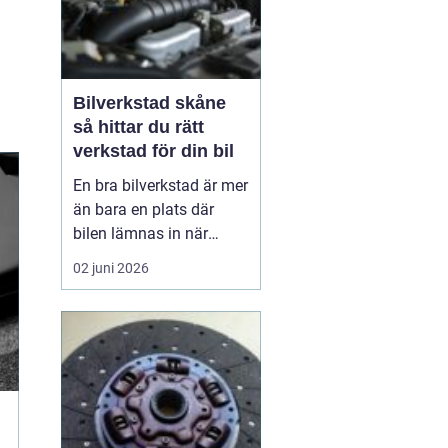
Bilverkstad skåne
så hittar du rätt
verkstad för din bil
En bra bilverkstad är mer
än bara en plats där
bilen lämnas in när
något går sönder. För
02 juni 2026
många bilägare i Skåne
handlar valet av
verkstad om trygghet,
vardagslogistik och i
längden också om
ekonomi. En bil som
servas regelbundet håller