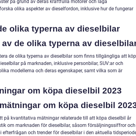
aster på grund av deras kraftfulla motorer och låga
orska olika aspekter av dieselfordon, inklusive hur de fungerar
de olika typerna av dieselbilar
av de olika typerna av dieselbila
era de olika typerna av dieselbilar som finns tillgängliga att kö
 dieselbilar på marknaden, inklusive personbilar, SUV:ar och
e olika modellerna och deras egenskaper, samt vilka som är
ätningar om köpa dieselbil 2023
 mätningar om köpa dieselbil 202
t på kvantitativa mätningar relaterade till att köpa dieselbil år
tik om marknaden för dieselbilar, såsom försäljningssiffror och
 efterfrågan och trender för dieselbilar i den aktuella tidsperiod