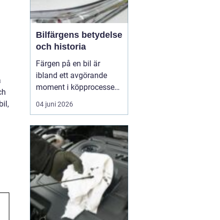
Bilfärgens betydelse
och historia
Färgen på en bil är
ibland ett avgörande
å
moment i köpprocessen,
ch
men det handlar om mer
il,
04 juni 2026
än bara estetik. Bilfärg
är en kombination av
vetenskap och konst,
med en lång historia där
varje kulör b&...