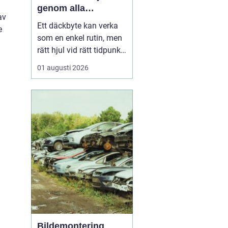
genom alla
av
säsonger
Ett däckbyte kan verka
e
som en enkel rutin, men
rätt hjul vid rätt tidpunkt
är avgörande för både
01 augusti 2026
säkerhet, komfort och
plånbok. I Örebro, där
vintrarna kan slå om
snabbt och somrarna
bjuda på både regn och
hetta, behöver bilägare
ha koll på lagar, vä...
Bildemontering