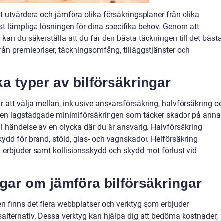
tt utvärdera och jämföra olika försäkringsplaner från olika
est lämpliga lösningen för dina specifika behov. Genom att
 kan du säkerställa att du får den bästa täckningen till det bäst
från premiepriser, täckningsomfång, tilläggstjänster och
ka typer av bilförsäkringar
ar att välja mellan, inklusive ansvarsförsäkring, halvförsäkring o
 den lagstadgade minimiförsäkringen som täcker skador på ann
 händelse av en olycka där du är ansvarig. Halvförsäkring
ydd för brand, stöld, glas- och vagnskador. Helförsäkring
g erbjuder samt kollisionsskydd och skydd mot förlust vid
gar om jämföra bilförsäkringar
en finns det flera webbplatser och verktyg som erbjuder
salternativ. Dessa verktyg kan hjälpa dig att bedöma kostnader,