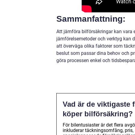
Sammanfattning:
Att jämföra bilförsäkringar kan var
jämförelsemetoder och verktyg kan du
att överväga olika faktorer som täck
beslut som passar dina behov och pref
göra processen enkel och tidsbespar
Vad är de viktigaste 
köper bilförsäkring?
För bilentusiaster är det flera av
inkluderar täckningsomfång, pris, 