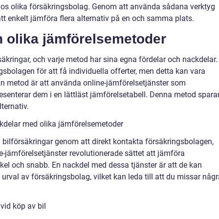
r hos olika försäkringsbolag. Genom att använda sådana verktyg
t enkelt jämföra flera alternativ på en och samma plats.
n olika jämförelsemetoder
rsäkringar, och varje metod har sina egna fördelar och nackdelar.
gsbolagen för att få individuella offerter, men detta kan vara
an metod är att använda online-jämförelsetjänster som
esenterar dem i en lättläst jämförelsetabell. Denna metod spara
lternativ.
kdelar med olika jämförelsemetoder
ra bilförsäkringar genom att direkt kontakta försäkringsbolagen,
e-jämförelsetjänster revolutionerade sättet att jämföra
kel och snabb. En nackdel med dessa tjänster är att de kan
 urval av försäkringsbolag, vilket kan leda till att du missar någ
vid köp av bil