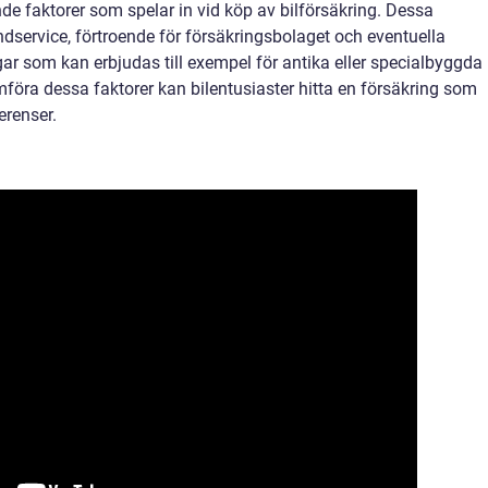
nde faktorer som spelar in vid köp av bilförsäkring. Dessa
dservice, förtroende för försäkringsbolaget och eventuella
r som kan erbjudas till exempel för antika eller specialbyggda
öra dessa faktorer kan bilentusiaster hitta en försäkring som
erenser.