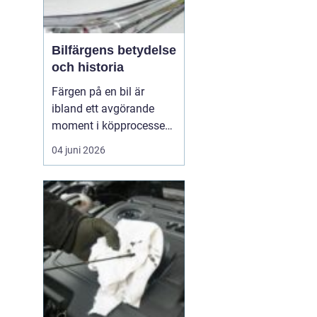
Bilfärgens betydelse
och historia
Färgen på en bil är
ibland ett avgörande
moment i köpprocessen,
men det handlar om mer
04 juni 2026
än bara estetik. Bilfärg
är en kombination av
vetenskap och konst,
med en lång historia där
varje kulör b&...