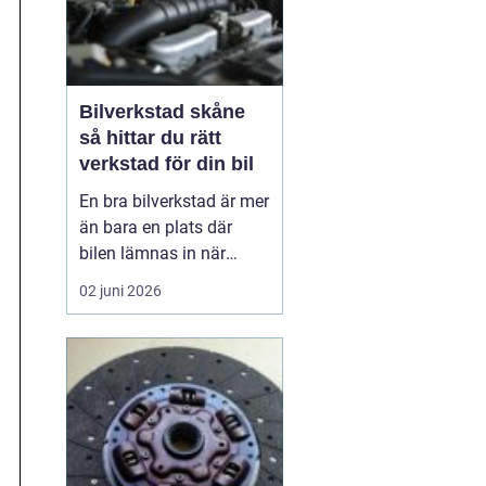
Bilverkstad skåne
så hittar du rätt
verkstad för din bil
En bra bilverkstad är mer
än bara en plats där
bilen lämnas in när
något går sönder. För
02 juni 2026
många bilägare i Skåne
handlar valet av
verkstad om trygghet,
vardagslogistik och i
längden också om
ekonomi. En bil som
servas regelbundet håller