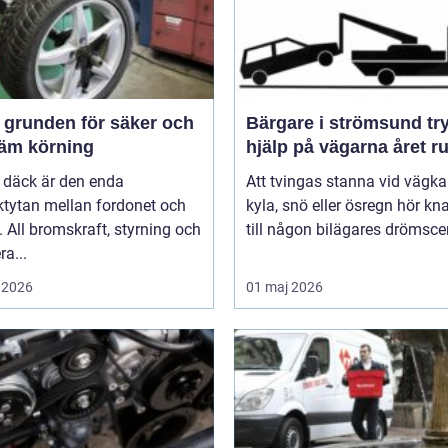
och
Bärgare i strömsund trygg
äm körning
hjälp på vägarna året r
 däck är den enda
Att tvingas stanna vid vägka
ktytan mellan fordonet och
kyla, snö eller ösregn hör k
 All bromskraft, styrning och
till någon bilägares drömscen
ra...
 2026
01 maj 2026