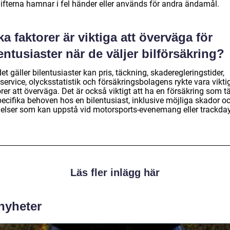
ifterna hamnar i fel händer eller används för andra ändamål.
ka faktorer är viktiga att överväga för
entusiaster när de väljer bilförsäkring?
et gäller bilentusiaster kan pris, täckning, skaderegleringstider,
ervice, olycksstatistik och försäkringsbolagens rykte vara vikti
rer att överväga. Det är också viktigt att ha en försäkring som t
pecifika behoven hos en bilentusiast, inklusive möjliga skador o
elser som kan uppstå vid motorsports-evenemang eller trackda
Läs fler inlägg här
 nyheter