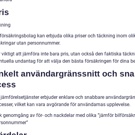
ris
kning
 försäkringsbolag kan erbjuda olika priser och täckning inom oli
äkringar utan personnummer.
 viktigt att jämföra inte bara pris, utan också den faktiska täck
ntuella undantag för att välja den bästa försäkringen för dina b
Enkelt användargränssnitt och sn
cess
 jämförelsetjänster erbjuder enklare och snabbare användargrän
cesser, vilket kan vara avgörande för användarnas upplevelse.
sk genomgång av för- och nackdelar med olika ”jämför bilförsäk
ersonnummer”