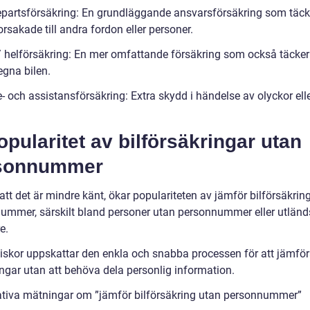
epartsförsäkring: En grundläggande ansvarsförsäkring som täck
rsakade till andra fordon eller personer.
/ helförsäkring: En mer omfattande försäkring som också täcker
egna bilen.
- och assistansförsäkring: Extra skydd i händelse av olyckor ell
opularitet av bilförsäkringar utan
sonnummer
att det är mindre känt, ökar populariteten av jämför bilförsäkrin
ummer, särskilt bland personer utan personnummer eller utlän
e.
skor uppskattar den enkla och snabba processen för att jämfö
ingar utan att behöva dela personlig information.
ativa mätningar om ”jämför bilförsäkring utan personnummer”