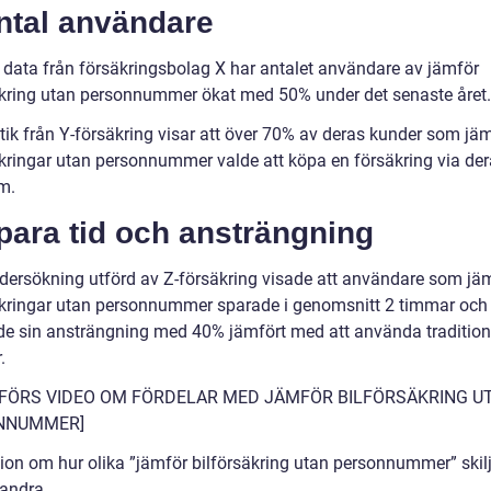
ntal användare
t data från försäkringsbolag X har antalet användare av jämför
äkring utan personnummer ökat med 50% under det senaste året.
stik från Y-försäkring visar att över 70% av deras kunder som jä
äkringar utan personnummer valde att köpa en försäkring via de
m.
para tid och ansträngning
dersökning utförd av Z-försäkring visade att användare som jä
äkringar utan personnummer sparade i genomsnitt 2 timmar och
e sin ansträngning med 40% jämfört med att använda tradition
.
NFÖRS VIDEO OM FÖRDELAR MED JÄMFÖR BILFÖRSÄKRING U
NNUMMER]
ion om hur olika ”jämför bilförsäkring utan personnummer” skilj
randra