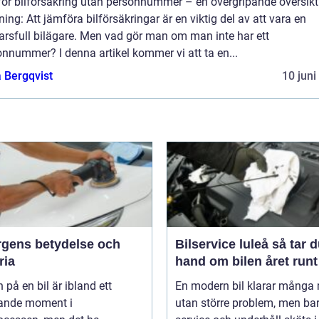
ör bilförsäkring utan personnummer – en övergripande översikt
ning: Att jämföra bilförsäkringar är en viktig del av att vara en
arsfull bilägare. Men vad gör man om man inte har ett
nnummer? I denna artikel kommer vi att ta en...
 Bergqvist
10 juni
ärgens betydelse och
Bilservice luleå så tar du
ria
hand om bilen året runt
 på en bil är ibland ett
En modern bil klarar många 
ande moment i
utan större problem, men ba