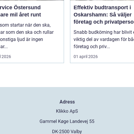
ervice Östersund
Effektiv budtransport i
are mil året runt
Oskarshamn: Så väljer
företag och privatpers
 som startar när den ska,
rätt lösning
ar som den ska och rullar
Snabb budkörning har blivit 
onstiga ljud är ingen
viktig del av vardagen för b
ar...
företag och priv...
l 2026
01 april 2026
Adress