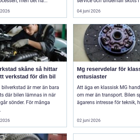
cessen, men det ha...
service och underhåll sköts i ti
i 2026
04 juni 2026
stad skåne så hittar
Mg reservdelar för klas
tt verkstad för din bil
entusiaster
 bilverkstad är mer än bara
Att äga en klassisk MG hand
ts där bilen lämnas in när
om mer än transport. Bilen s
 går sönder. För många
ägarens intresse för teknik, hi
.
i 2026
02 juni 2026