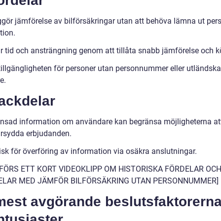
ördelar
ggör jämförelse av bilförsäkringar utan att behöva lämna ut per
tion.
r tid och ansträngning genom att tillåta snabb jämförelse och k
tillgängligheten för personer utan personnummer eller utländska
e.
ackdelar
nsad information om användare kan begränsa möjligheterna at
rsydda erbjudanden.
isk för överföring av information via osäkra anslutningar.
NFÖRS ETT KORT VIDEOKLIPP OM HISTORISKA FÖRDELAR OC
ELAR MED JÄMFÖR BILFÖRSÄKRING UTAN PERSONNUMMER]
mest avgörande beslutsfaktorerna
ntusiaster