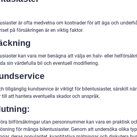
tusiaster är ofta medvetna om kostnader för att äga och underhå
priset på försäkringen är en viktig faktor.
Täckning
usiaster kan vara mer benägna att välja en halv- eller helförsäkr
da sin värdefulla bil och eventuell modifiering.
Kundservice
h tillgänglig kundservice är viktigt för bilentusiaster, särskilt när
till att hantera eventuella skador och anspråk.
utning:
föra bilförsäkringar utan personnummer kan vara en praktisk oc
lösning för många bilentusiaster. Genom att undersöka olika typ
ngar, deras popularitet, kvantitativa mätningar och diskutera hu