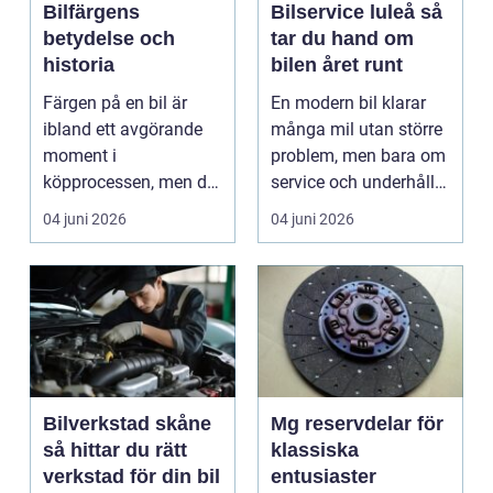
Bilfärgens
Bilservice luleå så
betydelse och
tar du hand om
historia
bilen året runt
Färgen på en bil är
En modern bil klarar
ibland ett avgörande
många mil utan större
moment i
problem, men bara om
köpprocessen, men det
service och underhåll
ha...
sköts i tid. I...
04 juni 2026
04 juni 2026
Bilverkstad skåne
Mg reservdelar för
så hittar du rätt
klassiska
verkstad för din bil
entusiaster