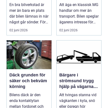
En bra bilverkstad är
Att äga en klassisk MG
mer än bara en plats
handlar om mer än
där bilen lämnas in när
transport. Bilen speglar
något går sönder. För
ägarens intresse för
många biläg...
teknik, histo...
02 juni 2026
02 juni 2026
Däck grunden för
Bärgare i
säker och bekväm
strömsund trygg
körning
hjälp på vägarna
året runt
Bilens däck är den
Att tvingas stanna vid
enda kontaktytan
vägkanten i kyla, snö
mellan fordonet och
eller ösregn hör