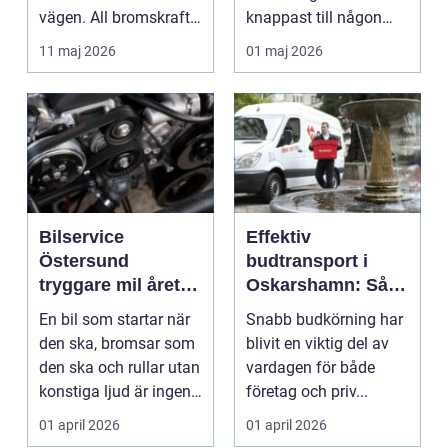
vägen. All bromskraft,
knappast till någon
styrning och accelera...
bilägares drömscen...
11 maj 2026
01 maj 2026
Bilservice
Effektiv
Östersund
budtransport i
tryggare mil året
Oskarshamn: Så
runt
väljer företag och
En bil som startar när
Snabb budkörning har
privatpersoner rätt
den ska, bromsar som
blivit en viktig del av
lösning
den ska och rullar utan
vardagen för både
konstiga ljud är ingen
företag och priv...
självklar...
01 april 2026
01 april 2026