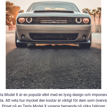
la Model X är en populär elbil med en lyxig design och imponer
da. Att veta hur mycket den kostar är viktigt för dem som övervä
. Priset på en Tesla Model X varierar beroende på olika faktorer