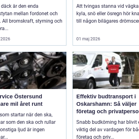
 däck är den enda
Att tvingas stanna vid vägka
ktytan mellan fordonet och
kyla, snö eller ösregn hör k
 All bromskraft, styrning och
till någon bilägares drömscen
ra...
 2026
01 maj 2026
ervice Östersund
Effektiv budtransport i
are mil året runt
Oskarshamn: Så väljer
företag och privatpers
 som startar när den ska,
rätt lösning
ar som den ska och rullar
Snabb budkörning har blivit 
onstiga ljud är ingen
viktig del av vardagen för b
ar...
företag och priv...