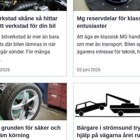
stad skåne så hittar
Mg reservdelar för klas
tt verkstad för din bil
entusiaster
 bilverkstad är mer än bara
Att äga en klassisk MG hand
ts där bilen lämnas in när
om mer än transport. Bilen s
 går sönder. För många
ägarens intresse för teknik, hi
.
i 2026
02 juni 2026
och
Bärgare i strömsund trygg
äm körning
hjälp på vägarna året r