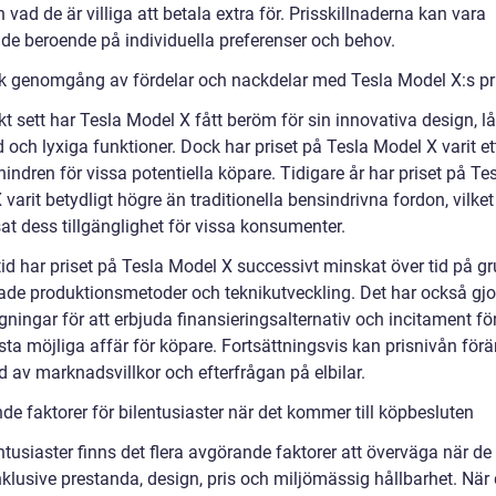
vad de är villiga att betala extra för. Prisskillnaderna kan vara
de beroende på individuella preferenser och behov.
sk genomgång av fördelar och nackdelar med Tesla Model X:s pr
kt sett har Tesla Model X fått beröm för sin innovativa design, l
 och lyxiga funktioner. Dock har priset på Tesla Model X varit et
hindren för vissa potentiella köpare. Tidigare år har priset på Te
varit betydligt högre än traditionella bensindrivna fordon, vilket
at dess tillgänglighet för vissa konsumenter.
tid har priset på Tesla Model X successivt minskat över tid på g
rade produktionsmetoder och teknikutveckling. Det har också gjo
ningar för att erbjuda finansieringsalternativ och incitament för
sta möjliga affär för köpare. Fortsättningsvis kan prisnivån för
d av marknadsvillkor och efterfrågan på elbilar.
de faktorer för bilentusiaster när det kommer till köpbesluten
ntusiaster finns det flera avgörande faktorer att överväga när de
inklusive prestanda, design, pris och miljömässig hållbarhet. När 