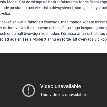
esla Model X är de viktigaste beslutsfaktorerna för de flesta köp
ande prestanda och elektriska drivsystemet, som ger en tyst oc
evelse.
r också en viktig faktor att överväga, men många köpare tycker a
av de innovativa funktionerna och de långsiktiga besparingarna
 och underhåll överväger kostnaden. För vissa är lyx och status
med att äga en Tesla Model X ännu en fördel att överväga vid köp