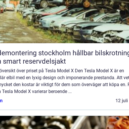
montering stockholm hållbar bilskrotning
 smart reservdelsjakt
översikt över priset på Tesla Model X Den Tesla Model X är en
är elbil med en lyxig design och imponerande prestanda. Att ve
ycket den kostar är viktigt för dem som överväger att köpa en. P
 Tesla Model X varierar beroende ...
n
12 jul