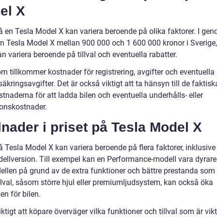
el X
å en Tesla Model X kan variera beroende på olika faktorer. I gen
en Tesla Model X mellan 900 000 och 1 600 000 kronor i Sverige
an variera beroende på tillval och eventuella rabatter.
 tillkommer kostnader för registrering, avgifter och eventuella 
rsäkringsavgifter. Det är också viktigt att ta hänsyn till de faktisk
stnaderna för att ladda bilen och eventuella underhålls- eller
ionskostnader.
lnader i priset på Tesla Model X
å Tesla Model X kan variera beroende på flera faktorer, inklusive t
ellversion. Till exempel kan en Performance-modell vara dyrare
llen på grund av de extra funktioner och bättre prestanda som 
llval, såsom större hjul eller premiumljudsystem, kan också öka
n för bilen.
iktigt att köpare överväger vilka funktioner och tillval som är vikt