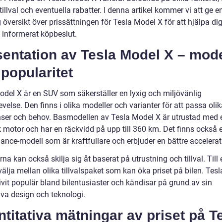
tillval och eventuella rabatter. I denna artikel kommer vi att ge e
 översikt över prissättningen för Tesla Model X för att hjälpa dig
t informerat köpbeslut.
entation av Tesla Model X – mode
popularitet
odel X är en SUV som säkerställer en lyxig och miljövänlig
velse. Den finns i olika modeller och varianter för att passa oli
nser och behov. Basmodellen av Tesla Model X är utrustad med 
k motor och har en räckvidd på upp till 360 km. Det finns också 
ance-modell som är kraftfullare och erbjuder en bättre accelerat
na kan också skilja sig åt baserat på utrustning och tillval. Til
älja mellan olika tillvalspaket som kan öka priset på bilen. Tes
ivit populär bland bilentusiaster och kändisar på grund av sin
iva design och teknologi.
titativa mätningar av priset på T