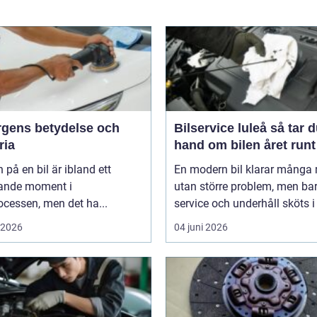
ärgens betydelse och
Bilservice luleå så tar du
ria
hand om bilen året runt
 på en bil är ibland ett
En modern bil klarar många 
ande moment i
utan större problem, men ba
cessen, men det ha...
service och underhåll sköts i ti
i 2026
04 juni 2026