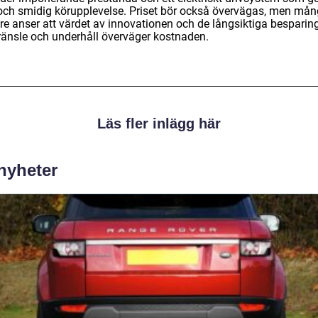
 och smidig körupplevelse. Priset bör också övervägas, men må
re anser att värdet av innovationen och de långsiktiga besparin
ränsle och underhåll överväger kostnaden.
Läs fler inlägg här
 nyheter