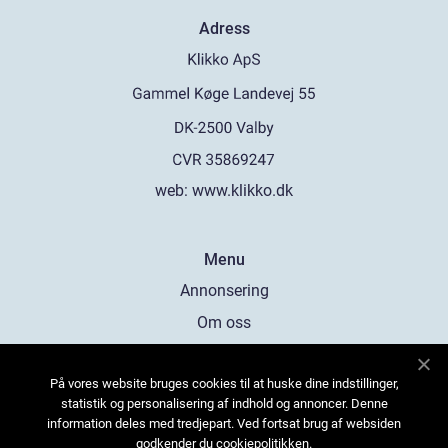
Adress
web:
www.klikko.dk
Menu
Annonsering
Om oss
Cookies
På vores website bruges cookies til at huske dine indstillinger,
Kontakta oss
statistik og personalisering af indhold og annoncer. Denne
Sitemap
information deles med tredjepart. Ved fortsat brug af websiden
godkender du cookiepolitikken.