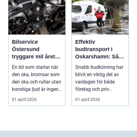
Bilservice
Effektiv
Östersund
budtransport i
tryggare mil året
Oskarshamn: Så
runt
väljer företag och
En bil som startar när
Snabb budkörning har
privatpersoner rätt
den ska, bromsar som
blivit en viktig del av
lösning
den ska och rullar utan
vardagen för både
konstiga ljud är ingen
företag och priv...
självklar...
01 april 2026
01 april 2026