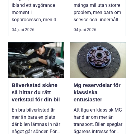
ibland ett avgörande
många mil utan större
moment i
problem, men bara om
köpprocessen, men det
service och underhåll
ha...
sköts i tid. I...
04 juni 2026
04 juni 2026
Bilverkstad skåne
Mg reservdelar för
så hittar du rätt
klassiska
verkstad för din bil
entusiaster
En bra bilverkstad är
Att äga en klassisk MG
mer än bara en plats
handlar om mer än
där bilen lämnas in när
transport. Bilen speglar
något går sönder. För
ägarens intresse för