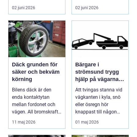
många biläg...
teknik, histo...
02 juni 2026
02 juni 2026
Däck grunden för
Bärgare i
säker och bekväm
strömsund trygg
körning
hjälp på vägarna
året runt
Bilens däck är den
Att tvingas stanna vid
enda kontaktytan
vägkanten i kyla, snö
mellan fordonet och
eller ösregn hör
vägen. All bromskraft,
knappast till någon
styrning och accelera...
bilägares drömscen...
11 maj 2026
01 maj 2026