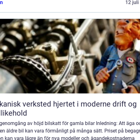
n
12 jul
k verksted hjertet i moderne drift og
likehold
genomgång av höjd bilskatt för gamla bilar Inledning: Att äga o
en äldre bil kan vara förmånligt på många sätt. Priset på bega
on kan vara lägre än för nya modeller och ägandekostnaderna