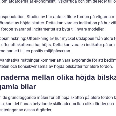
om åtgärderna är ekonomiskt livskraftiga och om de leder till 
onspopulation: Studier av hur antalet äldre fordon på vägarna m
förandet av höjda skatter. Detta kan vara en indikation på hur vä
 fordon svarar på incitamentet att byta till nyare modeller.
äppsminskning: Utforskning av hur mycket utsläppen från äldre 
efter att skatterna har höjts. Detta kan vara en indikator på om
na har lett till en positiv miljöpåverkan.
vantitativa mätningar kommer att vara avgörande för att bedö
iteten och konsekvenserna av höjda bilskatter för äldre fordon.
lnaderna mellan olika höjda bilska
gamla bilar
 de grundläggande målen för att höja skatten på äldre fordon 
, kan det finnas betydande skillnader mellan olika länder och
nteringar av dessa åtgärder.