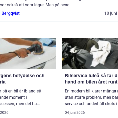
rar också att vara lägre. Men på sena...
 Bergqvist
10 juni
ärgens betydelse och
Bilservice luleå så tar du
ria
hand om bilen året runt
 på en bil är ibland ett
En modern bil klarar många 
ande moment i
utan större problem, men ba
cessen, men det ha...
service och underhåll sköts i ti
i 2026
04 juni 2026