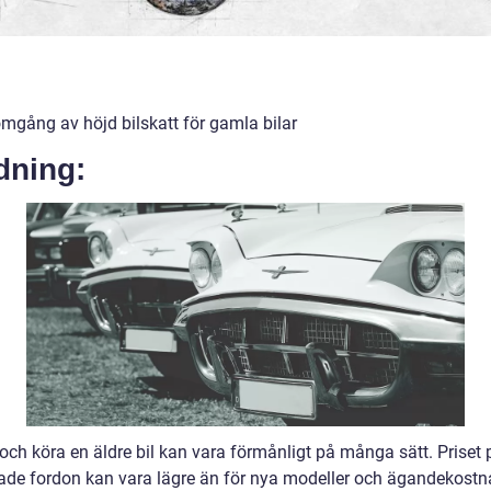
mgång av höjd bilskatt för gamla bilar
dning:
och köra en äldre bil kan vara förmånligt på många sätt. Priset 
de fordon kan vara lägre än för nya modeller och ägandekost