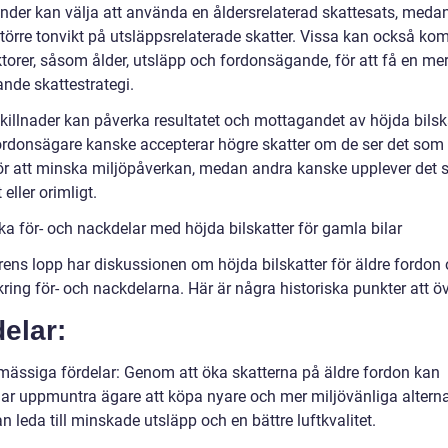
änder kan välja att använda en åldersrelaterad skattesats, meda
större tonvikt på utsläppsrelaterade skatter. Vissa kan också ko
ktorer, såsom ålder, utsläpp och fordonsägande, för att få en me
ande skattestrategi.
killnader kan påverka resultatet och mottagandet av höjda bilska
ordonsägare kanske accepterar högre skatter om de ser det som
för att minska miljöpåverkan, medan andra kanske upplever det
 eller orimligt.
ka för- och nackdelar med höjda bilskatter för gamla bilar
rens lopp har diskussionen om höjda bilskatter för äldre fordon 
kring för- och nackdelarna. Här är några historiska punkter att ö
elar:
ömässiga fördelar: Genom att öka skatterna på äldre fordon kan
gar uppmuntra ägare att köpa nyare och mer miljövänliga alterna
n leda till minskade utsläpp och en bättre luftkvalitet.