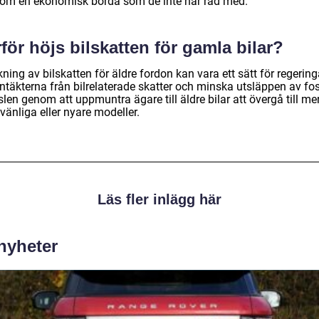
som en ekonomisk börda som de inte har råd med.
för höjs bilskatten för gamla bilar?
ning av bilskatten för äldre fordon kan vara ett sätt för regering
ntäkterna från bilrelaterade skatter och minska utsläppen av fos
len genom att uppmuntra ägare till äldre bilar att övergå till me
vänliga eller nyare modeller.
Läs fler inlägg här
 nyheter