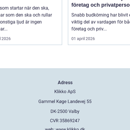
företag och privatpers
 som startar när den ska,
rätt lösning
ar som den ska och rullar
Snabb budkörning har blivit 
onstiga ljud är ingen
viktig del av vardagen för b
ar...
företag och priv...
l 2026
01 april 2026
Adress
web:
www.klikko.dk