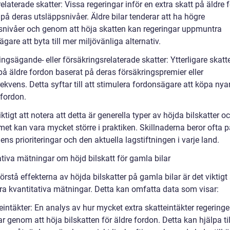
relaterade skatter: Vissa regeringar inför en extra skatt på äldre 
på deras utsläppsnivåer. Äldre bilar tenderar att ha högre
snivåer och genom att höja skatten kan regeringar uppmuntra
gare att byta till mer miljövänliga alternativ.
ingsägande- eller försäkringsrelaterade skatter: Ytterligare skatt
på äldre fordon baserat på deras försäkringspremier eller
ekvens. Detta syftar till att stimulera fordonsägare att köpa nyar
 fordon.
iktigt att notera att detta är generella typer av höjda bilskatter oc
et kan vara mycket större i praktiken. Skillnaderna beror ofta p
ens prioriteringar och den aktuella lagstiftningen i varje land.
ativa mätningar om höjd bilskatt för gamla bilar
förstå effekterna av höjda bilskatter på gamla bilar är det viktigt 
ra kvantitativa mätningar. Detta kan omfatta data som visar:
eintäkter: En analys av hur mycket extra skatteintäkter regering
r genom att höja bilskatten för äldre fordon. Detta kan hjälpa til