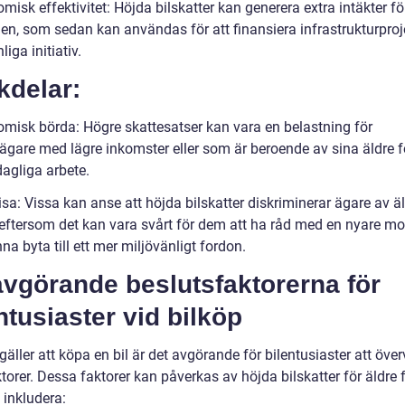
misk effektivitet: Höjda bilskatter kan generera extra intäkter fö
en, som sedan kan användas för att finansiera infrastrukturproje
liga initiativ.
kdelar:
omisk börda: Högre skattesatser kan vara en belastning för
ägare med lägre inkomster eller som är beroende av sina äldre 
 dagliga arbete.
isa: Vissa kan anse att höjda bilskatter diskriminerar ägare av ä
 eftersom det kan vara svårt för dem att ha råd med en nyare mo
nna byta till ett mer miljövänligt fordon.
avgörande beslutsfaktorerna för
ntusiaster vid bilköp
gäller att köpa en bil är det avgörande för bilentusiaster att öve
ktorer. Dessa faktorer kan påverkas av höjda bilskatter för äldre
 inkludera: