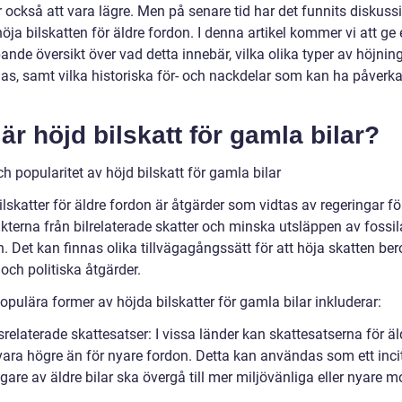
 också att vara lägre. Men på senare tid har det funnits diskuss
öja bilskatten för äldre fordon. I denna artikel kommer vi att ge
ande översikt över vad detta innebär, vilka olika typer av höjni
nas, samt vilka historiska för- och nackdelar som kan ha påverk
är höjd bilskatt för gamla bilar?
h popularitet av höjd bilskatt för gamla bilar
lskatter för äldre fordon är åtgärder som vidtas av regeringar för
kterna från bilrelaterade skatter och minska utsläppen av fossil
. Det kan finnas olika tillvägagångssätt för att höja skatten be
och politiska åtgärder.
pulära former av höjda bilskatter för gamla bilar inkluderar:
srelaterade skattesatser: I vissa länder kan skattesatserna för äl
vara högre än för nyare fordon. Detta kan användas som ett inc
ägare av äldre bilar ska övergå till mer miljövänliga eller nyare mo