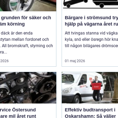
och
Bärgare i strömsund trygg
äm körning
hjälp på vägarna året r
 däck är den enda
Att tvingas stanna vid vägka
ktytan mellan fordonet och
kyla, snö eller ösregn hör k
 All bromskraft, styrning och
till någon bilägares drömscen
ra...
 2026
01 maj 2026
ervice Östersund
Effektiv budtransport i
are mil året runt
Oskarshamn: Så väljer