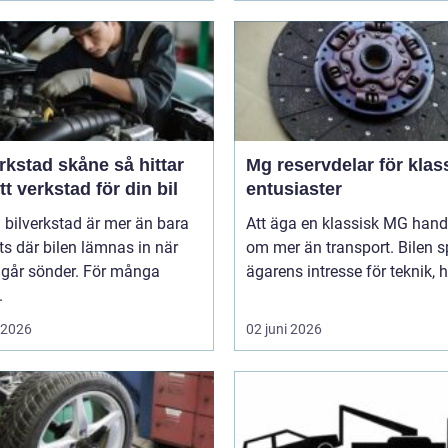
stad skåne så hittar
Mg reservdelar för klas
tt verkstad för din bil
entusiaster
 bilverkstad är mer än bara
Att äga en klassisk MG hand
ts där bilen lämnas in när
om mer än transport. Bilen s
 går sönder. För många
ägarens intresse för teknik, hi
.
i 2026
02 juni 2026