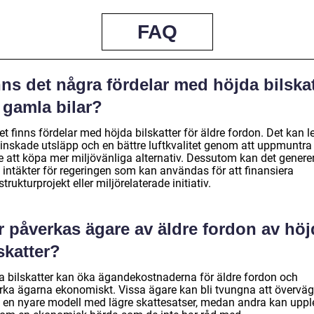
FAQ
ns det några fördelar med höjda bilskat
 gamla bilar?
et finns fördelar med höjda bilskatter för äldre fordon. Det kan l
 minskade utsläpp och en bättre luftkvalitet genom att uppmuntra
e att köpa mer miljövänliga alternativ. Dessutom kan det genere
 intäkter för regeringen som kan användas för att finansiera
strukturprojekt eller miljörelaterade initiativ.
r påverkas ägare av äldre fordon av höj
skatter?
a bilskatter kan öka ägandekostnaderna för äldre fordon och
rka ägarna ekonomiskt. Vissa ägare kan bli tvungna att överväg
 en nyare modell med lägre skattesatser, medan andra kan uppl