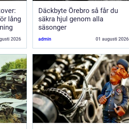
Rover:
Däckbyte Örebro så får du
för lång
säkra hjul genom alla
rning
säsonger
gusti 2026
admin
01 augusti 2026