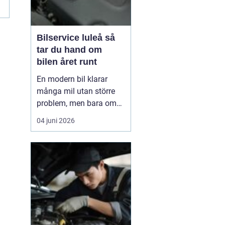
Bilservice luleå så
tar du hand om
bilen året runt
En modern bil klarar
många mil utan större
problem, men bara om
service och underhåll
04 juni 2026
sköts i tid. I ett klimat
som Norrbottens, med
kalla vintrar, saltade
vägar och snabba
skiftningar i temperatur,
ställs bilen inför extra
hårda påfrestningar.
Därfö...