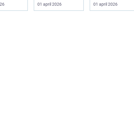
s
konstiga ljud är
priv...
026
01 april 2026
01 april 2026
...
ingen självklar...