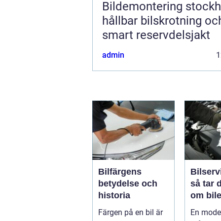
Bildemontering stock
hållbar bilskrotning oc
smart reservdelsjakt
admin
1
Bilfärgens
Bilserv
betydelse och
så tar 
historia
om bile
runt
Färgen på en bil är
En moder