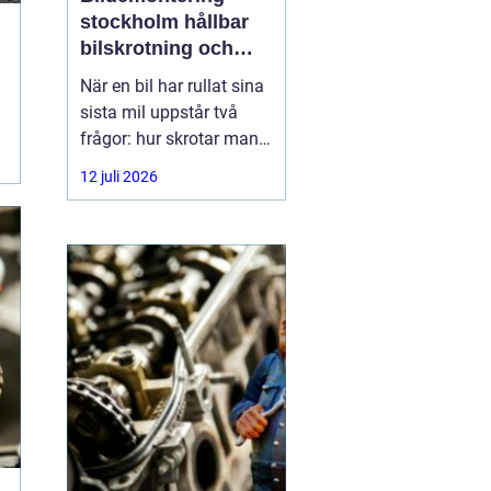
stockholm hållbar
bilskrotning och
smart reservdelsjakt
När en bil har rullat sina
sista mil uppstår två
frågor: hur skrotar man
den på ett korrekt sätt,
12 juli 2026
och hur tar man tillvara
på delarna som
fortfarande fungerar? I
storstadsområdet kring
Stockholm har behovet
av