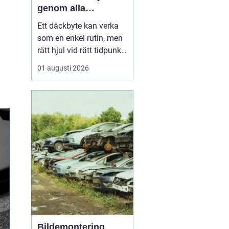
genom alla
säsonger
Ett däckbyte kan verka
som en enkel rutin, men
rätt hjul vid rätt tidpunkt
är avgörande för både
01 augusti 2026
säkerhet, komfort och
plånbok. I Örebro, där
vintrarna kan slå om
snabbt och somrarna
bjuda på både regn och
hetta, behöver bilägare
ha koll på lagar, vä...
Bildemontering