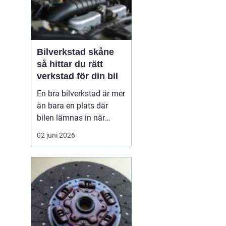
Bilverkstad skåne
så hittar du rätt
verkstad för din bil
En bra bilverkstad är mer
än bara en plats där
bilen lämnas in när
något går sönder. För
02 juni 2026
många bilägare i Skåne
handlar valet av
verkstad om trygghet,
vardagslogistik och i
längden också om
ekonomi. En bil som
servas regelbundet håller