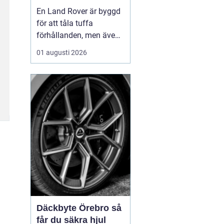
för lång livslängd
En Land Rover är byggd
och trygg körning
för att tåla tuffa
förhållanden, men även
den mest robusta bil
01 augusti 2026
slits med tiden. När
bromsar, fjädring eller
drivlina börjar ge sig
avgör valet av delar hur
bilen kommer att fu...
Däckbyte Örebro så
får du säkra hjul