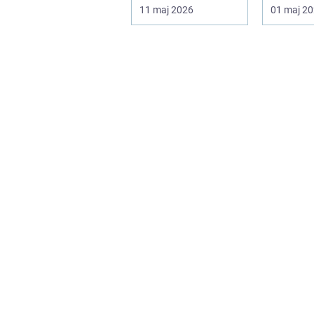
bromskraft, styrning
bilägare
11 maj 2026
01 maj 2
och accelera...
drömscen