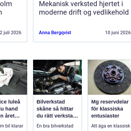
holm
Mekanisk verksted hjertet i
h
moderne drift og vedlikehold
2 juli 2026
Anna Bergqvist
10 juni 2026
ice luleå
Bilverkstad
Mg reservdelar
du hand
skåne så hittar
för klassiska
n året
du rätt verkstad
entusiaster
för din bil
n bil klarar
En bra bilverkstad
Att äga en klassisk