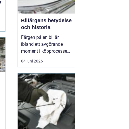
r
Bilfärgens betydelse
och historia
Färgen på en bil är
ibland ett avgörande
moment i köpprocessen,
men det handlar om mer
04 juni 2026
än bara estetik. Bilfärg
är en kombination av
vetenskap och konst,
med en lång historia där
å
varje kulör b&...