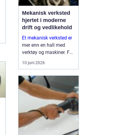
Mekanisk verksted
hjertet i moderne
drift og vedlikehold
Et mekanisk verksted er
mer enn en hall med
verktøy og maskiner. For
mange bedrifter er
10 juni 2026
verkstedet selve
sikkerhetsnettet som
gjør at produksjon,
anleggsdrift og transport
ikke stopper opp. Her k...