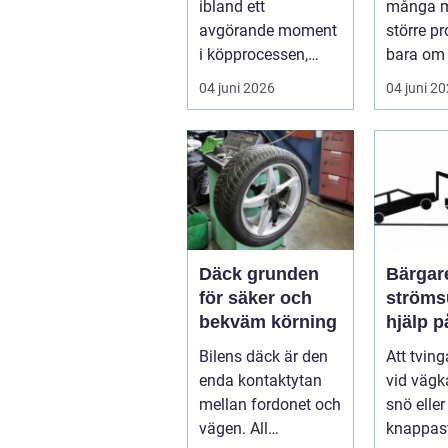
ibland ett
många m
avgörande moment
större p
i köpprocessen,
bara om 
men det ha...
underhåll
04 juni 2026
04 juni 2
I...
Däck grunden
Bärgare
för säker och
strömsund
bekväm körning
hjälp 
året ru
Bilens däck är den
Att tvin
enda kontaktytan
vid vägka
mellan fordonet och
snö elle
vägen. All
knappast