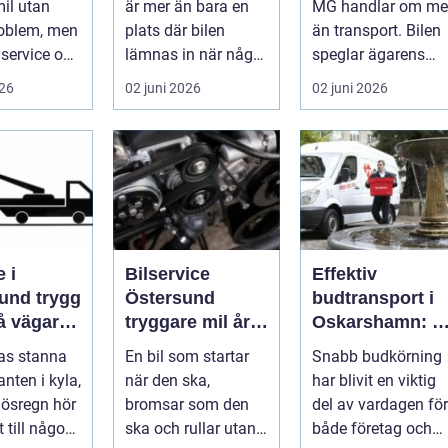
il utan
är mer än bara en
MG handlar om me
roblem, men
plats där bilen
än transport. Bilen
service och
lämnas in när något
speglar ägarens
 sköts i tid.
går sönder. För
intresse för teknik,
026
02 juni 2026
02 juni 2026
många biläg...
histo...
 i
Bilservice
Effektiv
 trygg
Östersund
budtransport i
på vägarna
tryggare mil året
Oskarshamn: S
nt
runt
väljer företag
gas stanna
En bil som startar
Snabb budkörning
och
nten i kyla,
när den ska,
har blivit en viktig
privatpersoner
r ösregn hör
bromsar som den
del av vardagen för
rätt lösning
 till någon
ska och rullar utan
både företag och