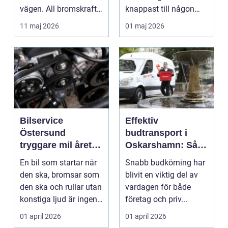
vägen. All bromskraft,
knappast till någon
styrning och accelera...
bilägares drömscen...
11 maj 2026
01 maj 2026
Bilservice
Effektiv
Östersund
budtransport i
tryggare mil året
Oskarshamn: Så
runt
väljer företag och
En bil som startar när
Snabb budkörning har
privatpersoner rätt
den ska, bromsar som
blivit en viktig del av
lösning
den ska och rullar utan
vardagen för både
konstiga ljud är ingen
företag och priv...
självklar...
01 april 2026
01 april 2026