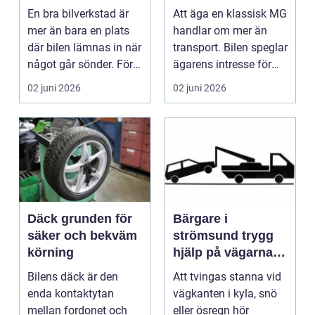
En bra bilverkstad är
Att äga en klassisk MG
mer än bara en plats
handlar om mer än
där bilen lämnas in när
transport. Bilen speglar
något går sönder. För
ägarens intresse för
många biläg...
teknik, histo...
02 juni 2026
02 juni 2026
Däck grunden för
Bärgare i
säker och bekväm
strömsund trygg
körning
hjälp på vägarna
året runt
Bilens däck är den
Att tvingas stanna vid
enda kontaktytan
vägkanten i kyla, snö
mellan fordonet och
eller ösregn hör