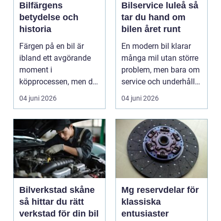
Bilfärgens
Bilservice luleå så
betydelse och
tar du hand om
historia
bilen året runt
Färgen på en bil är
En modern bil klarar
ibland ett avgörande
många mil utan större
moment i
problem, men bara om
köpprocessen, men det
service och underhåll
ha...
sköts i tid. I...
04 juni 2026
04 juni 2026
Bilverkstad skåne
Mg reservdelar för
så hittar du rätt
klassiska
verkstad för din bil
entusiaster