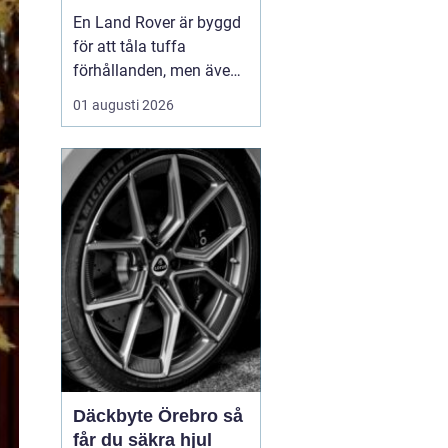
för lång livslängd
En Land Rover är byggd
och trygg körning
för att tåla tuffa
förhållanden, men även
den mest robusta bil
01 augusti 2026
slits med tiden. När
bromsar, fjädring eller
drivlina börjar ge sig
avgör valet av delar hur
bilen kommer att fu...
Däckbyte Örebro så
får du säkra hjul