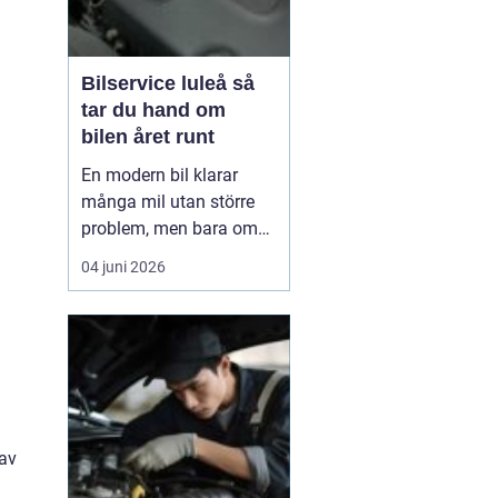
Bilservice luleå så
tar du hand om
bilen året runt
En modern bil klarar
många mil utan större
problem, men bara om
service och underhåll
04 juni 2026
sköts i tid. I ett klimat
som Norrbottens, med
kalla vintrar, saltade
vägar och snabba
skiftningar i temperatur,
ställs bilen inför extra
hårda påfrestningar.
 av
Därfö...