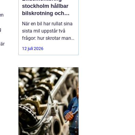
stockholm hållbar
bilskrotning och
en
smart reservdelsjakt
När en bil har rullat sina
g
sista mil uppstår två
frågor: hur skrotar man
 är
den på ett korrekt sätt,
12 juli 2026
och hur tar man tillvara
på delarna som
fortfarande fungerar? I
storstadsområdet kring
Stockholm har behovet
av