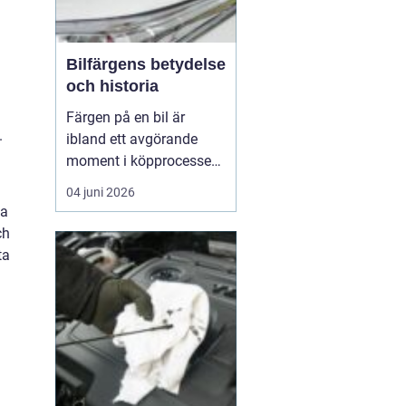
Bilfärgens betydelse
och historia
Färgen på en bil är
.
ibland ett avgörande
moment i köpprocessen,
men det handlar om mer
04 juni 2026
än bara estetik. Bilfärg
da
är en kombination av
ch
vetenskap och konst,
ta
med en lång historia där
varje kulör b&...