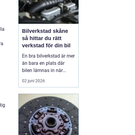
lla
Bilverkstad skåne
så hittar du rätt
ra
verkstad för din bil
En bra bilverkstad är mer
än bara en plats där
bilen lämnas in när
något går sönder. För
02 juni 2026
många bilägare i Skåne
handlar valet av
verkstad om trygghet,
tig
vardagslogistik och i
längden också om
ekonomi. En bil som
servas regelbundet håller