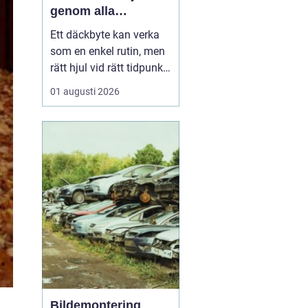
genom alla
säsonger
Ett däckbyte kan verka
som en enkel rutin, men
rätt hjul vid rätt tidpunkt
är avgörande för både
01 augusti 2026
säkerhet, komfort och
plånbok. I Örebro, där
vintrarna kan slå om
snabbt och somrarna
bjuda på både regn och
hetta, behöver bilägare
ha koll på lagar, vä...
Bildemontering