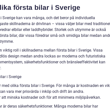
ika första bilar i Sverige
r i Sverige kan vara många, och det beror på individuella
aste skillnaderna är drivlinan – vissa väljer bilar med traditione
drar elbilar eller laddhybrider. Storlek och utrymme är också
 första bilar, där vissa föredrar små och smidiga bilar medan and
utrymme.
viktig roll i skillnaderna mellan första bilar i Sverige. Vissa
 tidlös design medan andra lockas av moderna och futuristiska
nmentsystem, säkerhetsfunktioner och bränsleeffektivitet kan
.
lar i Sverige
 med olika första bilar i Sverige. För många är kostnaden en vik
kan vara mer prisvärda i inköp och drift än andra.
för att minska kostnader och för att minimera miljöpåverkan.
ar är deras säkerhetsfunktioner. Många moderna bilar har