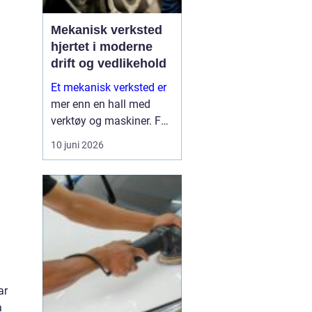
Mekanisk verksted
hjertet i moderne
drift og vedlikehold
Et mekanisk verksted er
mer enn en hall med
verktøy og maskiner. For
mange bedrifter er
10 juni 2026
verkstedet selve
sikkerhetsnettet som
gjør at produksjon,
anleggsdrift og transport
ikke stopper opp. Her k...
ar
a