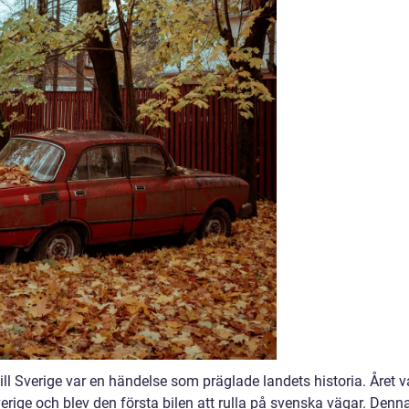
ll Sverige var en händelse som präglade landets historia. Året v
erige och blev den första bilen att rulla på svenska vägar. Denn