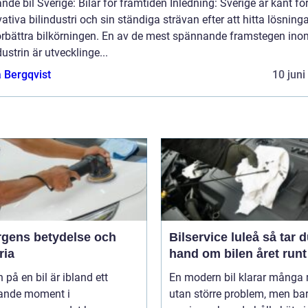
nde bil Sverige: Bilar för framtiden Inledning: Sverige är känt för
ativa bilindustri och sin ständiga strävan efter att hitta lösninga
förbättra bilkörningen. En av de mest spännande framstegen ino
dustrin är utvecklinge...
 Bergqvist
10 juni
ärgens betydelse och
Bilservice luleå så tar du
ria
hand om bilen året runt
 på en bil är ibland ett
En modern bil klarar många 
ande moment i
utan större problem, men ba