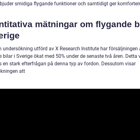
rbjuder smidiga flygande funktioner och samtidigt ger komforte
titativa mätningar om flygande b
erige
n undersökning utförd av X Research Institute har försäljningen 
 bilar i Sverige ökat med 50% under de senaste två åren. Detta v
ns en stark efterfrågan på denna typ av fordon. Dessutom visar
kningen att