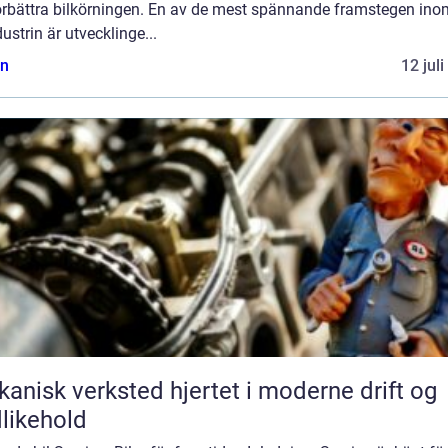
förbättra bilkörningen. En av de mest spännande framstegen ino
dustrin är utvecklinge...
n
12 jul
k verksted hjertet i moderne drift og
likehold