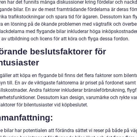
ren har det funnits många diskussioner kring fördelar och nackd
gande bilar. En av de mest framträdande fördelarna är deras f
vika trafikstockningar och spara tid för ägaren. Dessutom kan f
ara en lösning på de ökande problemen med vägtrafik och överbe
Nackdelarna med flygande bilar inkluderar höga inköpskostnade
av utbildning och licens för att köra och flyga dessa fordon.
rande beslutsfaktorer för
ntusiaster
gäller att köpa en flygande bil finns det flera faktorer som bilent
yn till. En av de viktigaste faktorerna är priset på fordonet samt
llskostnader. Andra faktorer inkluderar bränsleförbrukning, fly
erhetsfunktioner. Dessutom kan design, varumärke och rykte va
faktorer för bilentusiaster vid köpbeslutet.
manfattning:
 bilar har potentialen att förändra sättet vi reser på både på v