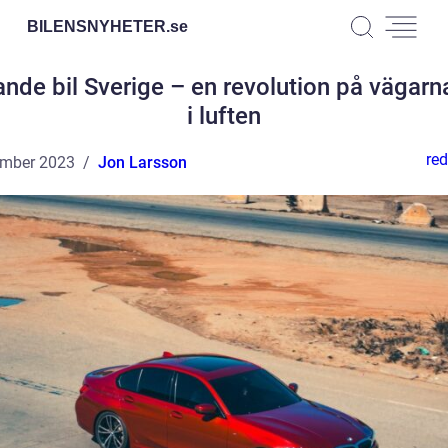
BILENSNYHETER.
se
ande bil Sverige – en revolution på vägarn
i luften
red
ember 2023
Jon Larsson