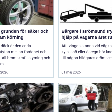
och
Bärgare i strömsund trygg
äm körning
hjälp på vägarna året r
 däck är den enda
Att tvingas stanna vid vägka
ktytan mellan fordonet och
kyla, snö eller ösregn hör k
 All bromskraft, styrning och
till någon bilägares drömscen
ra...
 2026
01 maj 2026