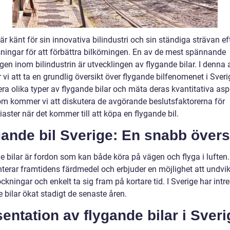
är känt för sin innovativa bilindustri och sin ständiga strävan eft
sningar för att förbättra bilkörningen. En av de mest spännande
en inom bilindustrin är utvecklingen av flygande bilar. I denna a
i att ta en grundlig översikt över flygande bilfenomenet i Sveri
ra olika typer av flygande bilar och mäta deras kvantitativa asp
m kommer vi att diskutera de avgörande beslutsfaktorerna för
iaster när det kommer till att köpa en flygande bil.
ande bil Sverige: En snabb övers
e bilar är fordon som kan både köra på vägen och flyga i luften
nterar framtidens färdmedel och erbjuder en möjlighet att undvi
ockningar och enkelt ta sig fram på kortare tid. I Sverige har intre
 bilar ökat stadigt de senaste åren.
entation av flygande bilar i Sveri