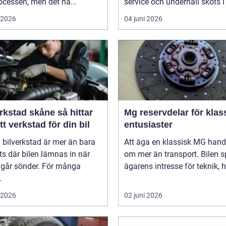
cessen, men det ha...
service och underhåll sköts i ti
i 2026
04 juni 2026
stad skåne så hittar
Mg reservdelar för klas
tt verkstad för din bil
entusiaster
 bilverkstad är mer än bara
Att äga en klassisk MG hand
ts där bilen lämnas in när
om mer än transport. Bilen s
 går sönder. För många
ägarens intresse för teknik, hi
.
i 2026
02 juni 2026