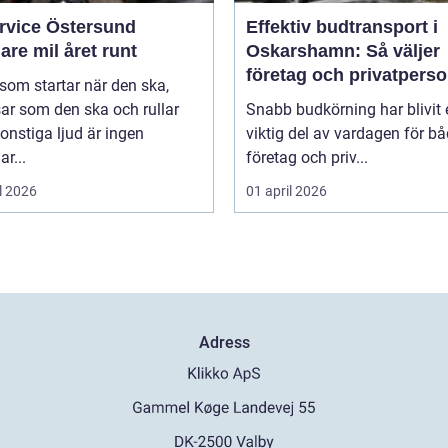
ervice Östersund
Effektiv budtransport i
are mil året runt
Oskarshamn: Så väljer
företag och privatpers
 som startar när den ska,
rätt lösning
ar som den ska och rullar
Snabb budkörning har blivit 
onstiga ljud är ingen
viktig del av vardagen för b
ar...
företag och priv...
l 2026
01 april 2026
Adress