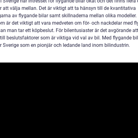
. I Sverige har intresset för flygande bilar ökat och det finns flera 
 att välja mellan. Det är viktigt att ta hänsyn till de kvantitativa
arna av flygande bilar samt skillnaderna mellan olika modeller.
m är det viktigt att vara medveten om för- och nackdelar med f
nan man tar ett köpbeslut. För bilentusiaster är det avgörande att
ill beslutsfaktorer som är viktiga vid val av bil. Med flygande bi
r Sverige som en pionjär och ledande land inom bilindustrin.