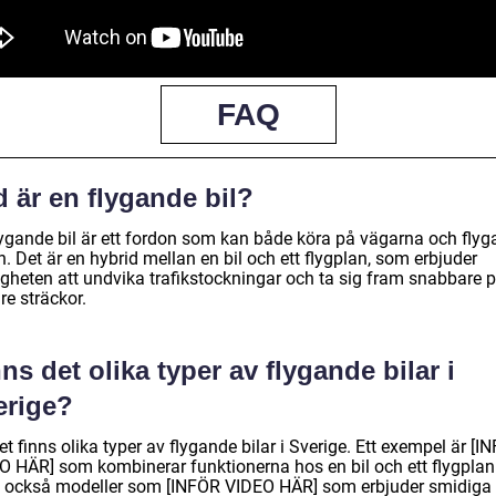
FAQ
 är en flygande bil?
lygande bil är ett fordon som kan både köra på vägarna och flyga
n. Det är en hybrid mellan en bil och ett flygplan, som erbjuder
igheten att undvika trafikstockningar och ta sig fram snabbare 
re sträckor.
ns det olika typer av flygande bilar i
erige?
et finns olika typer av flygande bilar i Sverige. Ett exempel är [I
O HÄR] som kombinerar funktionerna hos en bil och ett flygplan
s också modeller som [INFÖR VIDEO HÄR] som erbjuder smidiga