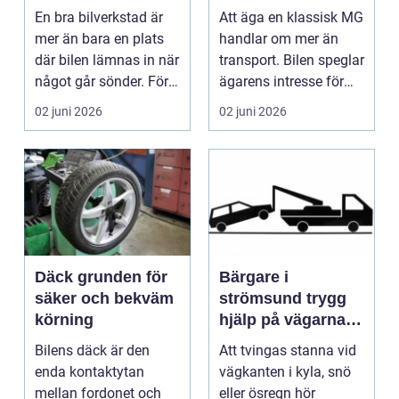
En bra bilverkstad är
Att äga en klassisk MG
mer än bara en plats
handlar om mer än
där bilen lämnas in när
transport. Bilen speglar
något går sönder. För
ägarens intresse för
många biläg...
teknik, histo...
02 juni 2026
02 juni 2026
Däck grunden för
Bärgare i
säker och bekväm
strömsund trygg
körning
hjälp på vägarna
året runt
Bilens däck är den
Att tvingas stanna vid
enda kontaktytan
vägkanten i kyla, snö
mellan fordonet och
eller ösregn hör