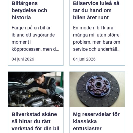
Bilfärgens
Bilservice luleå så
betydelse och
tar du hand om
historia
bilen året runt
Färgen på en bil är
En modern bil klarar
ibland ett avgörande
många mil utan större
moment i
problem, men bara om
köpprocessen, men det
service och underhåll
ha...
sköts i tid. I...
04 juni 2026
04 juni 2026
Bilverkstad skåne
Mg reservdelar för
så hittar du rätt
klassiska
verkstad för din bil
entusiaster