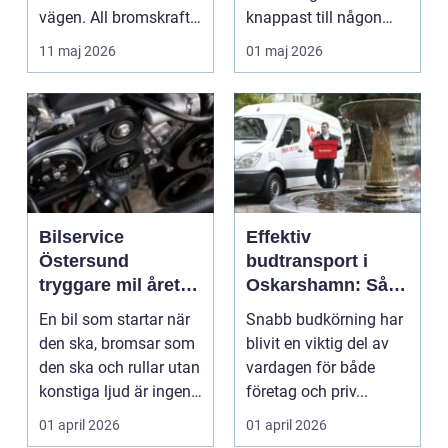
vägen. All bromskraft,
knappast till någon
styrning och accelera...
bilägares drömscen...
11 maj 2026
01 maj 2026
Bilservice
Effektiv
Östersund
budtransport i
tryggare mil året
Oskarshamn: Så
runt
väljer företag och
En bil som startar när
Snabb budkörning har
privatpersoner rätt
den ska, bromsar som
blivit en viktig del av
lösning
den ska och rullar utan
vardagen för både
konstiga ljud är ingen
företag och priv...
självklar...
01 april 2026
01 april 2026