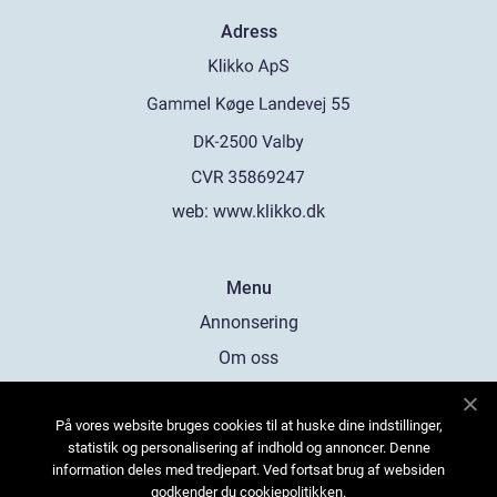
Adress
web:
www.klikko.dk
Menu
Annonsering
Om oss
Cookies
På vores website bruges cookies til at huske dine indstillinger,
Kontakta oss
statistik og personalisering af indhold og annoncer. Denne
Sitemap
information deles med tredjepart. Ved fortsat brug af websiden
godkender du cookiepolitikken.