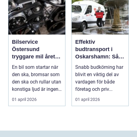
Bilservice
Effektiv
Östersund
budtransport i
tryggare mil året
Oskarshamn: Så
runt
väljer företag och
En bil som startar när
Snabb budkörning har
privatpersoner rätt
den ska, bromsar som
blivit en viktig del av
lösning
den ska och rullar utan
vardagen för både
konstiga ljud är ingen
företag och priv...
självklar...
01 april 2026
01 april 2026