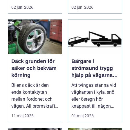
många biläg...
teknik, histo...
02 juni 2026
02 juni 2026
Däck grunden för
Bärgare i
säker och bekväm
strömsund trygg
körning
hjälp på vägarna
året runt
Bilens däck är den
Att tvingas stanna vid
enda kontaktytan
vägkanten i kyla, snö
mellan fordonet och
eller ösregn hör
vägen. All bromskraft,
knappast till någon
styrning och accelera...
bilägares drömscen...
11 maj 2026
01 maj 2026