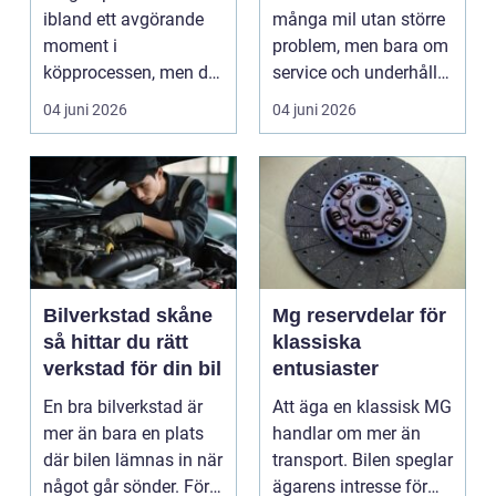
ibland ett avgörande
många mil utan större
moment i
problem, men bara om
köpprocessen, men det
service och underhåll
ha...
sköts i tid. I...
04 juni 2026
04 juni 2026
Bilverkstad skåne
Mg reservdelar för
så hittar du rätt
klassiska
verkstad för din bil
entusiaster
En bra bilverkstad är
Att äga en klassisk MG
mer än bara en plats
handlar om mer än
där bilen lämnas in när
transport. Bilen speglar
något går sönder. För
ägarens intresse för