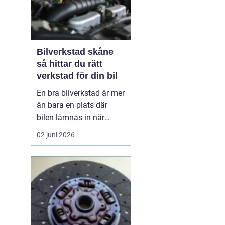
Bilverkstad skåne
så hittar du rätt
verkstad för din bil
En bra bilverkstad är mer
än bara en plats där
bilen lämnas in när
något går sönder. För
02 juni 2026
många bilägare i Skåne
handlar valet av
verkstad om trygghet,
vardagslogistik och i
längden också om
ekonomi. En bil som
servas regelbundet håller