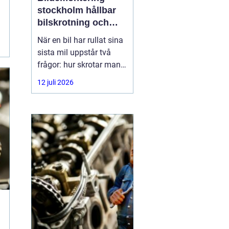
stockholm hållbar
bilskrotning och
smart reservdelsjakt
När en bil har rullat sina
sista mil uppstår två
frågor: hur skrotar man
den på ett korrekt sätt,
12 juli 2026
och hur tar man tillvara
på delarna som
fortfarande fungerar? I
storstadsområdet kring
Stockholm har behovet
av