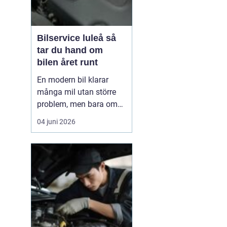
Bilservice luleå så
tar du hand om
bilen året runt
En modern bil klarar
många mil utan större
problem, men bara om
service och underhåll
04 juni 2026
sköts i tid. I ett klimat
som Norrbottens, med
kalla vintrar, saltade
vägar och snabba
skiftningar i temperatur,
ställs bilen inför extra
hårda påfrestningar.
Därfö...