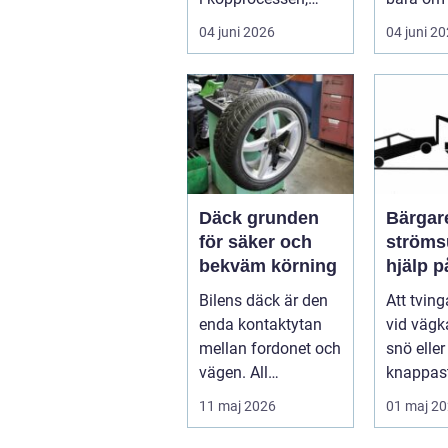
men det ha...
underhåll
04 juni 2026
04 juni 2
I...
Däck grunden
Bärgare
för säker och
strömsund
bekväm körning
hjälp 
året ru
Bilens däck är den
Att tvin
enda kontaktytan
vid vägka
mellan fordonet och
snö elle
vägen. All
knappast
bromskraft, styrning
bilägare
11 maj 2026
01 maj 2
och accelera...
drömscen