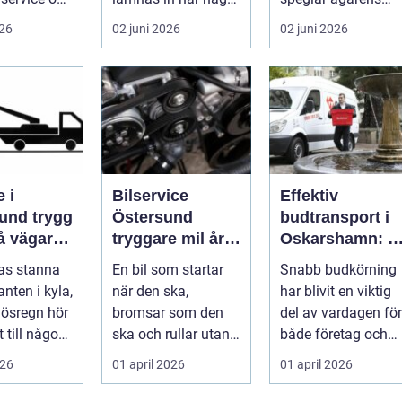
 sköts i tid.
går sönder. För
intresse för teknik,
026
02 juni 2026
02 juni 2026
många biläg...
histo...
 i
Bilservice
Effektiv
 trygg
Östersund
budtransport i
på vägarna
tryggare mil året
Oskarshamn: S
nt
runt
väljer företag
gas stanna
En bil som startar
Snabb budkörning
och
nten i kyla,
när den ska,
har blivit en viktig
privatpersoner
r ösregn hör
bromsar som den
del av vardagen för
rätt lösning
 till någon
ska och rullar utan
både företag och
s
konstiga ljud är
priv...
026
01 april 2026
01 april 2026
...
ingen självklar...