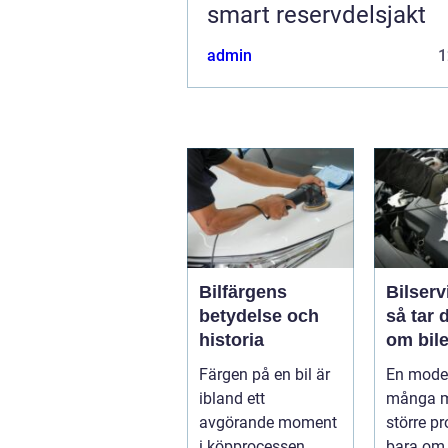
smart reservdelsjakt
admin
1
Bilfärgens
Bilserv
betydelse och
så tar 
historia
om bile
runt
Färgen på en bil är
En moder
ibland ett
många m
avgörande moment
större p
i köpprocessen,
bara om 