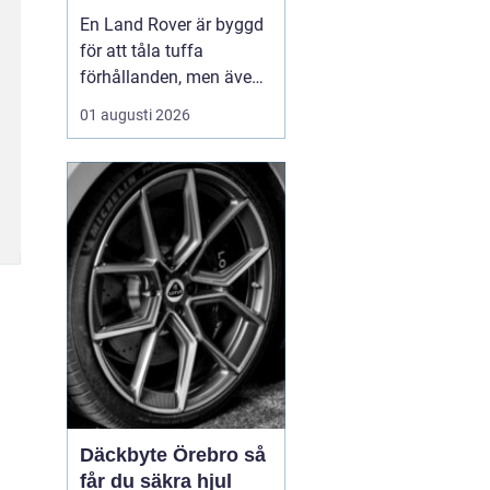
för lång livslängd
En Land Rover är byggd
och trygg körning
för att tåla tuffa
förhållanden, men även
den mest robusta bil
01 augusti 2026
slits med tiden. När
bromsar, fjädring eller
drivlina börjar ge sig
avgör valet av delar hur
bilen kommer att fu...
Däckbyte Örebro så
får du säkra hjul