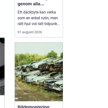
genom alla
säsonger
Ett däckbyte kan verka
som en enkel rutin, men
rätt hjul vid rätt tidpunkt
är avgörande för både
01 augusti 2026
säkerhet, komfort och
plånbok. I Örebro, där
vintrarna kan slå om
snabbt och somrarna
bjuda på både regn och
hetta, behöver bilägare
ha koll på lagar, vä...
Bildemontering