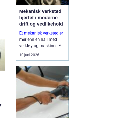
Mekanisk verksted
hjertet i moderne
drift og vedlikehold
Et mekanisk verksted er
mer enn en hall med
verktøy og maskiner. For
mange bedrifter er
10 juni 2026
verkstedet selve
sikkerhetsnettet som
gjør at produksjon,
anleggsdrift og transport
ikke stopper opp. Her k...
r