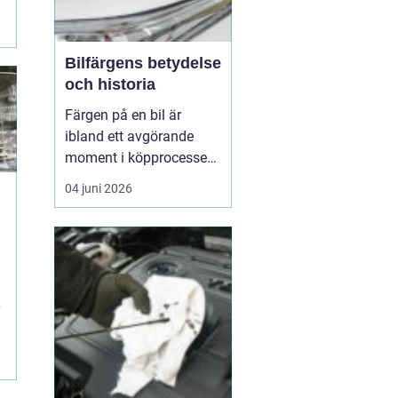
Bilfärgens betydelse
och historia
Färgen på en bil är
ibland ett avgörande
moment i köpprocessen,
men det handlar om mer
04 juni 2026
än bara estetik. Bilfärg
är en kombination av
å
vetenskap och konst,
med en lång historia där
varje kulör b&...