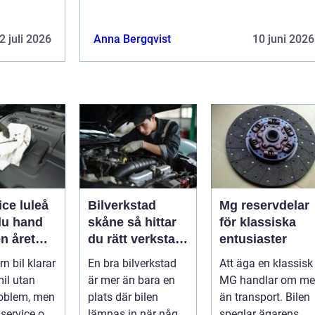
2 juli 2026
Anna Bergqvist
10 juni 2026
ice luleå
Bilverkstad
Mg reservdelar
du hand
skåne så hittar
för klassiska
n året
du rätt verkstad
entusiaster
för din bil
n bil klarar
En bra bilverkstad
Att äga en klassisk
il utan
är mer än bara en
MG handlar om me
roblem, men
plats där bilen
än transport. Bilen
service och
lämnas in när något
speglar ägarens