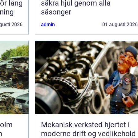
för lång
säkra hjul genom alla
rning
säsonger
gusti 2026
admin
01 augusti 2026
holm
Mekanisk verksted hjertet i
h
moderne drift og vedlikehold