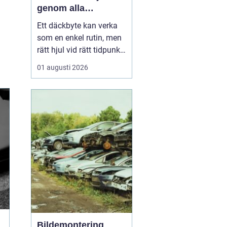
genom alla
säsonger
Ett däckbyte kan verka
som en enkel rutin, men
rätt hjul vid rätt tidpunkt
är avgörande för både
01 augusti 2026
säkerhet, komfort och
plånbok. I Örebro, där
vintrarna kan slå om
snabbt och somrarna
bjuda på både regn och
hetta, behöver bilägare
ha koll på lagar, vä...
Bildemontering