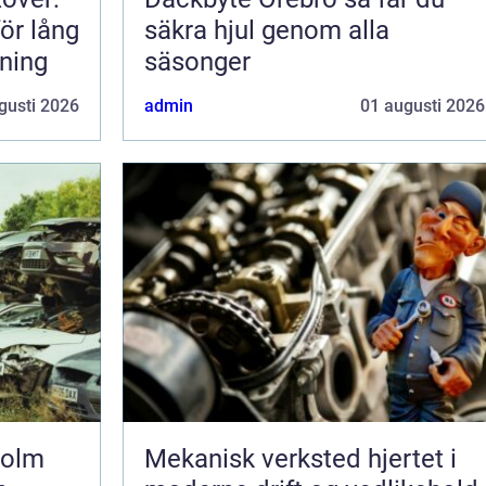
för lång
säkra hjul genom alla
rning
säsonger
gusti 2026
admin
01 augusti 2026
holm
Mekanisk verksted hjertet i