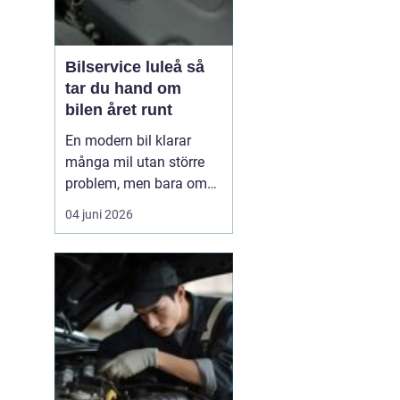
Bilservice luleå så
tar du hand om
bilen året runt
En modern bil klarar
många mil utan större
problem, men bara om
service och underhåll
04 juni 2026
sköts i tid. I ett klimat
som Norrbottens, med
kalla vintrar, saltade
vägar och snabba
skiftningar i temperatur,
ställs bilen inför extra
hårda påfrestningar.
Därfö...