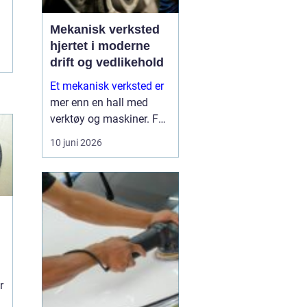
Mekanisk verksted
hjertet i moderne
drift og vedlikehold
Et mekanisk verksted er
mer enn en hall med
verktøy og maskiner. For
mange bedrifter er
10 juni 2026
verkstedet selve
sikkerhetsnettet som
gjør at produksjon,
anleggsdrift og transport
ikke stopper opp. Her k...
r