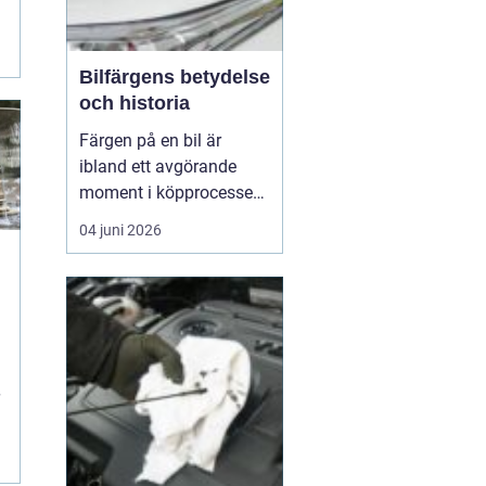
Bilfärgens betydelse
och historia
Färgen på en bil är
ibland ett avgörande
moment i köpprocessen,
men det handlar om mer
04 juni 2026
än bara estetik. Bilfärg
är en kombination av
vetenskap och konst,
å
med en lång historia där
varje kulör b&...