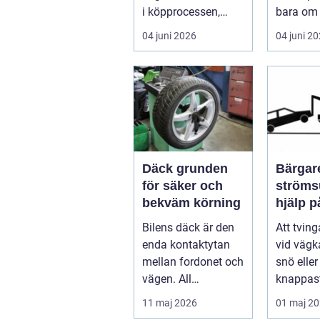
i köpprocessen,
bara om 
men det ha...
underhåll
04 juni 2026
04 juni 2
I...
Däck grunden
Bärgare
för säker och
strömsund
bekväm körning
hjälp 
året ru
Bilens däck är den
Att tvin
enda kontaktytan
vid vägka
mellan fordonet och
snö elle
vägen. All
knappast
bromskraft, styrning
bilägare
11 maj 2026
01 maj 2
och accelera...
drömscen