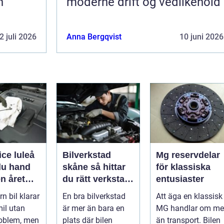
h
moderne drift og vedlikehold
2 juli 2026
Anna Bergqvist
10 juni 2026
ice luleå
Bilverkstad
Mg reservdelar
du hand
skåne så hittar
för klassiska
n året
du rätt verkstad
entusiaster
för din bil
n bil klarar
En bra bilverkstad
Att äga en klassisk
il utan
är mer än bara en
MG handlar om me
roblem, men
plats där bilen
än transport. Bilen