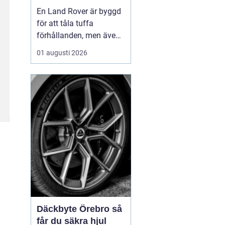
för lång livslängd
En Land Rover är byggd
och trygg körning
för att tåla tuffa
förhållanden, men även
den mest robusta bil
01 augusti 2026
slits med tiden. När
bromsar, fjädring eller
drivlina börjar ge sig
avgör valet av delar hur
bilen kommer att fu...
Däckbyte Örebro så
får du säkra hjul