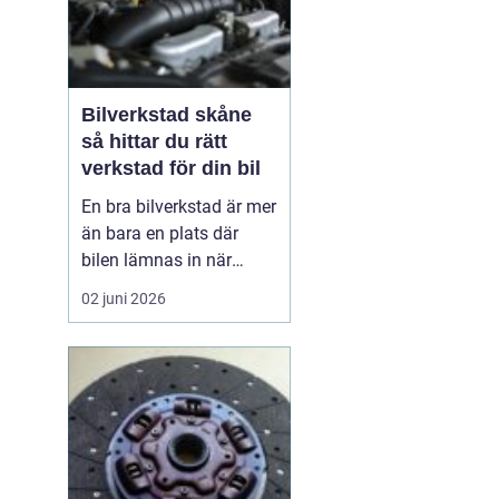
Bilverkstad skåne
så hittar du rätt
verkstad för din bil
En bra bilverkstad är mer
än bara en plats där
bilen lämnas in när
något går sönder. För
02 juni 2026
många bilägare i Skåne
handlar valet av
verkstad om trygghet,
vardagslogistik och i
längden också om
ekonomi. En bil som
servas regelbundet håller