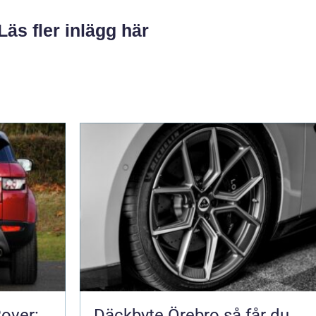
Läs fler inlägg här
Rover:
Däckbyte Örebro så får du