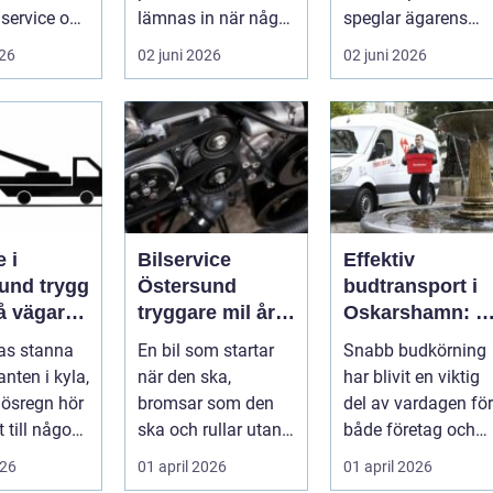
service och
lämnas in när något
speglar ägarens
 sköts i tid.
går sönder. För
intresse för teknik,
026
02 juni 2026
02 juni 2026
många biläg...
histo...
 i
Bilservice
Effektiv
 trygg
Östersund
budtransport i
på vägarna
tryggare mil året
Oskarshamn: S
nt
runt
väljer företag
gas stanna
En bil som startar
Snabb budkörning
och
nten i kyla,
när den ska,
har blivit en viktig
privatpersoner
r ösregn hör
bromsar som den
del av vardagen för
rätt lösning
 till någon
ska och rullar utan
både företag och
s
konstiga ljud är
priv...
026
01 april 2026
01 april 2026
...
ingen självklar...