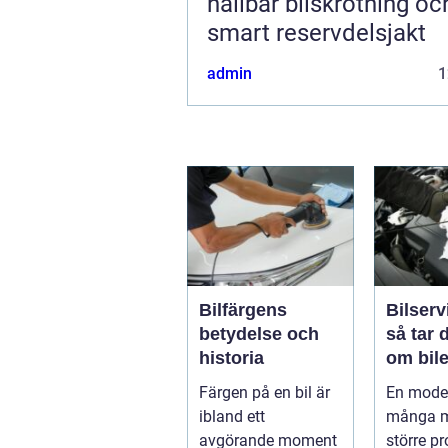
hållbar bilskrotning oc
smart reservdelsjakt
admin
1
Bilfärgens
Bilserv
betydelse och
så tar 
historia
om bile
runt
Färgen på en bil är
En moder
ibland ett
många m
avgörande moment
större p