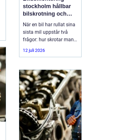
stockholm hållbar
bilskrotning och
smart reservdelsjakt
När en bil har rullat sina
sista mil uppstår två
frågor: hur skrotar man
den på ett korrekt sätt,
12 juli 2026
och hur tar man tillvara
på delarna som
fortfarande fungerar? I
storstadsområdet kring
Stockholm har behovet
av