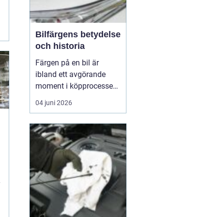
Bilfärgens betydelse
och historia
Färgen på en bil är
ibland ett avgörande
moment i köpprocessen,
men det handlar om mer
04 juni 2026
än bara estetik. Bilfärg
är en kombination av
vetenskap och konst,
å
med en lång historia där
varje kulör b&...