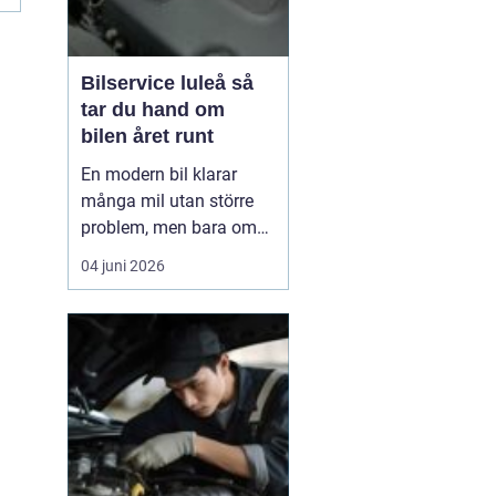
Bilservice luleå så
tar du hand om
bilen året runt
En modern bil klarar
många mil utan större
problem, men bara om
service och underhåll
04 juni 2026
sköts i tid. I ett klimat
som Norrbottens, med
kalla vintrar, saltade
vägar och snabba
skiftningar i temperatur,
ställs bilen inför extra
hårda påfrestningar.
Därfö...