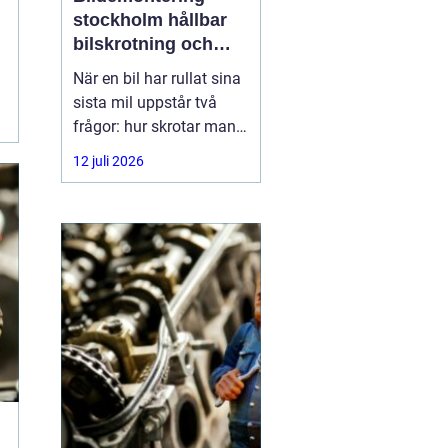
stockholm hållbar
bilskrotning och
smart reservdelsjakt
När en bil har rullat sina
sista mil uppstår två
frågor: hur skrotar man
den på ett korrekt sätt,
12 juli 2026
och hur tar man tillvara
på delarna som
fortfarande fungerar? I
storstadsområdet kring
Stockholm har behovet
av