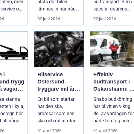
roblem, men
plats där bilen
än transport. Bilen
service och
lämnas in när något
speglar ägarens
 sköts i tid.
går sönder. För
intresse för teknik,
026
02 juni 2026
02 juni 2026
många biläg...
histo...
 i
Bilservice
Effektiv
 trygg
Östersund
budtransport i
på vägarna
tryggare mil året
Oskarshamn: S
nt
runt
väljer företag
gas stanna
En bil som startar
Snabb budkörning
och
nten i kyla,
när den ska,
har blivit en viktig
privatpersoner
r ösregn hör
bromsar som den
del av vardagen för
rätt lösning
 till någon
ska och rullar utan
både företag och
s
konstiga ljud är
priv...
026
01 april 2026
01 april 2026