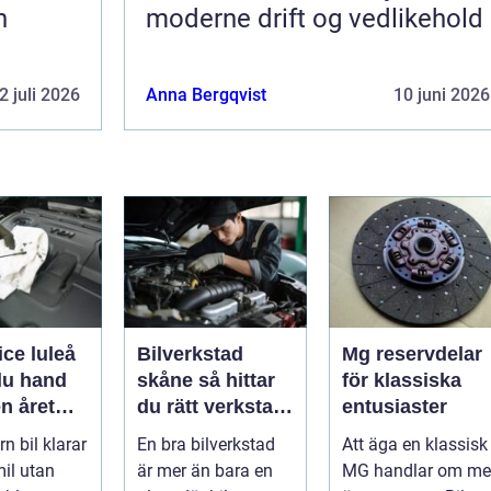
h
moderne drift og vedlikehold
2 juli 2026
Anna Bergqvist
10 juni 2026
ice luleå
Bilverkstad
Mg reservdelar
du hand
skåne så hittar
för klassiska
n året
du rätt verkstad
entusiaster
för din bil
n bil klarar
En bra bilverkstad
Att äga en klassisk
il utan
är mer än bara en
MG handlar om me