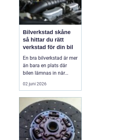
Bilverkstad skåne
så hittar du rätt
verkstad för din bil
En bra bilverkstad är mer
än bara en plats där
bilen lämnas in när
något går sönder. För
02 juni 2026
många bilägare i Skåne
handlar valet av
verkstad om trygghet,
vardagslogistik och i
längden också om
ekonomi. En bil som
servas regelbundet håller