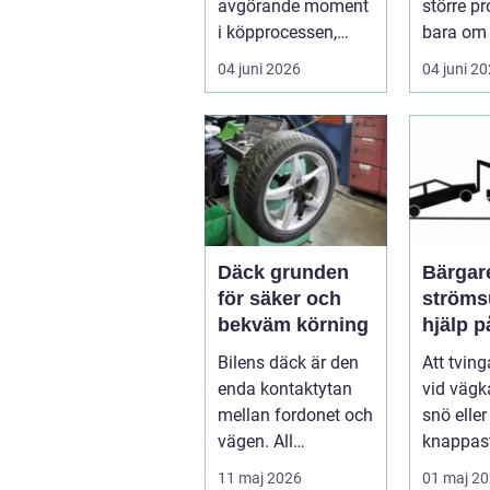
avgörande moment
större p
i köpprocessen,
bara om 
men det ha...
underhåll
04 juni 2026
04 juni 2
I...
Däck grunden
Bärgare
för säker och
strömsund
bekväm körning
hjälp 
året ru
Bilens däck är den
Att tvin
enda kontaktytan
vid vägka
mellan fordonet och
snö elle
vägen. All
knappast
bromskraft, styrning
bilägare
11 maj 2026
01 maj 2