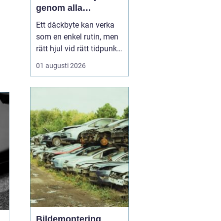
genom alla
säsonger
Ett däckbyte kan verka
som en enkel rutin, men
rätt hjul vid rätt tidpunkt
är avgörande för både
01 augusti 2026
säkerhet, komfort och
plånbok. I Örebro, där
vintrarna kan slå om
snabbt och somrarna
bjuda på både regn och
hetta, behöver bilägare
ha koll på lagar, vä...
Bildemontering