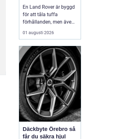
för lång livslängd
En Land Rover är byggd
och trygg körning
för att tåla tuffa
förhållanden, men även
den mest robusta bil
01 augusti 2026
slits med tiden. När
bromsar, fjädring eller
drivlina börjar ge sig
avgör valet av delar hur
bilen kommer att fu...
Däckbyte Örebro så
får du säkra hjul