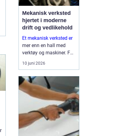
Mekanisk verksted
hjertet i moderne
drift og vedlikehold
Et mekanisk verksted er
mer enn en hall med
verktøy og maskiner. For
mange bedrifter er
10 juni 2026
verkstedet selve
sikkerhetsnettet som
gjør at produksjon,
anleggsdrift og transport
ikke stopper opp. Her k...
r