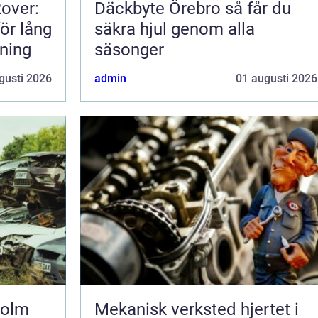
Rover:
Däckbyte Örebro så får du
för lång
säkra hjul genom alla
rning
säsonger
gusti 2026
admin
01 augusti 2026
holm
Mekanisk verksted hjertet i