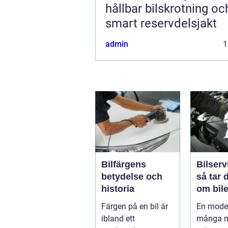
hållbar bilskrotning oc
smart reservdelsjakt
admin
1
Bilfärgens
Bilserv
betydelse och
så tar 
historia
om bile
runt
Färgen på en bil är
En moder
ibland ett
många m