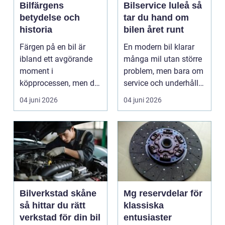
Bilfärgens
Bilservice luleå så
betydelse och
tar du hand om
historia
bilen året runt
Färgen på en bil är
En modern bil klarar
ibland ett avgörande
många mil utan större
moment i
problem, men bara om
köpprocessen, men det
service och underhåll
ha...
sköts i tid. I...
04 juni 2026
04 juni 2026
Bilverkstad skåne
Mg reservdelar för
så hittar du rätt
klassiska
verkstad för din bil
entusiaster