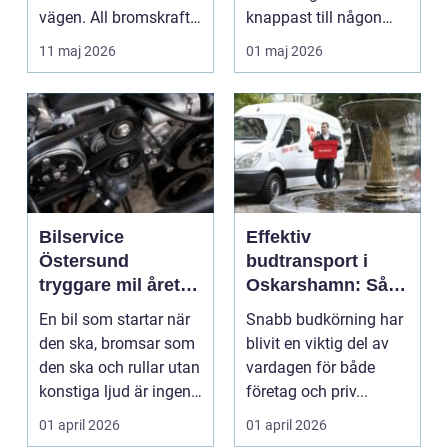
vägen. All bromskraft,
knappast till någon
styrning och accelera...
bilägares drömscen...
11 maj 2026
01 maj 2026
Bilservice
Effektiv
Östersund
budtransport i
tryggare mil året
Oskarshamn: Så
runt
väljer företag och
En bil som startar när
Snabb budkörning har
privatpersoner rätt
den ska, bromsar som
blivit en viktig del av
lösning
den ska och rullar utan
vardagen för både
konstiga ljud är ingen
företag och priv...
självklar...
01 april 2026
01 april 2026