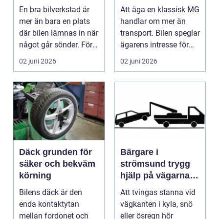
En bra bilverkstad är
Att äga en klassisk MG
mer än bara en plats
handlar om mer än
där bilen lämnas in när
transport. Bilen speglar
något går sönder. För
ägarens intresse för
många biläg...
teknik, histo...
02 juni 2026
02 juni 2026
Däck grunden för
Bärgare i
säker och bekväm
strömsund trygg
körning
hjälp på vägarna
året runt
Bilens däck är den
Att tvingas stanna vid
enda kontaktytan
vägkanten i kyla, snö
mellan fordonet och
eller ösregn hör