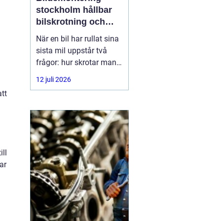
stockholm hållbar
bilskrotning och
smart reservdelsjakt
När en bil har rullat sina
sista mil uppstår två
frågor: hur skrotar man
den på ett korrekt sätt,
12 juli 2026
och hur tar man tillvara
tt
på delarna som
fortfarande fungerar? I
storstadsområdet kring
Stockholm har behovet
av
ll
ar