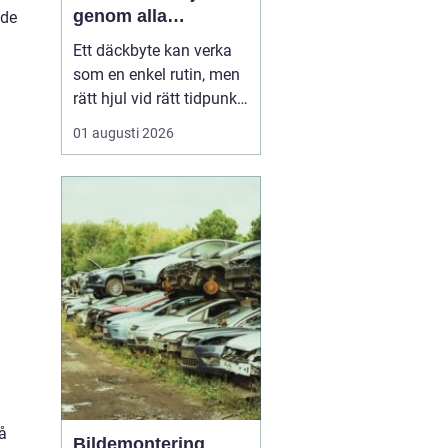
genom alla
 de
säsonger
Ett däckbyte kan verka
som en enkel rutin, men
rätt hjul vid rätt tidpunkt
är avgörande för både
01 augusti 2026
säkerhet, komfort och
plånbok. I Örebro, där
vintrarna kan slå om
snabbt och somrarna
bjuda på både regn och
hetta, behöver bilägare
ha koll på lagar, vä...
å
Bildemontering