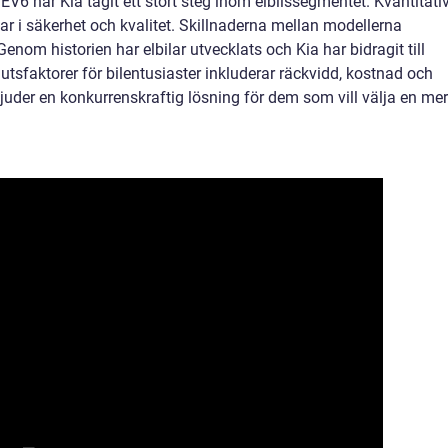
EV6 har Kia tagit ett stort steg inom elbilssegmentet. Kvantitati
 i säkerhet och kvalitet. Skillnaderna mellan modellerna
nom historien har elbilar utvecklats och Kia har bidragit till
tsfaktorer för bilentusiaster inkluderar räckvidd, kostnad och
rbjuder en konkurrenskraftig lösning för dem som vill välja en mer