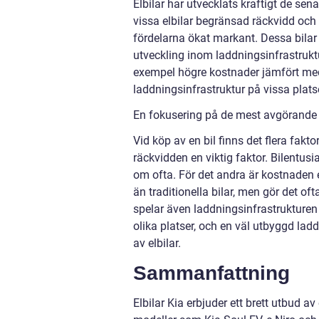
Elbilar har utvecklats kraftigt de se
vissa elbilar begränsad räckvidd och 
fördelarna ökat markant. Dessa bilar 
utveckling inom laddningsinfrastruktu
exempel högre kostnader jämfört med 
laddningsinfrastruktur på vissa plats
En fokusering på de mest avgörande be
Vid köp av en bil finns det flera fakto
räckvidden en viktig faktor. Bilentus
om ofta. För det andra är kostnaden 
än traditionella bilar, men gör det of
spelar även laddningsinfrastrukturen en
olika platser, och en väl utbyggd lad
av elbilar.
Sammanfattning
Elbilar Kia erbjuder ett brett utbud a