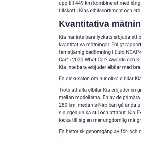
upp till 449 km kombinerat med lång b
tillskott i Kias elbilssortiment och 
Kvantitativa mätnin
Kia har inte bara lyckats erbjuda ett b
kvantitativa mätningar. Enligt rapport
femstjärnig bedömning i Euro NCAP-
Car” i 2020 What Car? Awards och Kia
Kia inte bara erbjuder elbilar med bra
En diskussion om hur olika elbilar Kia
Trots att alla elbilar Kia erbjuder en
mellan modellerna. En av de primära s
280 km, medan e-Niro kan gå ända upp
sin egen unika stil och attribut. Kia 
locka till sig en mer ungdomlig målg
En historisk genomgång av för- och n