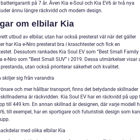
atterigaranti på 7 år. Även Kia e-Soul och Kia EV6 är två nya
erbjuder ännu längre räckvidd och modern design.
gar om elbilar Kia
rett utbud av elbilar, utan har också presterat väl när det gäller
er har Kia e-Niro presterat bra i kraschtester och fick en
testet. Dessutom rankades Kia Soul EV som ”Best Small Family
 e-Niro som ”Best Small SUV” i 2019. Dessa utmärkelser visar a
 prestanda, utan också prioriterar säkerhet och kvalitet.
 skiljer sig från varandra
 grönare och mer hållbar transport, finns det betydande skillnader
killnaderna är räckvidden. Kia Soul EV har en räckvidd på upp ti
 till 449 km. En annan skillnad är designen, där varje modell h
EV6, till exempel, har en sportigare och futuristisk design som kan
rupp.
ackdelar med olika elbilar Kia