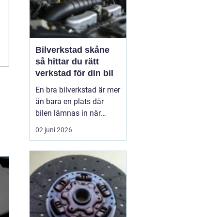
Bilverkstad skåne
så hittar du rätt
verkstad för din bil
En bra bilverkstad är mer
än bara en plats där
bilen lämnas in när
något går sönder. För
02 juni 2026
många bilägare i Skåne
handlar valet av
verkstad om trygghet,
vardagslogistik och i
längden också om
ekonomi. En bil som
servas regelbundet håller