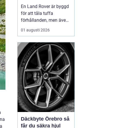
för lång livslängd
En Land Rover är byggd
och trygg körning
för att tåla tuffa
förhållanden, men även
den mest robusta bil
01 augusti 2026
slits med tiden. När
bromsar, fjädring eller
drivlina börjar ge sig
avgör valet av delar hur
bilen kommer att fu...
m
Däckbyte Örebro så
nna
får du säkra hjul
va