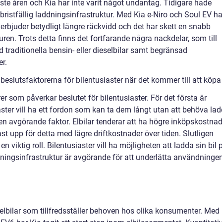
naste åren och Kia har inte varit något undantag. Tidigare hade
bristfällig laddningsinfrastruktur. Med Kia e-Niro och Soul EV ha
erbjuder betydligt längre räckvidd och det har skett en snabb
ren. Trots detta finns det fortfarande några nackdelar, som till
traditionella bensin- eller dieselbilar samt begränsad
er.
slutsfaktorerna för bilentusiaster när det kommer till att köpa 
rer som påverkar beslutet för bilentusiaster. För det första är
iaster vill ha ett fordon som kan ta dem långt utan att behöva la
en avgörande faktor. Elbilar tenderar att ha högre inköpskostna
tast upp för detta med lägre driftkostnader över tiden. Slutligen
 viktig roll. Bilentusiaster vill ha möjligheten att ladda sin bil 
dningsinfrastruktur är avgörande för att underlätta användninge
v elbilar som tillfredsställer behoven hos olika konsumenter. Med