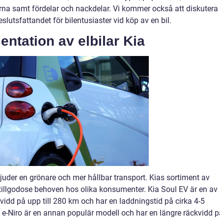
rna samt fördelar och nackdelar. Vi kommer också att diskutera
lutsfattandet för bilentusiaster vid köp av en bil.
ntation av elbilar Kia
bjuder en grönare och mer hållbar transport. Kias sortiment av
tt tillgodose behoven hos olika konsumenter. Kia Soul EV är en av
dd på upp till 280 km och har en laddningstid på cirka 4-5
e-Niro är en annan populär modell och har en längre räckvidd p