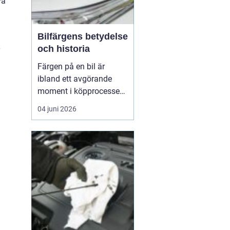
va
Bilfärgens betydelse
och historia
Färgen på en bil är
ibland ett avgörande
moment i köpprocessen,
men det handlar om mer
04 juni 2026
än bara estetik. Bilfärg
är en kombination av
vetenskap och konst,
med en lång historia där
varje kulör b&...