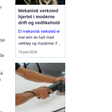
r
Mekanisk verksted
hjertet i moderne
drift og vedlikehold
Et mekanisk verksted er
mer enn en hall med
bil
verktøy og maskiner. For
mange bedrifter er
10 juni 2026
verkstedet selve
dda
sikkerhetsnettet som
d
gjør at produksjon,
anleggsdrift og transport
på
ikke stopper opp. Her k...
n