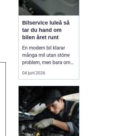
Bilservice luleå så
tar du hand om
bilen året runt
En modern bil klarar
många mil utan större
problem, men bara om
service och underhåll
04 juni 2026
sköts i tid. I ett klimat
som Norrbottens, med
kalla vintrar, saltade
vägar och snabba
skiftningar i temperatur,
ställs bilen inför extra
hårda påfrestningar.
Därfö...