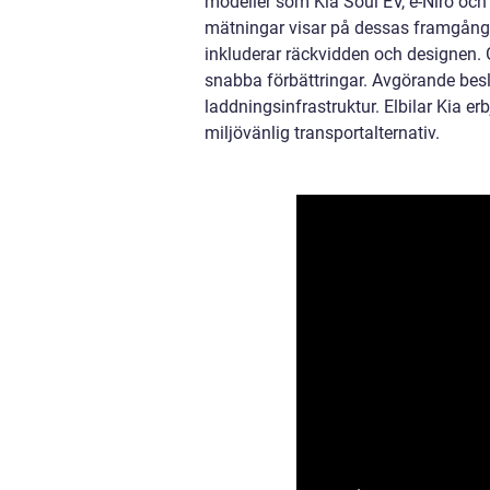
modeller som Kia Soul EV, e-Niro och 
mätningar visar på dessas framgångar
inkluderar räckvidden och designen. Ge
snabba förbättringar. Avgörande beslu
laddningsinfrastruktur. Elbilar Kia e
miljövänlig transportalternativ.