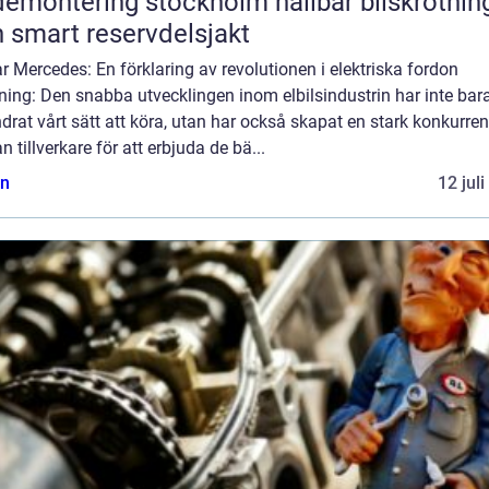
montering stockholm hållbar bilskrotning
 smart reservdelsjakt
ar Mercedes: En förklaring av revolutionen i elektriska fordon
ning: Den snabba utvecklingen inom elbilsindustrin har inte bar
drat vårt sätt att köra, utan har också skapat en stark konkurre
n tillverkare för att erbjuda de bä...
n
12 jul