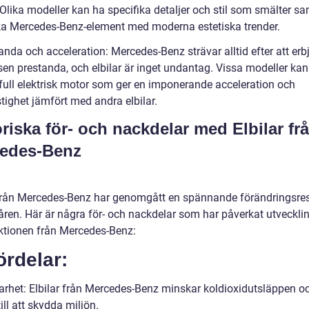
 Olika modeller kan ha specifika detaljer och stil som smälter 
ka Mercedes-Benz-element med moderna estetiska trender.
anda och acceleration: Mercedes-Benz strävar alltid efter att er
sen prestanda, och elbilar är inget undantag. Vissa modeller kan
tfull elektrisk motor som ger en imponerande acceleration och
tighet jämfört med andra elbilar.
oriska för- och nackdelar med Elbilar fr
edes-Benz
 från Mercedes-Benz har genomgått en spännande förändringsre
ren. Här är några för- och nackdelar som har påverkat utveckli
ektionen från Mercedes-Benz:
ördelar:
barhet: Elbilar från Mercedes-Benz minskar koldioxidutsläppen o
till att skydda miljön.