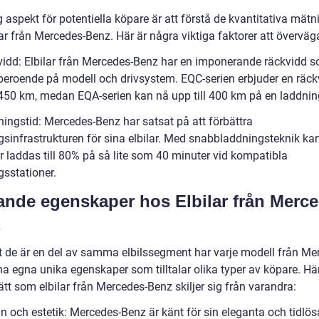
g aspekt för potentiella köpare är att förstå de kvantitativa mät
lar från Mercedes-Benz. Här är några viktiga faktorer att överväg
vidd: Elbilar från Mercedes-Benz har en imponerande räckvidd 
 beroende på modell och drivsystem. EQC-serien erbjuder en räck
l 450 km, medan EQA-serien kan nå upp till 400 km på en laddnin
ningstid: Mercedes-Benz har satsat på att förbättra
gsinfrastrukturen för sina elbilar. Med snabbladdningsteknik ka
r laddas till 80% på så lite som 40 minuter vid kompatibla
gsstationer.
jande egenskaper hos Elbilar från Merc
z
tt de är en del av samma elbilssegment har varje modell från Me
a egna unika egenskaper som tilltalar olika typer av köpare. Här
tt som elbilar från Mercedes-Benz skiljer sig från varandra:
n och estetik: Mercedes-Benz är känt för sin eleganta och tidlös