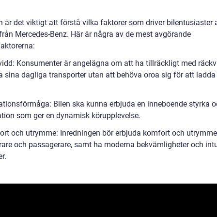
n är det viktigt att förstå vilka faktorer som driver bilentusiaster 
l från Mercedes-Benz. Här är några av de mest avgörande
faktorerna:
vidd: Konsumenter är angelägna om att ha tillräckligt med räckv
a sina dagliga transporter utan att behöva oroa sig för att ladda
tationsförmåga: Bilen ska kunna erbjuda en inneboende styrka 
ation som ger en dynamisk körupplevelse.
ort och utrymme: Inredningen bör erbjuda komfort och utrymme
rare och passagerare, samt ha moderna bekvämligheter och intu
er.