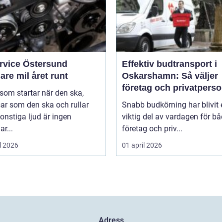
ervice Östersund
Effektiv budtransport i
are mil året runt
Oskarshamn: Så väljer
företag och privatpers
 som startar när den ska,
rätt lösning
ar som den ska och rullar
Snabb budkörning har blivit 
onstiga ljud är ingen
viktig del av vardagen för b
ar...
företag och priv...
l 2026
01 april 2026
Adress