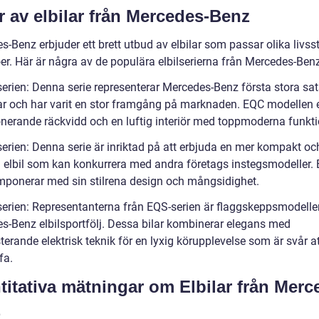
r av elbilar från Mercedes-Benz
-Benz erbjuder ett brett utbud av elbilar som passar olika livsst
er. Här är några av de populära elbilserierna från Mercedes-Benz
serien: Denna serie representerar Mercedes-Benz första stora sa
lar och har varit en stor framgång på marknaden. EQC modellen 
nerande räckvidd och en luftig interiör med toppmoderna funkti
serien: Denna serie är inriktad på att erbjuda en mer kompakt oc
d elbil som kan konkurrera med andra företags instegsmodeller.
imponerar med sin stilrena design och mångsidighet.
serien: Representanterna från EQS-serien är flaggskeppsmodelle
s-Benz elbilsportfölj. Dessa bilar kombinerar elegans med
erande elektrisk teknik för en lyxig körupplevelse som är svår a
fa.
titativa mätningar om Elbilar från Merc
z