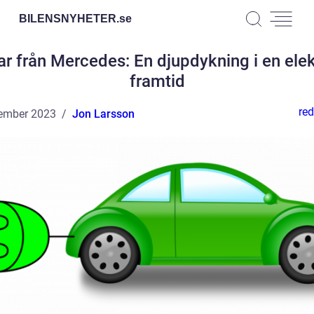
BILENSNYHETER.
se
lar från Mercedes: En djupdykning i en elek
framtid
red
ember 2023
Jon Larsson