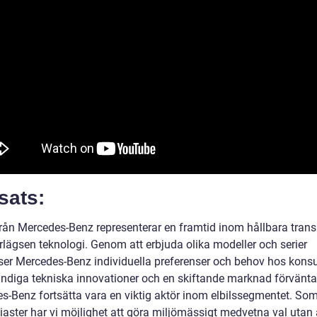
sats:
 från Mercedes-Benz representerar en framtid inom hållbara trans
rlägsen teknologi. Genom att erbjuda olika modeller och serier
oser Mercedes-Benz individuella preferenser och behov hos kons
ndiga tekniska innovationer och en skiftande marknad förvänt
s-Benz fortsätta vara en viktig aktör inom elbilssegmentet. So
iaster har vi möjlighet att göra miljömässigt medvetna val utan 