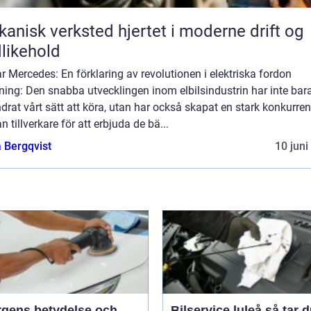
k verksted hjertet i moderne drift og
likehold
ar Mercedes: En förklaring av revolutionen i elektriska fordon
ning: Den snabba utvecklingen inom elbilsindustrin har inte bar
drat vårt sätt att köra, utan har också skapat en stark konkurre
n tillverkare för att erbjuda de bä...
 Bergqvist
10 juni
ärgens betydelse och
Bilservice luleå så tar du