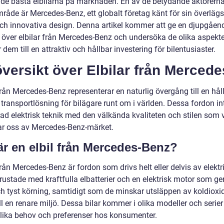
 de bästa elbilarna på marknaden. En av de betydande aktörern
mråde är Mercedes-Benz, ett globalt företag känt för sin överläg
och innovativa design. Denna artikel kommer att ge en djupgåen
t över elbilar från Mercedes-Benz och undersöka de olika aspekt
dem till en attraktiv och hållbar investering för bilentusiaster.
versikt över Elbilar från Mercede
från Mercedes-Benz representerar en naturlig övergång till en hål
transportlösning för bilägare runt om i världen. Dessa fordon in
ad elektrisk teknik med den välkända kvaliteten och stilen som v
ar oss av Mercedes-Benz-märket.
är en elbil från Mercedes-Benz?
från Mercedes-Benz är fordon som drivs helt eller delvis av elektri
rustade med kraftfulla elbatterier och en elektrisk motor som ge
h tyst körning, samtidigt som de minskar utsläppen av koldioxi
ill en renare miljö. Dessa bilar kommer i olika modeller och serier 
lika behov och preferenser hos konsumenter.