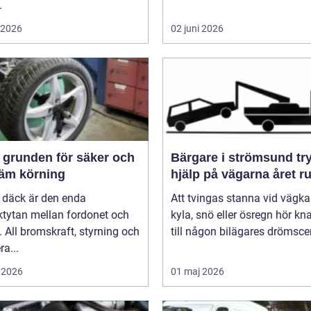
.
i 2026
02 juni 2026
och
Bärgare i strömsund trygg
äm körning
hjälp på vägarna året r
 däck är den enda
Att tvingas stanna vid vägka
ktytan mellan fordonet och
kyla, snö eller ösregn hör k
 All bromskraft, styrning och
till någon bilägares drömscen
ra...
 2026
01 maj 2026