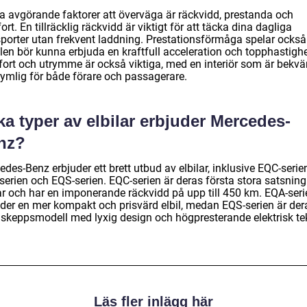
a avgörande faktorer att överväga är räckvidd, prestanda och
rt. En tillräcklig räckvidd är viktigt för att täcka dina dagliga
porter utan frekvent laddning. Prestationsförmåga spelar också r
len bör kunna erbjuda en kraftfull acceleration och topphastighe
ort och utrymme är också viktiga, med en interiör som är bekv
rymlig för både förare och passagerare.
ka typer av elbilar erbjuder Mercedes-
nz?
des-Benz erbjuder ett brett utbud av elbilar, inklusive EQC-serie
serien och EQS-serien. EQC-serien är deras första stora satsning
lar och har en imponerande räckvidd på upp till 450 km. EQA-seri
uder en mer kompakt och prisvärd elbil, medan EQS-serien är der
gskeppsmodell med lyxig design och högpresterande elektrisk te
Läs fler inlägg här