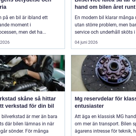
ria
hand om bilen året runt
 på en bil är ibland ett
En modern bil klarar många 
ande moment i
utan större problem, men ba
cessen, men det ha...
service och underhåll sköts i ti
i 2026
04 juni 2026
stad skåne så hittar
Mg reservdelar för klas
tt verkstad för din bil
entusiaster
 bilverkstad är mer än bara
Att äga en klassisk MG hand
ts där bilen lämnas in när
om mer än transport. Bilen s
 går sönder. För många
ägarens intresse för teknik, hi