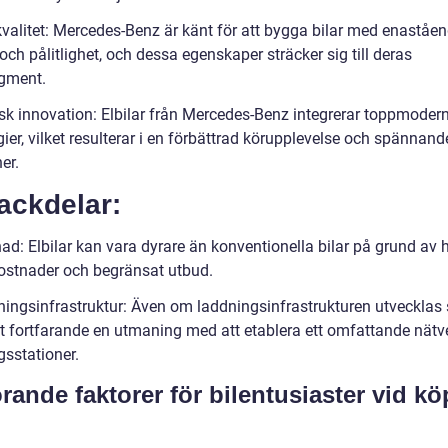
kvalitet: Mercedes-Benz är känt för att bygga bilar med enaståe
 och pålitlighet, och dessa egenskaper sträcker sig till deras
egment.
isk innovation: Elbilar från Mercedes-Benz integrerar toppmoder
ier, vilket resulterar i en förbättrad körupplevelse och spännand
er.
ackdelar:
nad: Elbilar kan vara dyrare än konventionella bilar på grund av
kostnader och begränsat utbud.
ningsinfrastruktur: Även om laddningsinfrastrukturen utvecklas 
et fortfarande en utmaning med att etablera ett omfattande nätv
gsstationer.
rande faktorer för bilentusiaster vid kö