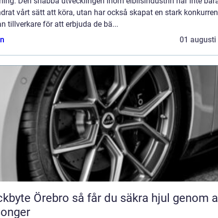
ning: Den snabba utvecklingen inom elbilsindustrin har inte bar
drat vårt sätt att köra, utan har också skapat en stark konkurre
n tillverkare för att erbjuda de bä...
n
01 augusti
Örebro så får du säkra hjul genom alla
songer