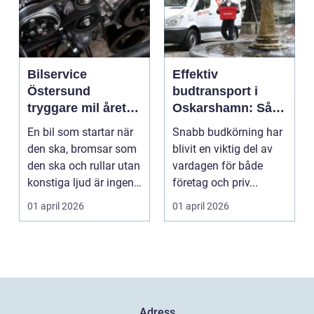
Bilservice
Effektiv
Östersund
budtransport i
tryggare mil året
Oskarshamn: Så
runt
väljer företag och
En bil som startar när
Snabb budkörning har
privatpersoner rätt
den ska, bromsar som
blivit en viktig del av
lösning
den ska och rullar utan
vardagen för både
konstiga ljud är ingen
företag och priv...
självklar...
01 april 2026
01 april 2026
Adress