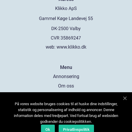
web:
www.klikko.dk
Menu
Annonsering
Om oss
Cookies
På vores website bruges cookies til at huske dine indstillinger,
Kontakta oss
statistik og personalisering af indhold og annoncer. Denne
Sitemap
information deles med tredjepart. Ved fortsat brug af websiden
godkender du cookiepolitikken.
Ok
Privatlivspolitik