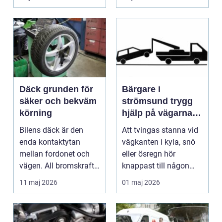
Däck grunden för
Bärgare i
säker och bekväm
strömsund trygg
körning
hjälp på vägarna
året runt
Bilens däck är den
Att tvingas stanna vid
enda kontaktytan
vägkanten i kyla, snö
mellan fordonet och
eller ösregn hör
vägen. All bromskraft,
knappast till någon
styrning och accelera...
bilägares drömscen...
11 maj 2026
01 maj 2026