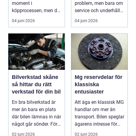
moment i
problem, men bara om
köpprocessen, men det
service och underhåll
ha...
sköts i tid. I...
04 juni 2026
04 juni 2026
Bilverkstad skåne
Mg reservdelar för
så hittar du rätt
klassiska
verkstad för din bil
entusiaster
En bra bilverkstad är
Att äga en klassisk MG
mer än bara en plats
handlar om mer än
där bilen lämnas in när
transport. Bilen speglar
något går sönder. För
ägarens intresse för
många biläg...
teknik, histo...
02 juni 2026
02 juni 2026