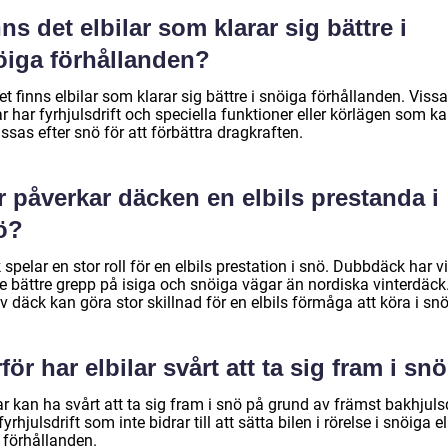
ns det elbilar som klarar sig bättre i
öiga förhållanden?
et finns elbilar som klarar sig bättre i snöiga förhållanden. Vissa
ar har fyrhjulsdrift och speciella funktioner eller körlägen som k
sas efter snö för att förbättra dragkraften.
 påverkar däcken en elbils prestanda i
ö?
spelar en stor roll för en elbils prestation i snö. Dubbdäck har v
e bättre grepp på isiga och snöiga vägar än nordiska vinterdäck.
v däck kan göra stor skillnad för en elbils förmåga att köra i snö
för har elbilar svårt att ta sig fram i sn
ar kan ha svårt att ta sig fram i snö på grund av främst bakhjulsd
 fyrhjulsdrift som inte bidrar till att sätta bilen i rörelse i snöiga el
 förhållanden.