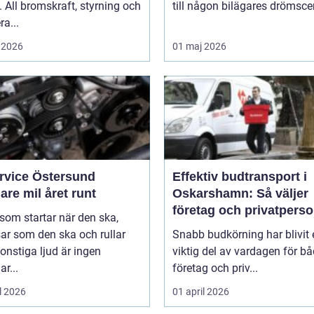
 All bromskraft, styrning och
till någon bilägares drömscen
ra...
 2026
01 maj 2026
ervice Östersund
Effektiv budtransport i
are mil året runt
Oskarshamn: Så väljer
företag och privatpers
 som startar när den ska,
rätt lösning
ar som den ska och rullar
Snabb budkörning har blivit 
onstiga ljud är ingen
viktig del av vardagen för b
ar...
företag och priv...
l 2026
01 april 2026