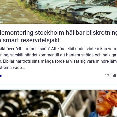
montering stockholm hållbar bilskrotning
 smart reservdelsjakt
ikt över ”elbilar fast i snön” Att köra elbil under vintern kan vara
ing, särskilt när det kommer till att hantera snöiga och halkiga
. Elbilar har trots sina många fördelar visat sig vara mindre lä
xtrema väde...
n
12 jul