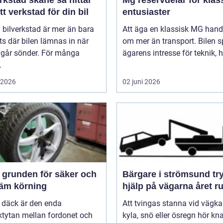
tt verkstad för din bil
entusiaster
 bilverkstad är mer än bara
Att äga en klassisk MG hand
ts där bilen lämnas in när
om mer än transport. Bilen s
 går sönder. För många
ägarens intresse för teknik, hi
.
i 2026
02 juni 2026
och
Bärgare i strömsund trygg
äm körning
hjälp på vägarna året r
 däck är den enda
Att tvingas stanna vid vägka
ktytan mellan fordonet och
kyla, snö eller ösregn hör k