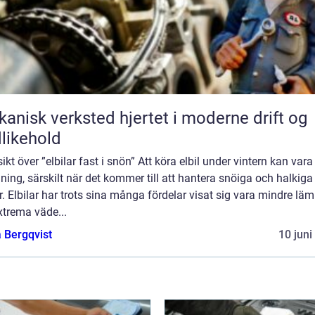
k verksted hjertet i moderne drift og
likehold
ikt över ”elbilar fast i snön” Att köra elbil under vintern kan vara
ing, särskilt när det kommer till att hantera snöiga och halkiga
. Elbilar har trots sina många fördelar visat sig vara mindre lä
xtrema väde...
 Bergqvist
10 juni