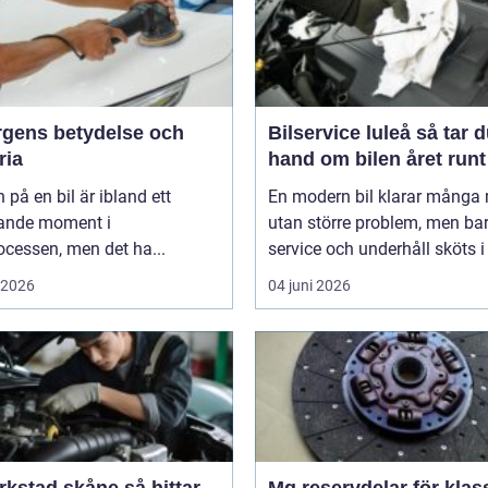
ärgens betydelse och
Bilservice luleå så tar du
ria
hand om bilen året runt
 på en bil är ibland ett
En modern bil klarar många 
ande moment i
utan större problem, men ba
cessen, men det ha...
service och underhåll sköts i ti
i 2026
04 juni 2026
stad skåne så hittar
Mg reservdelar för klas