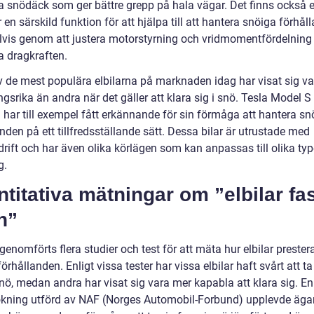
la snödäck som ger bättre grepp på hala vägar. Det finns också e
en särskild funktion för att hjälpa till att hantera snöiga förhål
vis genom att justera motorstyrning och vridmomentfördelning 
a dragkraften.
v de mest populära elbilarna på marknaden idag har visat sig v
srika än andra när det gäller att klara sig i snö. Tesla Model S
 har till exempel fått erkännande för sin förmåga att hantera sn
nden på ett tillfredsställande sätt. Dessa bilar är utrustade med
drift och har även olika körlägen som kan anpassas till olika typ
g.
titativa mätningar om ”elbilar fas
n”
genomförts flera studier och test för att mäta hur elbilar prestera
örhållanden. Enligt vissa tester har vissa elbilar haft svårt att ta
nö, medan andra har visat sig vara mer kapabla att klara sig. En
kning utförd av NAF (Norges Automobil-Forbund) upplevde äga