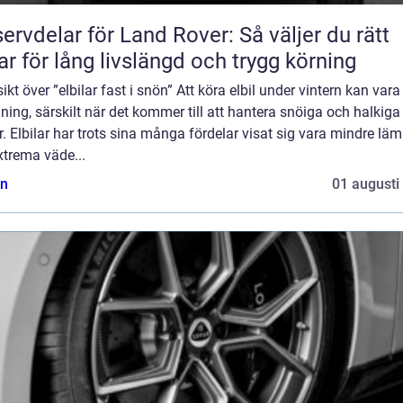
ervdelar för Land Rover: Så väljer du rätt
ar för lång livslängd och trygg körning
ikt över ”elbilar fast i snön” Att köra elbil under vintern kan vara
ing, särskilt när det kommer till att hantera snöiga och halkiga
. Elbilar har trots sina många fördelar visat sig vara mindre lä
xtrema väde...
n
01 augusti