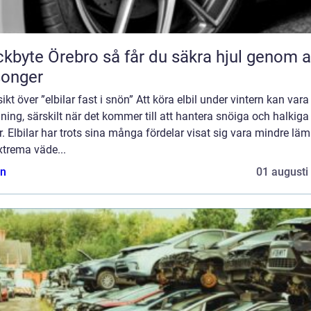
Örebro så får du säkra hjul genom alla
songer
ikt över ”elbilar fast i snön” Att köra elbil under vintern kan vara
ing, särskilt när det kommer till att hantera snöiga och halkiga
. Elbilar har trots sina många fördelar visat sig vara mindre lä
xtrema väde...
n
01 augusti