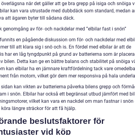
 överlägsna när det gäller att ge bra grepp på isiga och snöiga v
lbilar kan vara utrustade med dubbdäck som standard, medan a
a att ägaren byter till sådana däck.
sk genomgång av för- och nackdelar med ”elbilar fast i snön”
 funnits en pågående diskussion om för- och nackdelar med elbil
er till att klara sig i snö och is. En fördel med elbilar är att de
vis har en låg tyngdpunkt på grund av batterierna som är placera
v bilen. Detta kan ge en bättre balans och stabilitet på snöiga v
m kan elbilar ha en jämnare kraftfördelning tack vare omedelba
ent från motorn, vilket gör dem mer responsiva på hala underla
 sidan kan vikten av batterierna påverka bilens grepp och förmå
ram i snön. Elbilar har också ett begränsat utbud jämfört med bi
ningsmotorer, vilket kan vara en nackdel om man fastnar i snön
köra längre sträckor för att få hjälp.
rande beslutsfaktorer för
ntusiaster vid köp