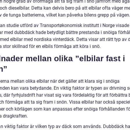
 en högre grad av oförmåga att ta sig fram i snö jämfört med äga
och dieselbilar. Detta kan delvis bero på att elbilar ofta väger m
v de tunga batterierna, vilket kan påverka bilens grepp på vägen
an studie utförd av Transportøkonomisk institutt i Norge visade 
ilar med dubbdäck hade betydligt bättre prestanda i snöiga förhå
med elbilar med nordiska vinterdäck. Detta visar att rätt typ av 
 stor skillnad för en elbils förmåga att köra i snö.
lnader mellan olika ”elbilar fast i
n”
erna mellan olika elbilar när det gäller att klara sig i snöiga
anden kan vara betydande. En viktig faktor är typen av drivning 
 där fyrhjulsdrift har visat sig vara fördelaktig för att förbättra 
h förmåga att ta sig fram i snön. Vissa elbilar har också specie
ner och körlägen som kan anpassas efter snöiga förhållanden fö
a dragkraften.
n viktig faktor är vilken typ av däck som används. Dubbdäck ha