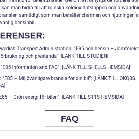
bar framtid för bilentusiaster. Genom att utnyttja de fördelar s
r kan man bidra till att minska koldioxidutsläppen och användn
 bränslen samtidigt som man behåller charmen och njutningen a
vanlig bensinbil.
ERENSER:
wedish Transport Administration: ”E85 och bensin – Jämförels
förbrukning och prestanda”: [LÄNK TILL STUDIEN]
: ”E85 Information and FAQ”: [LÄNK TILL SHELLS HEMSIDA]
 ”E85 – Miljövänligare bränsle för din bil”: [LÄNK TILL OKQ8S
A]
”E85 – Grön energi för bilen”: [LÄNK TILL ST1S HEMSIDA]
FAQ