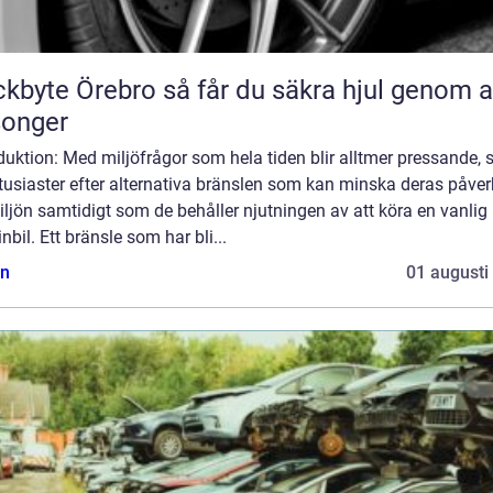
Örebro så får du säkra hjul genom alla
songer
duktion: Med miljöfrågor som hela tiden blir alltmer pressande, 
tusiaster efter alternativa bränslen som kan minska deras påve
ljön samtidigt som de behåller njutningen av att köra en vanlig
nbil. Ett bränsle som har bli...
n
01 augusti