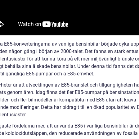
ta E85-konverteringarna av vanliga bensinbilar började dyka up
en någon gång i början av 2000-talet. Det fanns en stark entu
lentusiaster för att kunna köra på ett mer miljövänligt bränsle o
gt behålla sina älskade bensinbilar. Under denna tid fanns det d
å tillgängliga E85-pumpar och a E85-emvhet.
eter är att utvecklingen av E85-bränslet och tillgängligheten ha
rats genom åren. Idag finns det fler E85-pumpar på bensinstation
rlden och fler bilmodeller är kompatibla med E85 utan att kräva
de modifieringar. Detta har bidragit till en ökad popularitet av 
lentusiaster.
igaste fördelarna med att använda E85 i vanliga bensinbilar är d
e koldioxidutsläppen, den reducerade användningen av fossila