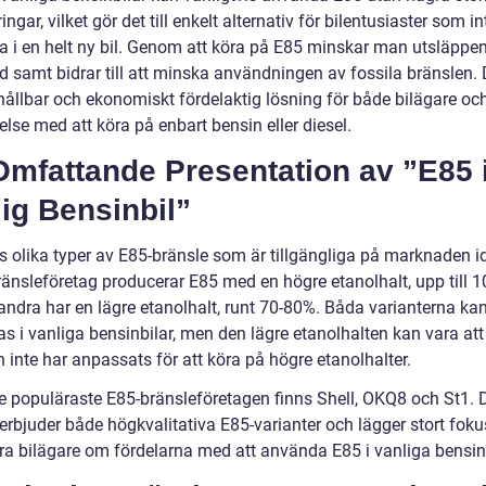
ingar, vilket gör det till enkelt alternativ för bilentusiaster som int
ra i en helt ny bil. Genom att köra på E85 minskar man utsläppe
d samt bidrar till att minska användningen av fossila bränslen. 
hållbar och ekonomiskt fördelaktig lösning för både bilägare oc
else med att köra på enbart bensin eller diesel.
Omfattande Presentation av ”E85 
ig Bensinbil”
ns olika typer av E85-bränsle som är tillgängliga på marknaden i
ränsleföretag producerar E85 med en högre etanolhalt, upp till 
ndra har en lägre etanolhalt, runt 70-80%. Båda varianterna ka
s i vanliga bensinbilar, men den lägre etanolhalten kan vara att
 inte har anpassats för att köra på högre etanolhalter.
e populäraste E85-bränsleföretagen finns Shell, OKQ8 och St1.
erbjuder både högkvalitativa E85-varianter och lägger stort foku
ra bilägare om fördelarna med att använda E85 i vanliga bensinb