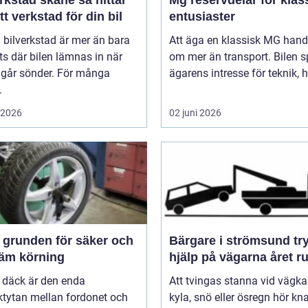
stad skåne så hittar
Mg reservdelar för klas
tt verkstad för din bil
entusiaster
 bilverkstad är mer än bara
Att äga en klassisk MG hand
ts där bilen lämnas in när
om mer än transport. Bilen s
 går sönder. För många
ägarens intresse för teknik, hi
.
i 2026
02 juni 2026
och
Bärgare i strömsund trygg
äm körning
hjälp på vägarna året r
 däck är den enda
Att tvingas stanna vid vägka
ktytan mellan fordonet och
kyla, snö eller ösregn hör k