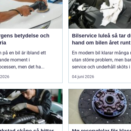
ärgens betydelse och
Bilservice luleå så tar du
ria
hand om bilen året runt
 på en bil är ibland ett
En modern bil klarar många 
ande moment i
utan större problem, men ba
cessen, men det ha...
service och underhåll sköts i ti
i 2026
04 juni 2026