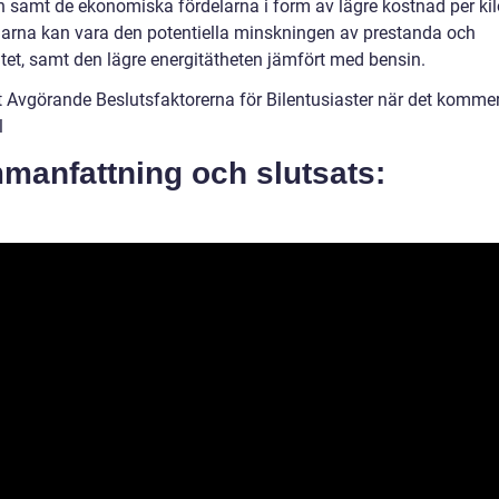
n samt de ekonomiska fördelarna i form av lägre kostnad per kil
arna kan vara den potentiella minskningen av prestanda och
itet, samt den lägre energitätheten jämfört med bensin.
 Avgörande Beslutsfaktorerna för Bilentusiaster när det kommer t
l
manfattning och slutsats: