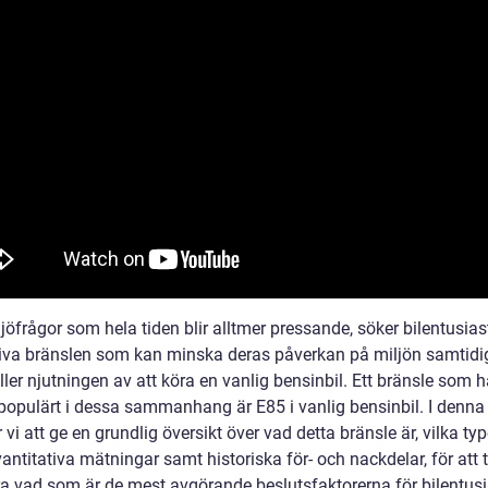
öfrågor som hela tiden blir alltmer pressande, söker bilentusiast
tiva bränslen som kan minska deras påverkan på miljön samtid
ler njutningen av att köra en vanlig bensinbil. Ett bränsle som ha
 populärt i dessa sammanhang är E85 i vanlig bensinbil. I denna 
i att ge en grundlig översikt över vad detta bränsle är, vilka ty
vantitativa mätningar samt historiska för- och nackdelar, för att ti
ra vad som är de mest avgörande beslutsfaktorerna för bilentusi