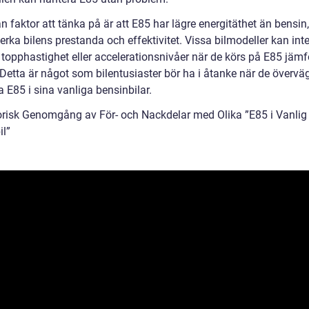
 faktor att tänka på är att E85 har lägre energitäthet än bensin,
rka bilens prestanda och effektivitet. Vissa bilmodeller kan int
opphastighet eller accelerationsnivåer när de körs på E85 jäm
Detta är något som bilentusiaster bör ha i åtanke när de överväg
 E85 i sina vanliga bensinbilar.
orisk Genomgång av För- och Nackdelar med Olika ”E85 i Vanlig
il”