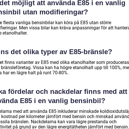
det möjligt att använda E85 i en vanlig
nsinbil utan modifieringar?
e flesta vanliga bensinbilar kan köra på E85 utan större
fieringar. Men vissa bilar kan kräva anpassningar för att hanter
 etanolhalter.
ns det olika typer av E85-bränsle?
det finns varianter av E85 med olika etanolhalter som produceras
a bränsleföretag. Vissa kan ha högre etanolhalt upp till 100%, m
 har en lägre halt på runt 70-80%.
ka fördelar och nackdelar finns med att
vända E85 i en vanlig bensinbil?
elarna med att använda E85 inkluderar minskade koldioxidutslä
e kostnad per kilometer jämfört med bensin och minskad använ
ossila bränslen. Nackdelarna kan vara lägre prestanda och
tivitet på grund av den lägre energitätheten jämfört med bensin.