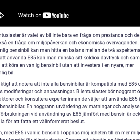
ntusiaster är valet av bil inte bara en fråga om prestanda och de
kså en fråga om miljöpåverkan och ekonomiska överväganden.
anlig bensinbil kan man hitta en balans mellan de två aspekterna
tt använda E85 kan man minska sitt koldioxidavtryck och samt
 att köra en vanlig bensinbil utan att investera i en nyare, mer
lig bil.
iktigt att notera att inte alla bensinbilar är kompatibla med E85 
vs modifieringar och anpassningar. Bilentusiaster bör noggrant 
ktorer och konsultera experter innan de väljer att använda E85 i
 bensinbilar. En noggrann utvärdering av mätningar och analyse
förbrukningen vid användning av E85 jämfört med bensin är oc
la för att fatta ett välinformerat beslut.
n, med E85 i vanlig bensinbil öppnas möjligheten till en mer mil