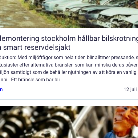
montering stockholm hållbar bilskrotning
 smart reservdelsjakt
duktion: Med miljöfrågor som hela tiden blir alltmer pressande, 
tusiaster efter alternativa bränslen som kan minska deras påve
ljön samtidigt som de behåller njutningen av att köra en vanlig
nbil. Ett bränsle som har bli...
n
12 jul