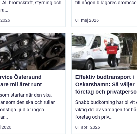
 All bromskraft, styrning och
till någon bilägares drömscen
ra...
 2026
01 maj 2026
ervice Östersund
Effektiv budtransport i
are mil året runt
Oskarshamn: Så väljer
företag och privatpers
 som startar när den ska,
rätt lösning
ar som den ska och rullar
Snabb budkörning har blivit 
onstiga ljud är ingen
viktig del av vardagen för b
ar...
företag och priv...
l 2026
01 april 2026