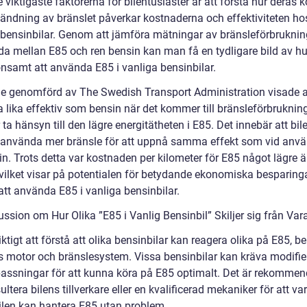
 viktigaste faktorerna för bilentusiaster är att förstå hur deras k
ändning av bränslet påverkar kostnaderna och effektiviteten ho
 bensinbilar. Genom att jämföra mätningar av bränsleförbrukni
da mellan E85 och ren bensin kan man få en tydligare bild av h
önsamt att använda E85 i vanliga bensinbilar.
ie genomförd av The Swedish Transport Administration visade a
a lika effektiv som bensin när det kommer till bränsleförbruknin
ta hänsyn till den lägre energitätheten i E85. Det innebär att bil
använda mer bränsle för att uppnå samma effekt som vid anv
n. Trots detta var kostnaden per kilometer för E85 något lägre ä
 vilket visar på potentialen för betydande ekonomiska besparing
tt använda E85 i vanliga bensinbilar.
ssion om Hur Olika ”E85 i Vanlig Bensinbil” Skiljer sig från Var
iktigt att förstå att olika bensinbilar kan reagera olika på E85, b
s motor och bränslesystem. Vissa bensinbilar kan kräva modifie
assningar för att kunna köra på E85 optimalt. Det är rekommen
ultera bilens tillverkare eller en kvalificerad mekaniker för att va
bilen kan hantera E85 utan problem.