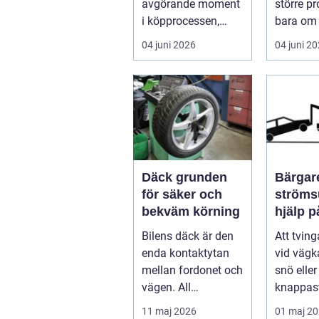
avgörande moment
större p
i köpprocessen,
bara om 
men det ha...
underhåll
04 juni 2026
04 juni 2
I...
Däck grunden
Bärgare
för säker och
strömsund
bekväm körning
hjälp 
året ru
Bilens däck är den
Att tvin
enda kontaktytan
vid vägka
mellan fordonet och
snö elle
vägen. All
knappast
bromskraft, styrning
bilägare
11 maj 2026
01 maj 2