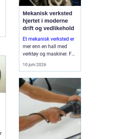
Mekanisk verksted
hjertet i moderne
drift og vedlikehold
Et mekanisk verksted er
mer enn en hall med
verktøy og maskiner. For
mange bedrifter er
10 juni 2026
verkstedet selve
sikkerhetsnettet som
gjør at produksjon,
anleggsdrift og transport
ikke stopper opp. Her k...
r