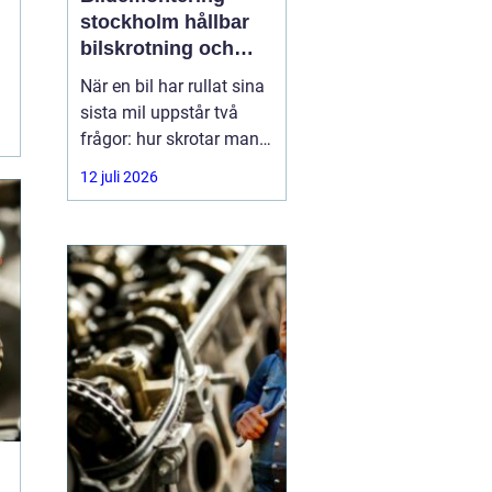
stockholm hållbar
bilskrotning och
smart reservdelsjakt
När en bil har rullat sina
sista mil uppstår två
frågor: hur skrotar man
den på ett korrekt sätt,
12 juli 2026
och hur tar man tillvara
på delarna som
fortfarande fungerar? I
storstadsområdet kring
Stockholm har behovet
av