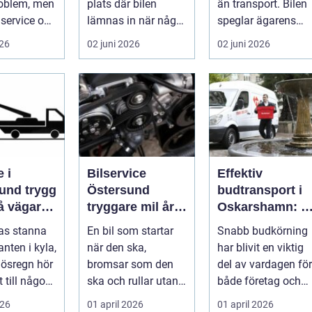
roblem, men
plats där bilen
än transport. Bilen
service och
lämnas in när något
speglar ägarens
 sköts i tid.
går sönder. För
intresse för teknik,
026
02 juni 2026
02 juni 2026
många biläg...
histo...
 i
Bilservice
Effektiv
 trygg
Östersund
budtransport i
på vägarna
tryggare mil året
Oskarshamn: S
nt
runt
väljer företag
gas stanna
En bil som startar
Snabb budkörning
och
nten i kyla,
när den ska,
har blivit en viktig
privatpersoner
r ösregn hör
bromsar som den
del av vardagen för
rätt lösning
 till någon
ska och rullar utan
både företag och
s
konstiga ljud är
priv...
026
01 april 2026
01 april 2026