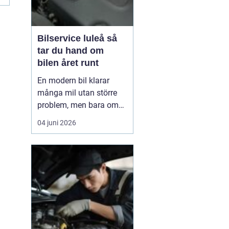
Bilservice luleå så
tar du hand om
bilen året runt
En modern bil klarar
många mil utan större
problem, men bara om
service och underhåll
04 juni 2026
sköts i tid. I ett klimat
som Norrbottens, med
kalla vintrar, saltade
vägar och snabba
skiftningar i temperatur,
ställs bilen inför extra
hårda påfrestningar.
Därfö...