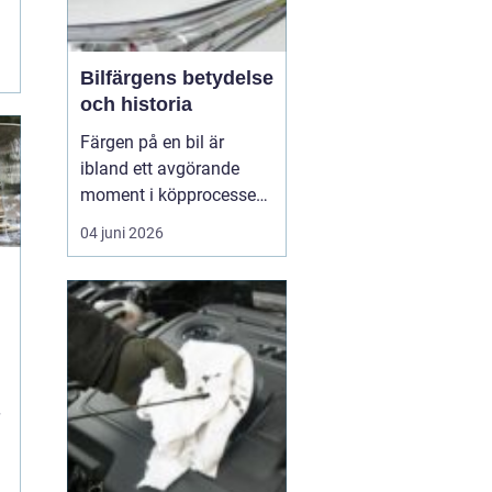
Bilfärgens betydelse
och historia
Färgen på en bil är
ibland ett avgörande
moment i köpprocessen,
men det handlar om mer
04 juni 2026
än bara estetik. Bilfärg
är en kombination av
vetenskap och konst,
å
med en lång historia där
varje kulör b&...