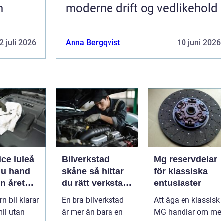
h
moderne drift og vedlikehold
2 juli 2026
Anna Bergqvist
10 juni 2026
ice luleå
Bilverkstad
Mg reservdelar
du hand
skåne så hittar
för klassiska
n året
du rätt verkstad
entusiaster
för din bil
n bil klarar
En bra bilverkstad
Att äga en klassisk
il utan
är mer än bara en
MG handlar om me