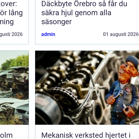
Rover:
Däckbyte Örebro så får du
för lång
säkra hjul genom alla
rning
säsonger
gusti 2026
admin
01 augusti 2026
holm
Mekanisk verksted hjertet i