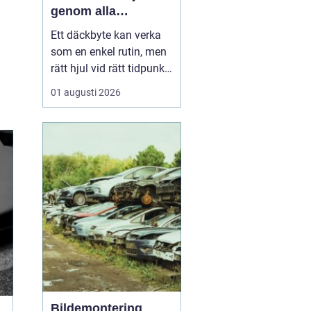
genom alla
säsonger
Ett däckbyte kan verka
som en enkel rutin, men
rätt hjul vid rätt tidpunkt
är avgörande för både
01 augusti 2026
säkerhet, komfort och
plånbok. I Örebro, där
vintrarna kan slå om
snabbt och somrarna
bjuda på både regn och
hetta, behöver bilägare
ha koll på lagar, vä...
Bildemontering