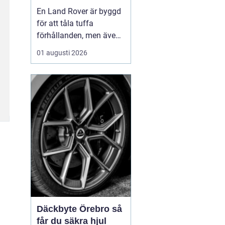
för lång livslängd
En Land Rover är byggd
och trygg körning
för att tåla tuffa
förhållanden, men även
den mest robusta bil
01 augusti 2026
slits med tiden. När
bromsar, fjädring eller
drivlina börjar ge sig
avgör valet av delar hur
bilen kommer att fu...
Däckbyte Örebro så
får du säkra hjul