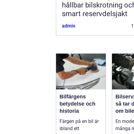
hållbar bilskrotning oc
smart reservdelsjakt
admin
1
Bilfärgens
Bilserv
betydelse och
så tar 
historia
om bile
runt
Färgen på en bil är
En moder
ibland ett
många m