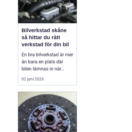
Bilverkstad skåne
så hittar du rätt
verkstad för din bil
En bra bilverkstad är mer
än bara en plats där
bilen lämnas in när
något går sönder. För
02 juni 2026
många bilägare i Skåne
handlar valet av
verkstad om trygghet,
vardagslogistik och i
längden också om
ekonomi. En bil som
servas regelbundet håller